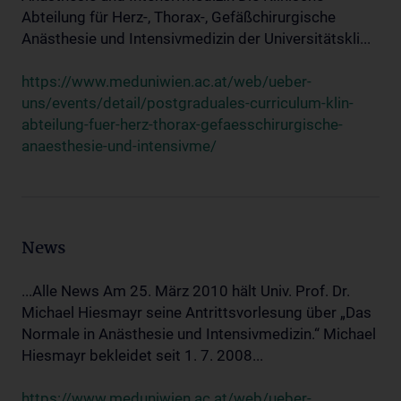
Abteilung für Herz-, Thorax-, Gefäßchirurgische
Anästhesie und Intensivmedizin der Universitätskli...
https://www.meduniwien.ac.at/web/ueber-
uns/events/detail/postgraduales-curriculum-klin-
abteilung-fuer-herz-thorax-gefaesschirurgische-
anaesthesie-und-intensivme/
News
...Alle News Am 25. März 2010 hält Univ. Prof. Dr.
Michael Hiesmayr seine Antrittsvorlesung über „Das
Normale in Anästhesie und Intensivmedizin.“ Michael
Hiesmayr bekleidet seit 1. 7. 2008...
https://www.meduniwien.ac.at/web/ueber-