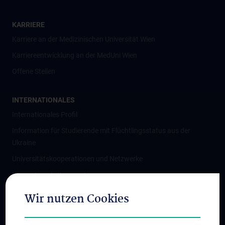
KARRIERE
Karriere an der Medizinischen Universität Wien
Karriereentwicklung an der MedUni Wien
Offene Stellen
INTERNATIONALES
Internationales Profil
Information für Studierende mit Flüchtlingsstatus aus der
Ukraine
Universitätskooperationen und Netzwerke
Internationale Kooperationen
Adjunct Professorships
Wir nutzen Cookies
Student & Staff Exchange
Das KPJ der MedUni Wien