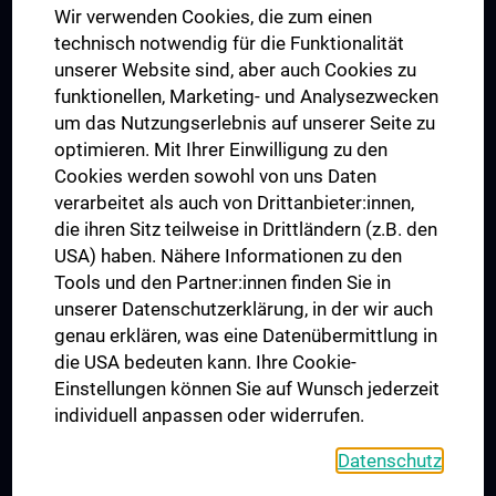
Wir verwenden Cookies, die zum einen
Graduiertentraining
technisch notwendig für die Funktionalität
Dual Career
unserer Website sind, aber auch Cookies zu
funktionellen, Marketing- und Analysezwecken
Trusted Reseach - Research Security - Foreign Interference
um das Nutzungserlebnis auf unserer Seite zu
UNESCO Lehrstuhl für Bioethik
optimieren. Mit Ihrer Einwilligung zu den
MUVI
Cookies werden sowohl von uns Daten
verarbeitet als auch von Drittanbieter:innen,
die ihren Sitz teilweise in Drittländern (z.B. den
USA) haben. Nähere Informationen zu den
Folgen Sie uns auf
Tools und den Partner:innen finden Sie in
unserer Datenschutzerklärung, in der wir auch
genau erklären, was eine Datenübermittlung in
die USA bedeuten kann. Ihre Cookie-
Einstellungen können Sie auf Wunsch jederzeit
individuell anpassen oder widerrufen.
PRESSE
JOBS
Datenschutz
MEDUNI SHOP