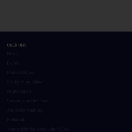
ÜBER UNS
News
Events
Facts & Figures
Strategie und Vision
Organisation
Campus und Uni-Leben
Antidiskriminierung
Bibliothek
Young Scientist Association (YSA)