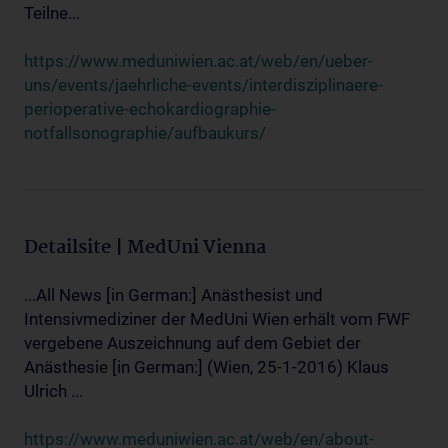
Teilne...
https://www.meduniwien.ac.at/web/en/ueber-
uns/events/jaehrliche-events/interdisziplinaere-
perioperative-echokardiographie-
notfallsonographie/aufbaukurs/
Detailsite | MedUni Vienna
...All News [in German:] Anästhesist und
Intensivmediziner der MedUni Wien erhält vom FWF
vergebene Auszeichnung auf dem Gebiet der
Anästhesie [in German:] (Wien, 25-1-2016) Klaus
Ulrich ...
https://www.meduniwien.ac.at/web/en/about-