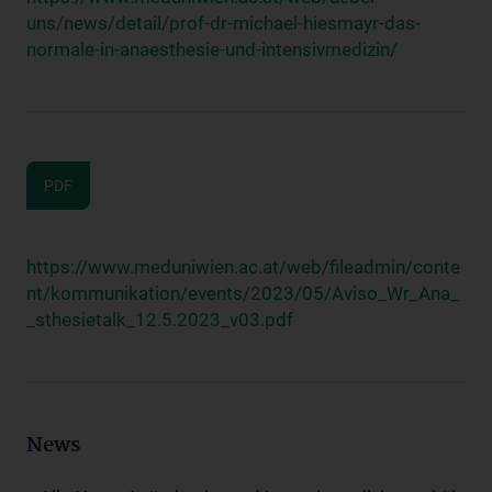
uns/news/detail/prof-dr-michael-hiesmayr-das-
normale-in-anaesthesie-und-intensivmedizin/
PDF
https://www.meduniwien.ac.at/web/fileadmin/conte
nt/kommunikation/events/2023/05/Aviso_Wr_Ana_
_sthesietalk_12.5.2023_v03.pdf
News