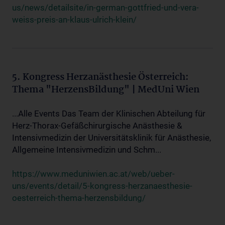
us/news/detailsite/in-german-gottfried-und-vera-
weiss-preis-an-klaus-ulrich-klein/
5. Kongress Herzanästhesie Österreich:
Thema "HerzensBildung" | MedUni Wien
...Alle Events Das Team der Klinischen Abteilung für
Herz-Thorax-Gefäßchirurgische Anästhesie &
Intensivmedizin der Universitätsklinik für Anästhesie,
Allgemeine Intensivmedizin und Schm...
https://www.meduniwien.ac.at/web/ueber-
uns/events/detail/5-kongress-herzanaesthesie-
oesterreich-thema-herzensbildung/