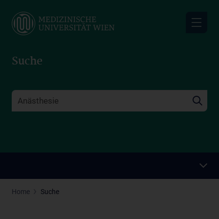
Skip
to
main
content
Suche
Home
Suche