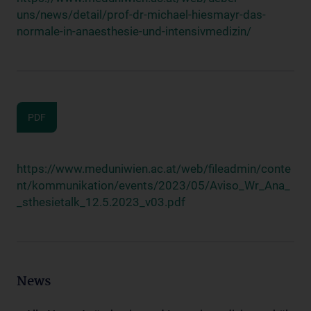
uns/news/detail/prof-dr-michael-hiesmayr-das-
normale-in-anaesthesie-und-intensivmedizin/
PDF
https://www.meduniwien.ac.at/web/fileadmin/conte
nt/kommunikation/events/2023/05/Aviso_Wr_Ana_
_sthesietalk_12.5.2023_v03.pdf
News