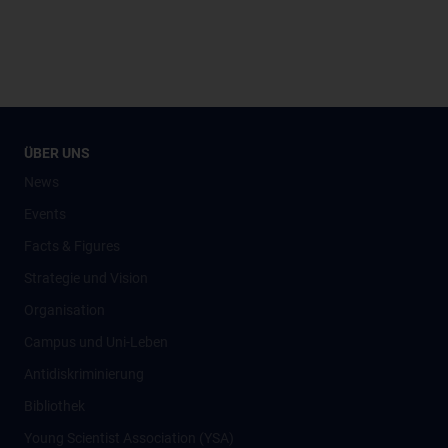
ÜBER UNS
News
Events
Facts & Figures
Strategie und Vision
Organisation
Campus und Uni-Leben
Antidiskriminierung
Bibliothek
Young Scientist Association (YSA)