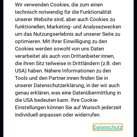
Wir verwenden Cookies, die zum einen
Graduiertentraining
technisch notwendig für die Funktionalität
Dual Career
unserer Website sind, aber auch Cookies zu
funktionellen, Marketing- und Analysezwecken
Trusted Reseach - Research Security - Foreign Interference
um das Nutzungserlebnis auf unserer Seite zu
UNESCO Lehrstuhl für Bioethik
optimieren. Mit Ihrer Einwilligung zu den
MUVI
Cookies werden sowohl von uns Daten
verarbeitet als auch von Drittanbieter:innen,
die ihren Sitz teilweise in Drittländern (z.B. den
USA) haben. Nähere Informationen zu den
Folgen Sie uns auf
Tools und den Partner:innen finden Sie in
unserer Datenschutzerklärung, in der wir auch
genau erklären, was eine Datenübermittlung in
die USA bedeuten kann. Ihre Cookie-
Einstellungen können Sie auf Wunsch jederzeit
individuell anpassen oder widerrufen.
PRESSE
JOBS
Datenschutz
MEDUNI SHOP