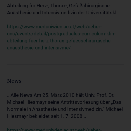
Abteilung für Herz-, Thorax-, Gefäßchirurgische
Anästhesie und Intensivmedizin der Universitätskli...
https://www.meduniwien.ac.at/web/ueber-
uns/events/detail/postgraduales-curriculum-klin-
abteilung-fuer-herz-thorax-gefaesschirurgische-
anaesthesie-und-intensivme/
News
...Alle News Am 25. März 2010 hält Univ. Prof. Dr.
Michael Hiesmayr seine Antrittsvorlesung über „Das
Normale in Anästhesie und Intensivmedizin.“ Michael
Hiesmayr bekleidet seit 1. 7. 2008...
https://www.meduniwien.ac.at/web/ueber-