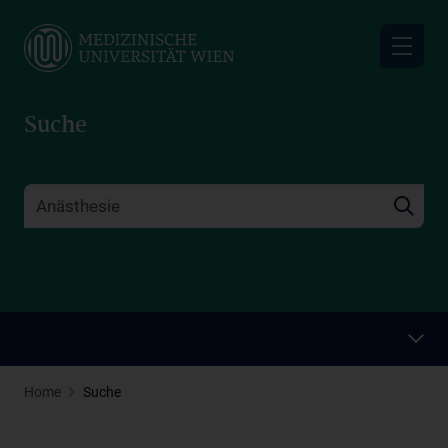
Skip
to
main
content
Suche
Home
Suche