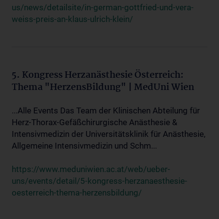
us/news/detailsite/in-german-gottfried-und-vera-
weiss-preis-an-klaus-ulrich-klein/
5. Kongress Herzanästhesie Österreich:
Thema "HerzensBildung" | MedUni Wien
...Alle Events Das Team der Klinischen Abteilung für
Herz-Thorax-Gefäßchirurgische Anästhesie &
Intensivmedizin der Universitätsklinik für Anästhesie,
Allgemeine Intensivmedizin und Schm...
https://www.meduniwien.ac.at/web/ueber-
uns/events/detail/5-kongress-herzanaesthesie-
oesterreich-thema-herzensbildung/