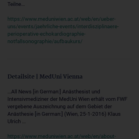
Teilne...
https://www.meduniwien.ac.at/web/en/ueber-
uns/events/jaehrliche-events/interdisziplinaere-
perioperative-echokardiographie-
notfallsonographie/aufbaukurs/
Detailsite | MedUni Vienna
...All News [in German:] Anästhesist und
Intensivmediziner der MedUni Wien erhält vom FWF
vergebene Auszeichnung auf dem Gebiet der
Anästhesie [in German:] (Wien, 25-1-2016) Klaus
Ulrich ...
https://www.meduniwien.ac.at/web/en/about-