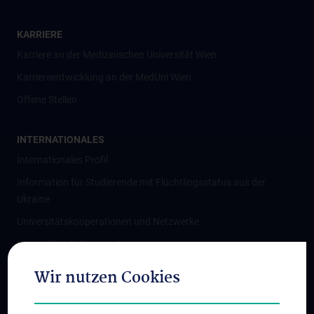
KARRIERE
Karriere an der Medizinischen Universität Wien
Karriereentwicklung an der MedUni Wien
Offene Stellen
INTERNATIONALES
Internationales Profil
Information für Studierende mit Flüchtlingsstatus aus der
Ukraine
Universitätskooperationen und Netzwerke
Internationale Kooperationen
Adjunct Professorships
Wir nutzen Cookies
Student & Staff Exchange
Das KPJ der MedUni Wien