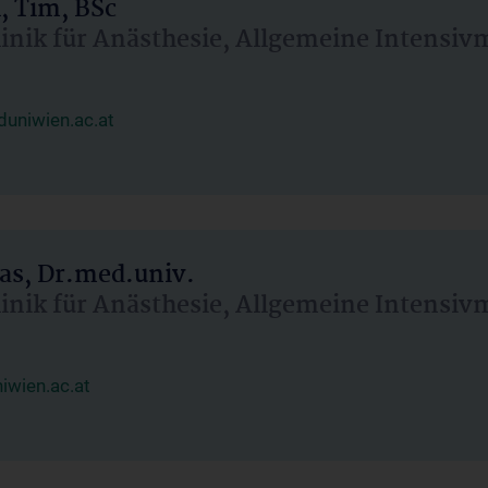
, Tim, BSc
linik für Anästhesie, Allgemeine Intensi
uniwien.ac.at
as, Dr.med.univ.
linik für Anästhesie, Allgemeine Intensi
wien.ac.at