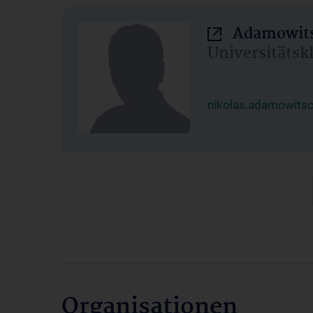
Adamowits
Universitätsk
nikolas.adamowits
Organisationen