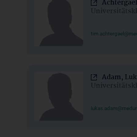
Achtergael
Universitätsk
tim.achtergael@med
Adam, Luk
Universitätsk
lukas.adam@meduni