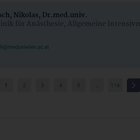
ch, Nikolas, Dr.med.univ.
linik für Anästhesie, Allgemeine Intensi
ch@meduniwien.ac.at
1
2
3
4
5
…
116