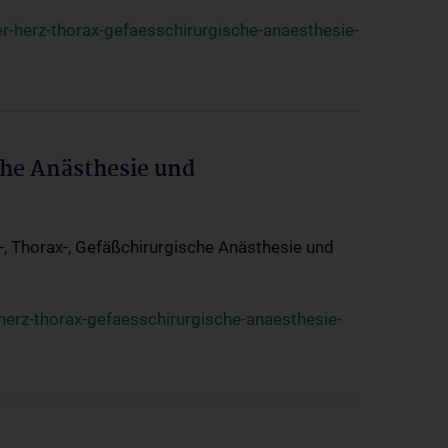
r-herz-thorax-gefaesschirurgische-anaesthesie-
che Anästhesie und
z-, Thorax-, Gefäßchirurgische Anästhesie und
herz-thorax-gefaesschirurgische-anaesthesie-