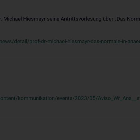
Dr. Michael Hiesmayr seine Antrittsvorlesung über „Das Norm
ews/detail/prof-dr-michael-hiesmayr-das-normale-in-anaes
/content/kommunikation/events/2023/05/Aviso_Wr_Ana__st