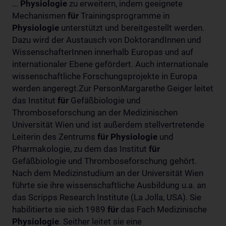
...
Physiologie
zu erweitern, indem geeignete
Mechanismen
für
Trainingsprogramme in
Physiologie
unterstützt und bereitgestellt werden.
Dazu wird der Austausch von DoktorandInnen und
WissenschafterInnen innerhalb Europas und auf
internationaler Ebene gefördert. Auch internationale
wissenschaftliche Forschungsprojekte in Europa
werden angeregt.Zur PersonMargarethe Geiger leitet
das Institut
für
Gefäßbiologie und
Thromboseforschung an der Medizinischen
Universität Wien und ist außerdem stellvertretende
Leiterin des Zentrums
für
Physiologie
und
Pharmakologie, zu dem das Institut
für
Gefäßbiologie und Thromboseforschung gehört.
Nach dem Medizinstudium an der Universität Wien
führte sie ihre wissenschaftliche Ausbildung u.a. an
das Scripps Research Institute (La Jolla, USA). Sie
habilitierte sie sich 1989
für
das Fach Medizinische
Physiologie
. Seither leitet sie eine