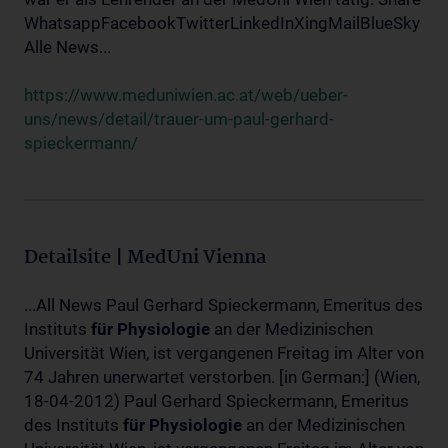
WhatsappFacebookTwitterLinkedInXingMailBlueSky
Alle News...
https://www.meduniwien.ac.at/web/ueber-
uns/news/detail/trauer-um-paul-gerhard-
spieckermann/
Detailsite | MedUni Vienna
...All News Paul Gerhard Spieckermann, Emeritus des
Instituts
für
Physiologie
an der Medizinischen
Universität Wien, ist vergangenen Freitag im Alter von
74 Jahren unerwartet verstorben. [in German:] (Wien,
18-04-2012) Paul Gerhard Spieckermann, Emeritus
des Instituts
für
Physiologie
an der Medizinischen