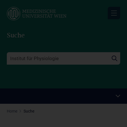
Skip
to
main
content
Suche
Home
Suche