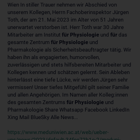
Wien In stiller Trauer nehmen wir Abschied von
unserem Kollegen, Herrn Fachoberinspektor Jürgen
Toth, der am 21. Mai 2023 im Alter von 51 Jahren
unerwartet verstorben ist. Herr Toth war 30 Jahre
Mitarbeiter am Institut
für
Physiologie
und
für
das
gesamte Zentrum
für
Physiologie
und
Pharmakologie als Sicherheitsbeauftragter tätig. Wir
haben ihn als engagierten, humorvollen,
zuverlässigen und stets hilfsbereiten Mitarbeiter und
Kollegen kennen und schätzen gelernt. Sein Ableben
hinterlässt eine tiefe Lücke, wir werden Jürgen sehr
vermissen! Unser tiefes Mitgefühl gilt seiner Familie
und allen Angehörigen. Im Namen aller Kolleg:innen
des gesamten Zentrums
für
Physiologie
und
Pharmakologie Share Whatsapp Facebook LinkedIn
Xing Mail BlueSky Alle News...
https://www.meduniwien.ac.at/web/ueber-
uns/news/2023/default-34fee72b1e-2/meduni-