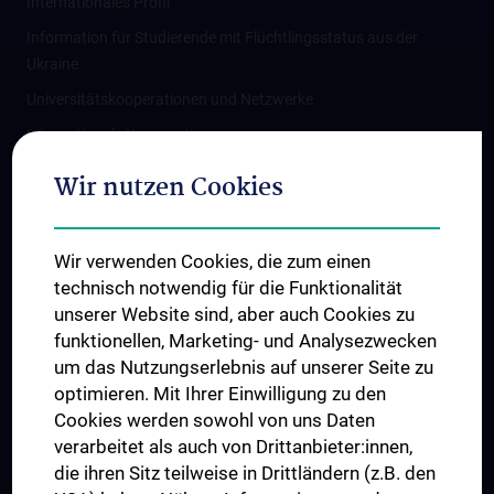
Internationales Profil
Information für Studierende mit Flüchtlingsstatus aus der
Ukraine
Universitätskooperationen und Netzwerke
Internationale Kooperationen
Adjunct Professorships
Wir nutzen Cookies
Student & Staff Exchange
Das KPJ der MedUni Wien
Wir verwenden Cookies, die zum einen
Graduiertentraining
technisch notwendig für die Funktionalität
Dual Career
unserer Website sind, aber auch Cookies zu
funktionellen, Marketing- und Analysezwecken
Trusted Reseach - Research Security - Foreign Interference
um das Nutzungserlebnis auf unserer Seite zu
UNESCO Lehrstuhl für Bioethik
optimieren. Mit Ihrer Einwilligung zu den
MUVI
Cookies werden sowohl von uns Daten
verarbeitet als auch von Drittanbieter:innen,
die ihren Sitz teilweise in Drittländern (z.B. den