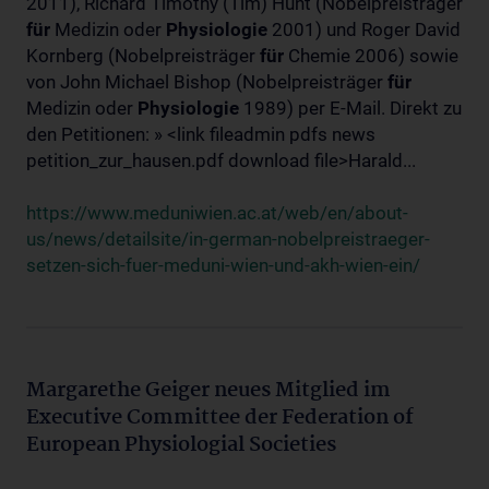
2011), Richard Timothy (Tim) Hunt (Nobelpreisträger
für
Medizin oder
Physiologie
2001) und Roger David
Kornberg (Nobelpreisträger
für
Chemie 2006) sowie
von John Michael Bishop (Nobelpreisträger
für
Medizin oder
Physiologie
1989) per E-Mail. Direkt zu
den Petitionen: » <link fileadmin pdfs news
petition_zur_hausen.pdf download file>Harald...
https://www.meduniwien.ac.at/web/en/about-
us/news/detailsite/in-german-nobelpreistraeger-
setzen-sich-fuer-meduni-wien-und-akh-wien-ein/
Margarethe Geiger neues Mitglied im
Executive Committee der Federation of
European Physiologial Societies