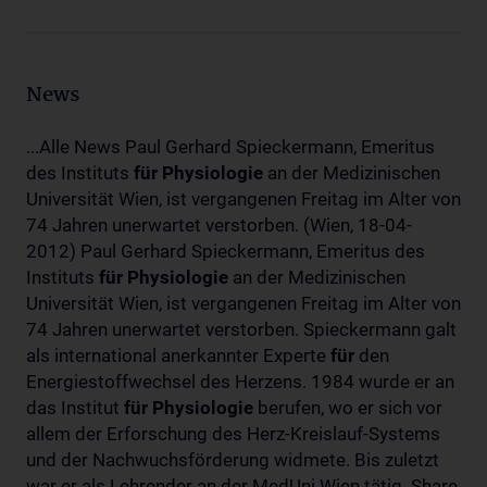
News
...Alle News Paul Gerhard Spieckermann, Emeritus
des Instituts
für
Physiologie
an der Medizinischen
Universität Wien, ist vergangenen Freitag im Alter von
74 Jahren unerwartet verstorben. (Wien, 18-04-
2012) Paul Gerhard Spieckermann, Emeritus des
Instituts
für
Physiologie
an der Medizinischen
Universität Wien, ist vergangenen Freitag im Alter von
74 Jahren unerwartet verstorben. Spieckermann galt
als international anerkannter Experte
für
den
Energiestoffwechsel des Herzens. 1984 wurde er an
das Institut
für
Physiologie
berufen, wo er sich vor
allem der Erforschung des Herz-Kreislauf-Systems
und der Nachwuchsförderung widmete. Bis zuletzt
war er als Lehrender an der MedUni Wien tätig. Share