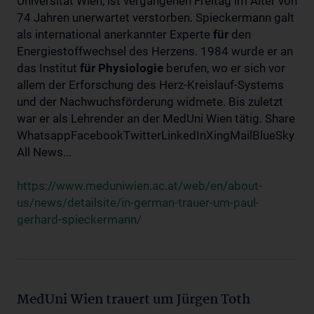
Universität Wien, ist vergangenen Freitag im Alter von
74 Jahren unerwartet verstorben. Spieckermann galt
als international anerkannter Experte
für
den
Energiestoffwechsel des Herzens. 1984 wurde er an
das Institut
für
Physiologie
berufen, wo er sich vor
allem der Erforschung des Herz-Kreislauf-Systems
und der Nachwuchsförderung widmete. Bis zuletzt
war er als Lehrender an der MedUni Wien tätig. Share
WhatsappFacebookTwitterLinkedInXingMailBlueSky
All News...
https://www.meduniwien.ac.at/web/en/about-
us/news/detailsite/in-german-trauer-um-paul-
gerhard-spieckermann/
MedUni Wien trauert um Jürgen Toth