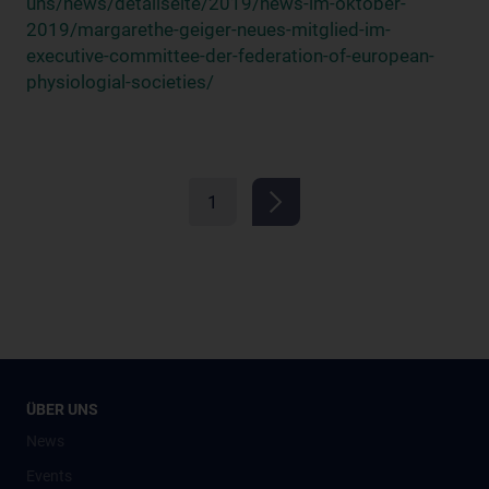
uns/news/detailseite/2019/news-im-oktober-
2019/margarethe-geiger-neues-mitglied-im-
executive-committee-der-federation-of-european-
physiologial-societies/
1
ÜBER UNS
News
Events