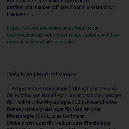
Petitionen: » <link fileadmin pdfs news
petition_zur_hausen.pdf download file>Harald zur
Hausen» <...
https://www.meduniwien.ac.at/web/ueber-
uns/news/detail/nobelpreistraeger-setzen-sich-fuer-
meduni-wien-und-akh-wien-ein/
Detailsite | MedUni Vienna
... Angewandte Immunologie). Unterzeichnet wurde
die Petition von Harald zur Hausen (Nobelpreisträger
für
Medizin oder
Physiologie
2008), Peter Charles
Doherty (Nobelpreisträger
für
Medizin oder
Physiologie
1996), Jules Hoffmann
(Nobelpreisträger
für
Medizin oder
Physiologie