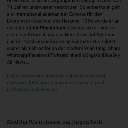
Universität Wien, ist vergangenen Freitag im Alter von
74 Jahren unerwartet verstorben. Spieckermann galt
als international anerkannter Experte
für
den
Energiestoffwechsel des Herzens. 1984 wurde er an
das Institut
für
Physiologie
berufen, wo er sich vor
allem der Erforschung des Herz-Kreislauf-Systems
und der Nachwuchsförderung widmete. Bis zuletzt
war er als Lehrender an der MedUni Wien tätig. Share
WhatsappFacebookTwitterLinkedInXingMailBlueSky
All News...
https://www.meduniwien.ac.at/web/en/about-
us/news/detailsite/in-german-trauer-um-paul-
gerhard-spieckermann/
MedUni Wien trauert um Jürgen Toth