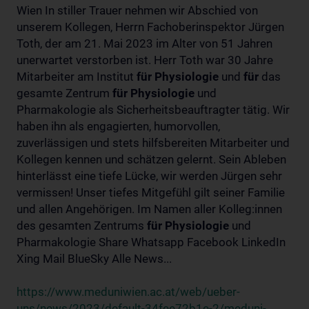
Wien In stiller Trauer nehmen wir Abschied von
unserem Kollegen, Herrn Fachoberinspektor Jürgen
Toth, der am 21. Mai 2023 im Alter von 51 Jahren
unerwartet verstorben ist. Herr Toth war 30 Jahre
Mitarbeiter am Institut
für
Physiologie
und
für
das
gesamte Zentrum
für
Physiologie
und
Pharmakologie als Sicherheitsbeauftragter tätig. Wir
haben ihn als engagierten, humorvollen,
zuverlässigen und stets hilfsbereiten Mitarbeiter und
Kollegen kennen und schätzen gelernt. Sein Ableben
hinterlässt eine tiefe Lücke, wir werden Jürgen sehr
vermissen! Unser tiefes Mitgefühl gilt seiner Familie
und allen Angehörigen. Im Namen aller Kolleg:innen
des gesamten Zentrums
für
Physiologie
und
Pharmakologie Share Whatsapp Facebook LinkedIn
Xing Mail BlueSky Alle News...
https://www.meduniwien.ac.at/web/ueber-
uns/news/2023/default-34fee72b1e-2/meduni-