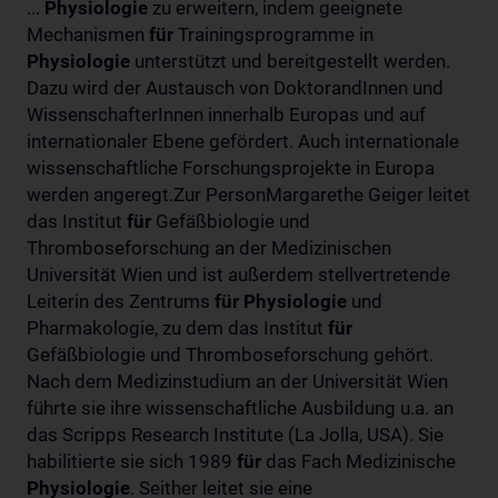
...
Physiologie
zu erweitern, indem geeignete
Mechanismen
für
Trainingsprogramme in
Physiologie
unterstützt und bereitgestellt werden.
Dazu wird der Austausch von DoktorandInnen und
WissenschafterInnen innerhalb Europas und auf
internationaler Ebene gefördert. Auch internationale
wissenschaftliche Forschungsprojekte in Europa
werden angeregt.Zur PersonMargarethe Geiger leitet
das Institut
für
Gefäßbiologie und
Thromboseforschung an der Medizinischen
Universität Wien und ist außerdem stellvertretende
Leiterin des Zentrums
für
Physiologie
und
Pharmakologie, zu dem das Institut
für
Gefäßbiologie und Thromboseforschung gehört.
Nach dem Medizinstudium an der Universität Wien
führte sie ihre wissenschaftliche Ausbildung u.a. an
das Scripps Research Institute (La Jolla, USA). Sie
habilitierte sie sich 1989
für
das Fach Medizinische
Physiologie
. Seither leitet sie eine