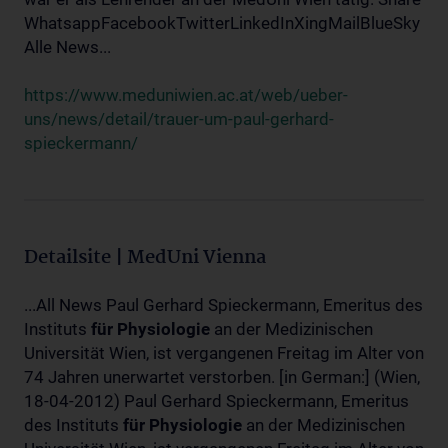
WhatsappFacebookTwitterLinkedInXingMailBlueSky
Alle News...
https://www.meduniwien.ac.at/web/ueber-
uns/news/detail/trauer-um-paul-gerhard-
spieckermann/
Detailsite | MedUni Vienna
...All News Paul Gerhard Spieckermann, Emeritus des
Instituts
für
Physiologie
an der Medizinischen
Universität Wien, ist vergangenen Freitag im Alter von
74 Jahren unerwartet verstorben. [in German:] (Wien,
18-04-2012) Paul Gerhard Spieckermann, Emeritus
des Instituts
für
Physiologie
an der Medizinischen