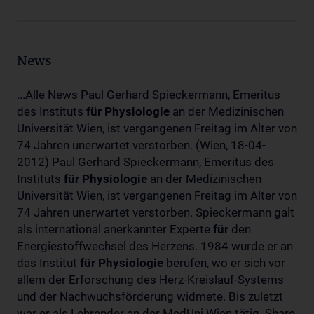
News
...Alle News Paul Gerhard Spieckermann, Emeritus
des Instituts
für
Physiologie
an der Medizinischen
Universität Wien, ist vergangenen Freitag im Alter von
74 Jahren unerwartet verstorben. (Wien, 18-04-
2012) Paul Gerhard Spieckermann, Emeritus des
Instituts
für
Physiologie
an der Medizinischen
Universität Wien, ist vergangenen Freitag im Alter von
74 Jahren unerwartet verstorben. Spieckermann galt
als international anerkannter Experte
für
den
Energiestoffwechsel des Herzens. 1984 wurde er an
das Institut
für
Physiologie
berufen, wo er sich vor
allem der Erforschung des Herz-Kreislauf-Systems
und der Nachwuchsförderung widmete. Bis zuletzt
war er als Lehrender an der MedUni Wien tätig. Share