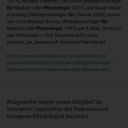
2011), Richard Timothy (Tim) Hunt (Nobelpreisträger
für
Medizin oder
Physiologie
2001) und Roger David
Kornberg (Nobelpreisträger
für
Chemie 2006) sowie
von John Michael Bishop (Nobelpreisträger
für
Medizin oder
Physiologie
1989) per E-Mail. Direkt zu
den Petitionen: » <link fileadmin pdfs news
petition_zur_hausen.pdf download file>Harald...
https://www.meduniwien.ac.at/web/en/about-
us/news/detailsite/in-german-nobelpreistraeger-
setzen-sich-fuer-meduni-wien-und-akh-wien-ein/
Margarethe Geiger neues Mitglied im
Executive Committee der Federation of
European Physiologial Societies