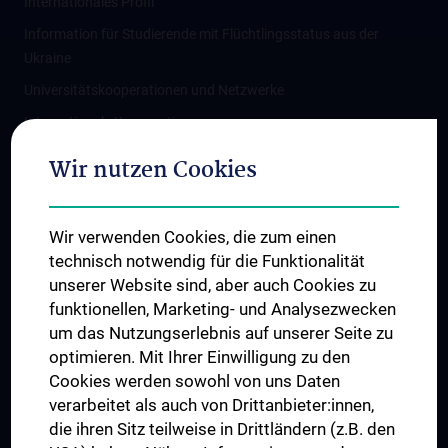
Internationales Profil
Information für Studierende mit Flüchtlingsstatus aus der
Ukraine
Universitätskooperationen und Netzwerke
Internationale Kooperationen
Adjunct Professorships
Wir nutzen Cookies
Student & Staff Exchange
Das KPJ der MedUni Wien
Wir verwenden Cookies, die zum einen
Graduiertentraining
technisch notwendig für die Funktionalität
Dual Career
unserer Website sind, aber auch Cookies zu
funktionellen, Marketing- und Analysezwecken
Trusted Reseach - Research Security - Foreign Interference
um das Nutzungserlebnis auf unserer Seite zu
UNESCO Lehrstuhl für Bioethik
optimieren. Mit Ihrer Einwilligung zu den
MUVI
Cookies werden sowohl von uns Daten
verarbeitet als auch von Drittanbieter:innen,
die ihren Sitz teilweise in Drittländern (z.B. den