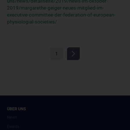
uns/news/detailseite/2019/news-im-oktober-
2019/margarethe-geiger-neues-mitglied-im-
executive-committee-der-federation-of-european-
physiologial-societies/
1
ÜBER UNS
News
Events