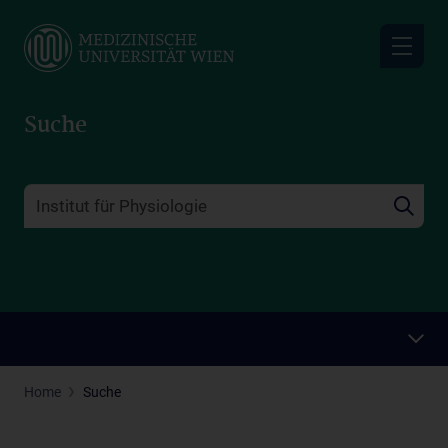
Skip
to
main
content
Suche
Home
Suche