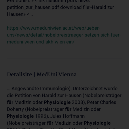
Petitionen: » <link fileadmin pdfs news
petition_zur_hausen.pdf download file>Harald zur
Hausen» <...
https://www.meduniwien.ac.at/web/ueber-
uns/news/detail/nobelpreistraeger-setzen-sich-fuer-
meduni-wien-und-akh-wien-ein/
Detailsite | MedUni Vienna
... Angewandte Immunologie). Unterzeichnet wurde
die Petition von Harald zur Hausen (Nobelpreisträger
für
Medizin oder
Physiologie
2008), Peter Charles
Doherty (Nobelpreisträger
für
Medizin oder
Physiologie
1996), Jules Hoffmann
(Nobelpreisträger
für
Medizin oder
Physiologie