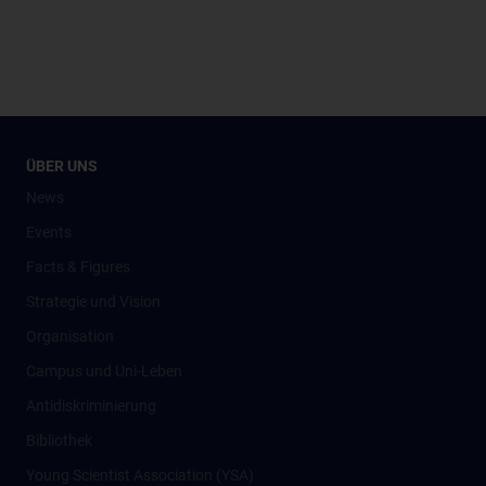
ÜBER UNS
News
Events
Facts & Figures
Strategie und Vision
Organisation
Campus und Uni-Leben
Antidiskriminierung
Bibliothek
Young Scientist Association (YSA)