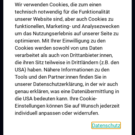
Wir verwenden Cookies, die zum einen
Graduiertentraining
technisch notwendig für die Funktionalität
Dual Career
unserer Website sind, aber auch Cookies zu
funktionellen, Marketing- und Analysezwecken
Trusted Reseach - Research Security - Foreign Interference
um das Nutzungserlebnis auf unserer Seite zu
UNESCO Lehrstuhl für Bioethik
optimieren. Mit Ihrer Einwilligung zu den
MUVI
Cookies werden sowohl von uns Daten
verarbeitet als auch von Drittanbieter:innen,
die ihren Sitz teilweise in Drittländern (z.B. den
USA) haben. Nähere Informationen zu den
Folgen Sie uns auf
Tools und den Partner:innen finden Sie in
unserer Datenschutzerklärung, in der wir auch
genau erklären, was eine Datenübermittlung in
die USA bedeuten kann. Ihre Cookie-
Einstellungen können Sie auf Wunsch jederzeit
individuell anpassen oder widerrufen.
PRESSE
JOBS
Datenschutz
MEDUNI SHOP