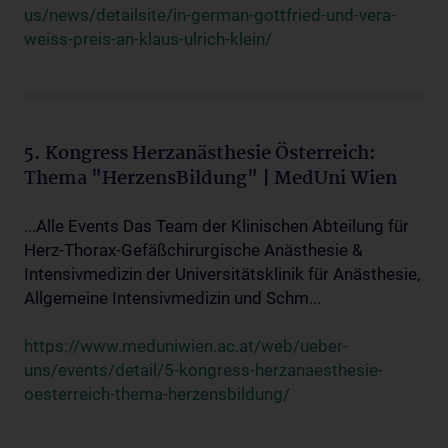
us/news/detailsite/in-german-gottfried-und-vera-
weiss-preis-an-klaus-ulrich-klein/
5. Kongress Herzanästhesie Österreich:
Thema "HerzensBildung" | MedUni Wien
...Alle Events Das Team der Klinischen Abteilung für
Herz-Thorax-Gefäßchirurgische Anästhesie &
Intensivmedizin der Universitätsklinik für Anästhesie,
Allgemeine Intensivmedizin und Schm...
https://www.meduniwien.ac.at/web/ueber-
uns/events/detail/5-kongress-herzanaesthesie-
oesterreich-thema-herzensbildung/