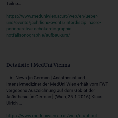
Teilne...
https://www.meduniwien.ac.at/web/en/ueber-
uns/events/jaehrliche-events/interdisziplinaere-
perioperative-echokardiographie-
notfallsonographie/aufbaukurs/
Detailsite | MedUni Vienna
...All News [in German:] Anästhesist und
Intensivmediziner der MedUni Wien erhält vom FWF
vergebene Auszeichnung auf dem Gebiet der
Anästhesie [in German:] (Wien, 25-1-2016) Klaus
Ulrich ...
https://www.meduniwien.ac.at/web/en/about-