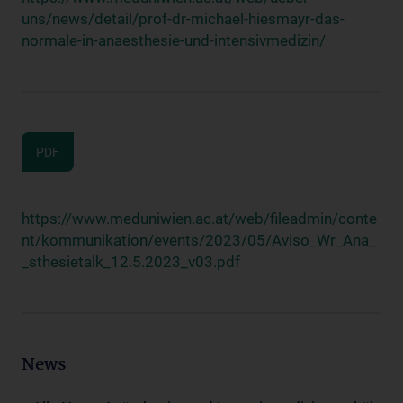
uns/news/detail/prof-dr-michael-hiesmayr-das-
normale-in-anaesthesie-und-intensivmedizin/
PDF
https://www.meduniwien.ac.at/web/fileadmin/conte
nt/kommunikation/events/2023/05/Aviso_Wr_Ana_
_sthesietalk_12.5.2023_v03.pdf
News