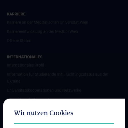
KARRIERE
Karriere an der Medizinischen Universität Wien
Karriereentwicklung an der MedUni Wien
Offene Stellen
INTERNATIONALES
Internationales Profil
Information für Studierende mit Flüchtlingsstatus aus der
Ukraine
Universitätskooperationen und Netzwerke
Internationale Kooperationen
Adjunct Professorships
Wir nutzen Cookies
Student & Staff Exchange
Das KPJ der MedUni Wien