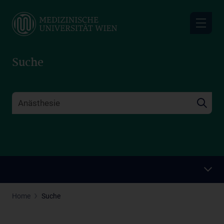
Skip
to
main
content
Suche
Home
Suche