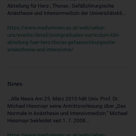
Abteilung für Herz-, Thorax-, Gefäßchirurgische
Anästhesie und Intensivmedizin der Universitätskli...
https://www.meduniwien.ac.at/web/ueber-
uns/events/detail/postgraduales-curriculum-klin-
abteilung-fuer-herz-thorax-gefaesschirurgische-
anaesthesie-und-intensivme/
News
...Alle News Am 25. März 2010 hält Univ. Prof. Dr.
Michael Hiesmayr seine Antrittsvorlesung über „Das
Normale in Anästhesie und Intensivmedizin.“ Michael
Hiesmayr bekleidet seit 1. 7. 2008...
https://www.meduniwien.ac.at/web/ueber-