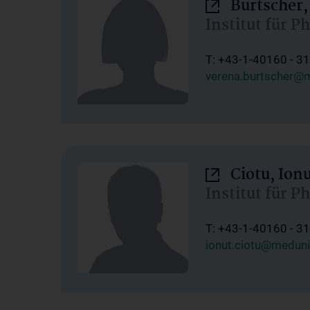
Burtscher,
Institut für P
T: +43-1-40160 - 3
verena.burtscher@m
Ciotu, Ion
Institut für P
T: +43-1-40160 - 3
ionut.ciotu@meduni