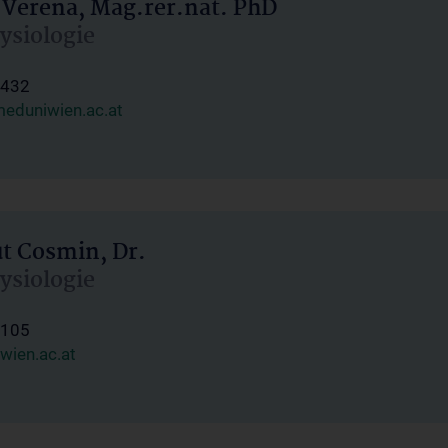
 Verena, Mag.rer.nat. PhD
hysiologie
1432
eduniwien.ac.at
ut Cosmin, Dr.
hysiologie
1105
wien.ac.at