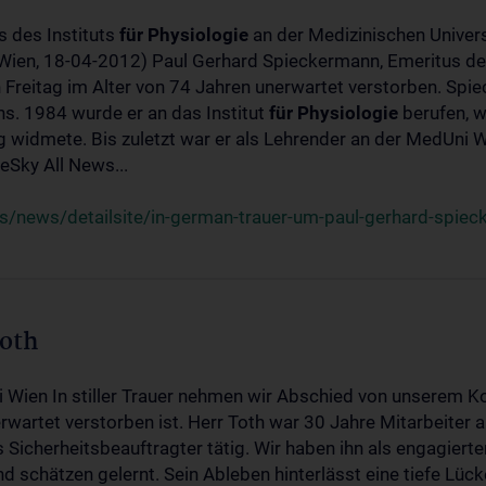
s des Instituts
für
Physiologie
an der Medizinischen Univers
(Wien, 18-04-2012) Paul Gerhard Spieckermann, Emeritus de
 Freitag im Alter von 74 Jahren unerwartet verstorben. Spie
s. 1984 wurde er an das Institut
für
Physiologie
berufen, w
idmete. Bis zuletzt war er als Lehrender an der MedUni Wi
Sky All News...
/news/detailsite/in-german-trauer-um-paul-gerhard-spie
Toth
i Wien In stiller Trauer nehmen wir Abschied von unserem K
wartet verstorben ist. Herr Toth war 30 Jahre Mitarbeiter a
Sicherheitsbeauftragter tätig. Wir haben ihn als engagierte
nd schätzen gelernt. Sein Ableben hinterlässt eine tiefe Lüc