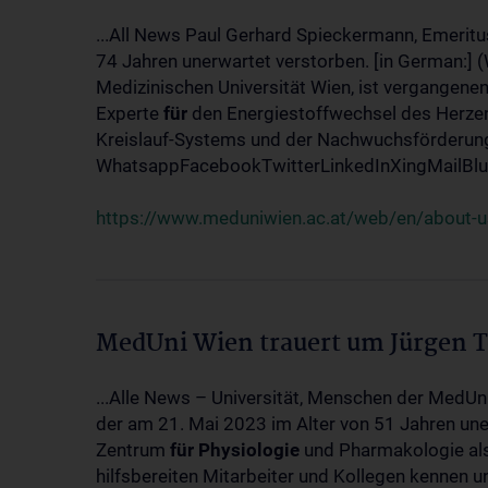
...All News Paul Gerhard Spieckermann, Emeritu
74 Jahren unerwartet verstorben. [in German:] 
Medizinischen Universität Wien, ist vergangenen
Experte
für
den Energiestoffwechsel des Herzen
Kreislauf-Systems und der Nachwuchsförderung w
WhatsappFacebookTwitterLinkedInXingMailBlue
https://www.meduniwien.ac.at/web/en/about-us
MedUni Wien trauert um Jürgen 
...Alle News – Universität, Menschen der MedUn
der am 21. Mai 2023 im Alter von 51 Jahren uner
Zentrum
für
Physiologie
und Pharmakologie als 
hilfsbereiten Mitarbeiter und Kollegen kennen u