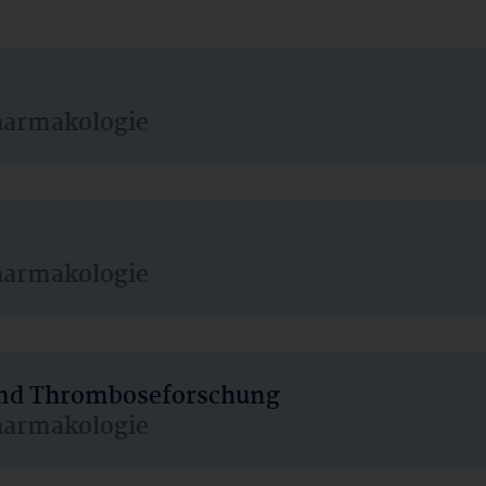
harmakologie
harmakologie
 und Thromboseforschung
harmakologie