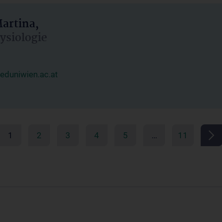
artina,
hysiologie
duniwien.ac.at
1
2
3
4
5
…
11