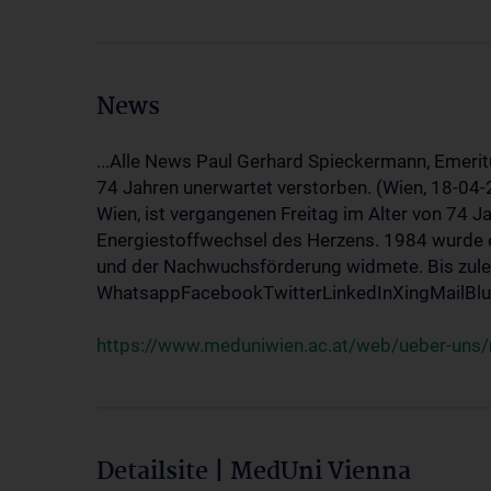
News
...Alle News Paul Gerhard Spieckermann, Emerit
74 Jahren unerwartet verstorben. (Wien, 18-04
Wien, ist vergangenen Freitag im Alter von 74 J
Energiestoffwechsel des Herzens. 1984 wurde e
und der Nachwuchsförderung widmete. Bis zuletz
WhatsappFacebookTwitterLinkedInXingMailBlue
https://www.meduniwien.ac.at/web/ueber-uns/
Detailsite | MedUni Vienna