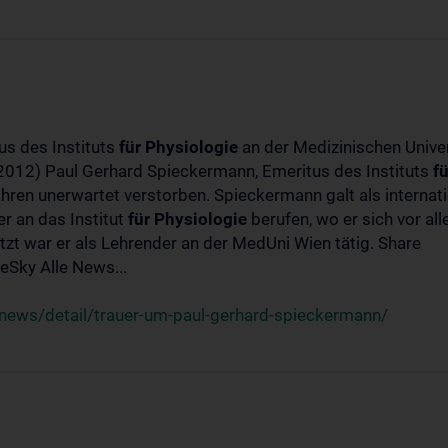
us des Instituts
für
Physiologie
an der Medizinischen Univer
-2012) Paul Gerhard Spieckermann, Emeritus des Instituts
fü
ahren unerwartet verstorben. Spieckermann galt als interna
r an das Institut
für
Physiologie
berufen, wo er sich vor a
t war er als Lehrender an der MedUni Wien tätig. Share
Sky Alle News...
news/detail/trauer-um-paul-gerhard-spieckermann/