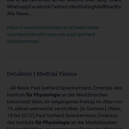
WhatsappFacebookTwitterLinkedInXingMailBlueSky
Alle News...
https://www.meduniwien.ac.at/web/ueber-
uns/news/detail/trauer-um-paul-gerhard-
spieckermann/
Detailsite | MedUni Vienna
...All News Paul Gerhard Spieckermann, Emeritus des
Instituts
für
Physiologie
an der Medizinischen
Universität Wien, ist vergangenen Freitag im Alter von
74 Jahren unerwartet verstorben. [in German:] (Wien,
18-04-2012) Paul Gerhard Spieckermann, Emeritus
des Instituts
für
Physiologie
an der Medizinischen