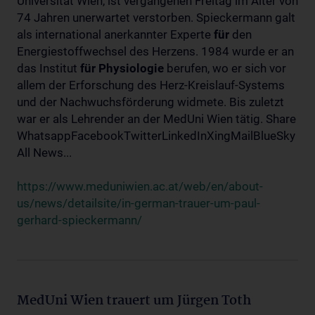
Universität Wien, ist vergangenen Freitag im Alter von
74 Jahren unerwartet verstorben. Spieckermann galt
als international anerkannter Experte
für
den
Energiestoffwechsel des Herzens. 1984 wurde er an
das Institut
für
Physiologie
berufen, wo er sich vor
allem der Erforschung des Herz-Kreislauf-Systems
und der Nachwuchsförderung widmete. Bis zuletzt
war er als Lehrender an der MedUni Wien tätig. Share
WhatsappFacebookTwitterLinkedInXingMailBlueSky
All News...
https://www.meduniwien.ac.at/web/en/about-
us/news/detailsite/in-german-trauer-um-paul-
gerhard-spieckermann/
MedUni Wien trauert um Jürgen Toth