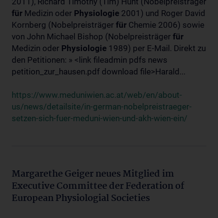
2011), Richard Timothy (Tim) Hunt (Nobelpreisträger
für
Medizin oder
Physiologie
2001) und Roger David
Kornberg (Nobelpreisträger
für
Chemie 2006) sowie
von John Michael Bishop (Nobelpreisträger
für
Medizin oder
Physiologie
1989) per E-Mail. Direkt zu
den Petitionen: » <link fileadmin pdfs news
petition_zur_hausen.pdf download file>Harald...
https://www.meduniwien.ac.at/web/en/about-
us/news/detailsite/in-german-nobelpreistraeger-
setzen-sich-fuer-meduni-wien-und-akh-wien-ein/
Margarethe Geiger neues Mitglied im
Executive Committee der Federation of
European Physiologial Societies