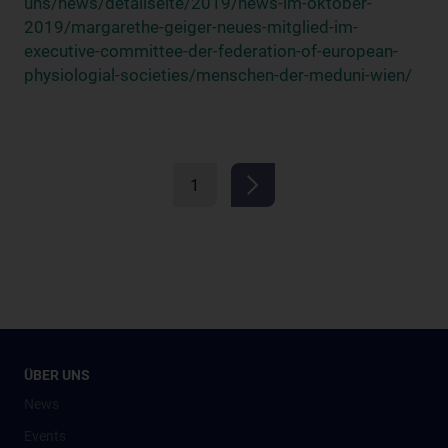
uns/news/detailseite/2019/news-im-oktober-
2019/margarethe-geiger-neues-mitglied-im-
executive-committee-der-federation-of-european-
physiologial-societies/menschen-der-meduni-wien/
1
ÜBER UNS
News
Events