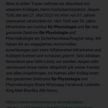
Wien In stiller Trauer nehmen wir Abschied von
unserem Kollegen, Herrn Fachoberinspektor Jürgen
Toth, der am 21. Mai 2023 im Alter von 51 Jahren
unerwartet verstorben ist. Herr Toth war 30 Jahre
Mitarbeiter am Institut
für
Physiologie
und
für
das
gesamte Zentrum
für
Physiologie
und
Pharmakologie als Sicherheitsbeauftragter tätig. Wir
haben ihn als engagierten, humorvollen,
zuverlässigen und stets hilfsbereiten Mitarbeiter und
Kollegen kennen und schätzen gelernt. Sein Ableben
hinterlässt eine tiefe Lücke, wir werden Jürgen sehr
vermissen! Unser tiefes Mitgefühl gilt seiner Familie
und allen Angehörigen. Im Namen aller Kolleg:innen
des gesamten Zentrums
für
Physiologie
und
Pharmakologie Share Whatsapp Facebook LinkedIn
Xing Mail BlueSky Alle News...
https://www.meduniwien.ac.at/web/ueber-
uns/news/2023/default-34fee72b1e-2/meduni-