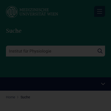
Skip
to
main
content
Suche
Home
Suche