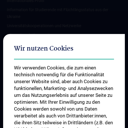
Internationales Profil
Information für Studierende mit Flüchtlingsstatus aus der
Ukraine
Universitätskooperationen und Netzwerke
Internationale Kooperationen
Adjunct Professorships
Wir nutzen Cookies
Student & Staff Exchange
Das KPJ der MedUni Wien
Wir verwenden Cookies, die zum einen
Graduiertentraining
technisch notwendig für die Funktionalität
Dual Career
unserer Website sind, aber auch Cookies zu
funktionellen, Marketing- und Analysezwecken
Trusted Reseach - Research Security - Foreign Interference
um das Nutzungserlebnis auf unserer Seite zu
UNESCO Lehrstuhl für Bioethik
optimieren. Mit Ihrer Einwilligung zu den
MUVI
Cookies werden sowohl von uns Daten
verarbeitet als auch von Drittanbieter:innen,
die ihren Sitz teilweise in Drittländern (z.B. den