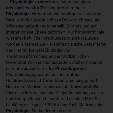
...
Physiologie
zu erweitern, indem geeignete
Mechanismen
für
Trainingsprogramme in
Physiologie
unterstützt und bereitgestellt werden.
Dazu wird der Austausch von DoktorandInnen und
WissenschafterInnen innerhalb Europas und auf
internationaler Ebene gefördert. Auch internationale
wissenschaftliche Forschungsprojekte in Europa
werden angeregt.Zur PersonMargarethe Geiger leitet
das Institut
für
Gefäßbiologie und
Thromboseforschung an der Medizinischen
Universität Wien und ist außerdem stellvertretende
Leiterin des Zentrums
für
Physiologie
und
Pharmakologie, zu dem das Institut
für
Gefäßbiologie und Thromboseforschung gehört.
Nach dem Medizinstudium an der Universität Wien
führte sie ihre wissenschaftliche Ausbildung u.a. an
das Scripps Research Institute (La Jolla, USA). Sie
habilitierte sie sich 1989
für
das Fach Medizinische
Physiologie
. Seither leitet sie eine