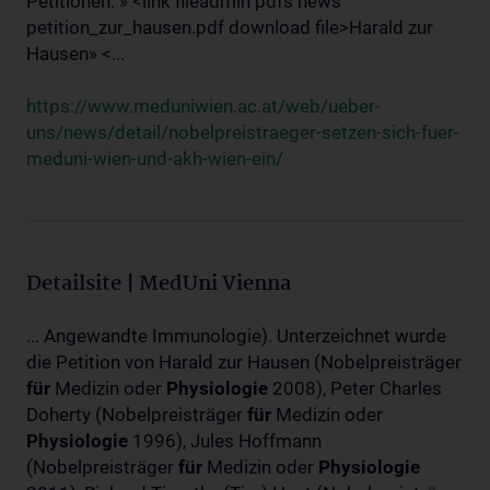
Petitionen: » <link fileadmin pdfs news
petition_zur_hausen.pdf download file>Harald zur
Hausen» <...
https://www.meduniwien.ac.at/web/ueber-
uns/news/detail/nobelpreistraeger-setzen-sich-fuer-
meduni-wien-und-akh-wien-ein/
Detailsite | MedUni Vienna
... Angewandte Immunologie). Unterzeichnet wurde
die Petition von Harald zur Hausen (Nobelpreisträger
für
Medizin oder
Physiologie
2008), Peter Charles
Doherty (Nobelpreisträger
für
Medizin oder
Physiologie
1996), Jules Hoffmann
(Nobelpreisträger
für
Medizin oder
Physiologie