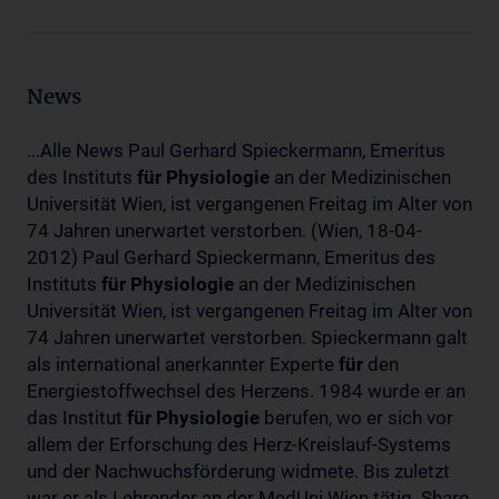
News
...Alle News Paul Gerhard Spieckermann, Emeritus
des Instituts
für
Physiologie
an der Medizinischen
Universität Wien, ist vergangenen Freitag im Alter von
74 Jahren unerwartet verstorben. (Wien, 18-04-
2012) Paul Gerhard Spieckermann, Emeritus des
Instituts
für
Physiologie
an der Medizinischen
Universität Wien, ist vergangenen Freitag im Alter von
74 Jahren unerwartet verstorben. Spieckermann galt
als international anerkannter Experte
für
den
Energiestoffwechsel des Herzens. 1984 wurde er an
das Institut
für
Physiologie
berufen, wo er sich vor
allem der Erforschung des Herz-Kreislauf-Systems
und der Nachwuchsförderung widmete. Bis zuletzt
war er als Lehrender an der MedUni Wien tätig. Share