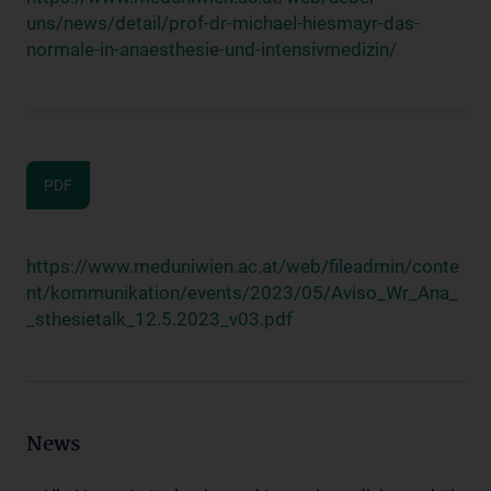
uns/news/detail/prof-dr-michael-hiesmayr-das-
normale-in-anaesthesie-und-intensivmedizin/
PDF
https://www.meduniwien.ac.at/web/fileadmin/conte
nt/kommunikation/events/2023/05/Aviso_Wr_Ana_
_sthesietalk_12.5.2023_v03.pdf
News