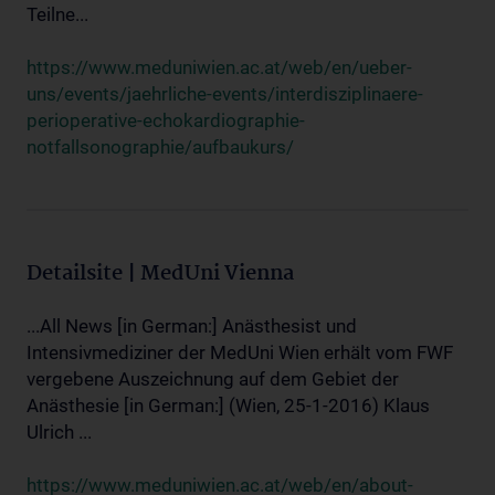
Teilne...
https://www.meduniwien.ac.at/web/en/ueber-
uns/events/jaehrliche-events/interdisziplinaere-
perioperative-echokardiographie-
notfallsonographie/aufbaukurs/
Detailsite | MedUni Vienna
...All News [in German:] Anästhesist und
Intensivmediziner der MedUni Wien erhält vom FWF
vergebene Auszeichnung auf dem Gebiet der
Anästhesie [in German:] (Wien, 25-1-2016) Klaus
Ulrich ...
https://www.meduniwien.ac.at/web/en/about-