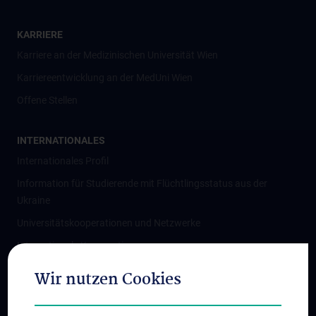
KARRIERE
Karriere an der Medizinischen Universität Wien
Karriereentwicklung an der MedUni Wien
Offene Stellen
INTERNATIONALES
Internationales Profil
Information für Studierende mit Flüchtlingsstatus aus der
Ukraine
Universitätskooperationen und Netzwerke
Internationale Kooperationen
Adjunct Professorships
Wir nutzen Cookies
Student & Staff Exchange
Das KPJ der MedUni Wien