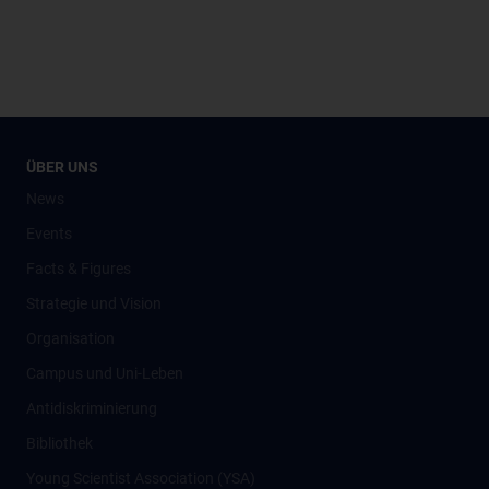
ÜBER UNS
News
Events
Facts & Figures
Strategie und Vision
Organisation
Campus und Uni-Leben
Antidiskriminierung
Bibliothek
Young Scientist Association (YSA)