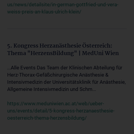
us/news/detailsite/in-german-gottfried-und-vera-
weiss-preis-an-klaus-ulrich-klein/
5. Kongress Herzanästhesie Österreich:
Thema "HerzensBildung" | MedUni Wien
...Alle Events Das Team der Klinischen Abteilung für
Herz-Thorax-Gefäßchirurgische Anästhesie &
Intensivmedizin der Universitätsklinik für Anästhesie,
Allgemeine Intensivmedizin und Schm...
https://www.meduniwien.ac.at/web/ueber-
uns/events/detail/5-kongress-herzanaesthesie-
oesterreich-thema-herzensbildung/