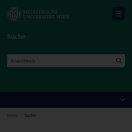
Skip
to
main
content
Suche
Home
Suche