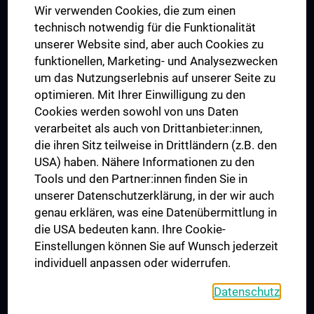
Wir verwenden Cookies, die zum einen
Graduiertentraining
technisch notwendig für die Funktionalität
Dual Career
unserer Website sind, aber auch Cookies zu
funktionellen, Marketing- und Analysezwecken
Trusted Reseach - Research Security - Foreign Interference
um das Nutzungserlebnis auf unserer Seite zu
UNESCO Lehrstuhl für Bioethik
optimieren. Mit Ihrer Einwilligung zu den
MUVI
Cookies werden sowohl von uns Daten
verarbeitet als auch von Drittanbieter:innen,
die ihren Sitz teilweise in Drittländern (z.B. den
USA) haben. Nähere Informationen zu den
Folgen Sie uns auf
Tools und den Partner:innen finden Sie in
unserer Datenschutzerklärung, in der wir auch
genau erklären, was eine Datenübermittlung in
die USA bedeuten kann. Ihre Cookie-
Einstellungen können Sie auf Wunsch jederzeit
individuell anpassen oder widerrufen.
PRESSE
JOBS
Datenschutz
MEDUNI SHOP