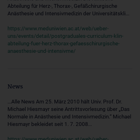
Abteilung für Herz-, Thorax-, Gefäßchirurgische
Anästhesie und Intensivmedizin der Universitätskli...
https://www.meduniwien.ac.at/web/ueber-
uns/events/detail/postgraduales-curriculum-klin-
abteilung-fuer-herz-thorax-gefaesschirurgische-
anaesthesie-und-intensivme/
News
...Alle News Am 25. März 2010 hält Univ. Prof. Dr.
Michael Hiesmayr seine Antrittsvorlesung über „Das
Normale in Anästhesie und Intensivmedizin.“ Michael
Hiesmayr bekleidet seit 1. 7. 2008...
https://www.meduniwien.ac.at/web/ueber-