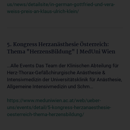
us/news/detailsite/in-german-gottfried-und-vera-
weiss-preis-an-klaus-ulrich-klein/
5. Kongress Herzanästhesie Österreich:
Thema "HerzensBildung" | MedUni Wien
...Alle Events Das Team der Klinischen Abteilung für
Herz-Thorax-Gefäßchirurgische Anästhesie &
Intensivmedizin der Universitätsklinik für Anästhesie,
Allgemeine Intensivmedizin und Schm...
https://www.meduniwien.ac.at/web/ueber-
uns/events/detail/5-kongress-herzanaesthesie-
oesterreich-thema-herzensbildung/