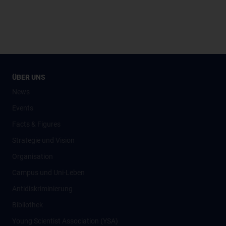
ÜBER UNS
News
Events
Facts & Figures
Strategie und Vision
Organisation
Campus und Uni-Leben
Antidiskriminierung
Bibliothek
Young Scientist Association (YSA)