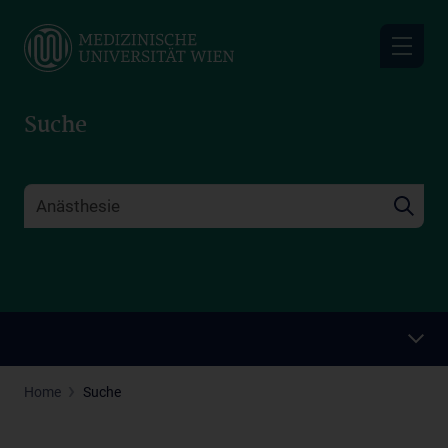
Skip
to
main
content
Suche
Home
Suche