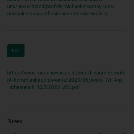
uns/news/detail/prof-dr-michael-hiesmayr-das-
normale-in-anaesthesie-und-intensivmedizin/
PDF
https://www.meduniwien.ac.at/web/fileadmin/conte
nt/kommunikation/events/2023/05/Aviso_Wr_Ana_
_sthesietalk_12.5.2023_v03.pdf
News