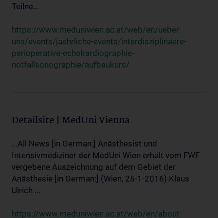
Teilne...
https://www.meduniwien.ac.at/web/en/ueber-
uns/events/jaehrliche-events/interdisziplinaere-
perioperative-echokardiographie-
notfallsonographie/aufbaukurs/
Detailsite | MedUni Vienna
...All News [in German:] Anästhesist und
Intensivmediziner der MedUni Wien erhält vom FWF
vergebene Auszeichnung auf dem Gebiet der
Anästhesie [in German:] (Wien, 25-1-2016) Klaus
Ulrich ...
https://www.meduniwien.ac.at/web/en/about-