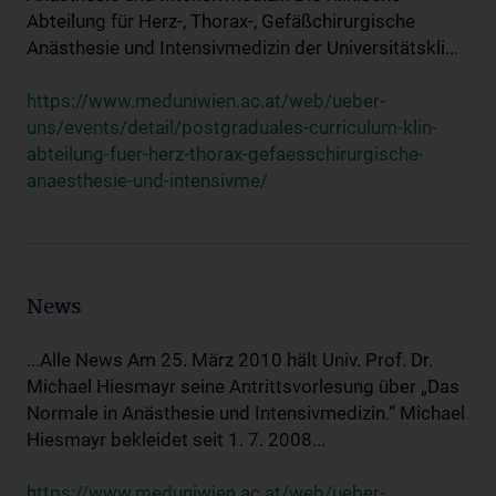
Abteilung für Herz-, Thorax-, Gefäßchirurgische
Anästhesie und Intensivmedizin der Universitätskli...
https://www.meduniwien.ac.at/web/ueber-
uns/events/detail/postgraduales-curriculum-klin-
abteilung-fuer-herz-thorax-gefaesschirurgische-
anaesthesie-und-intensivme/
News
...Alle News Am 25. März 2010 hält Univ. Prof. Dr.
Michael Hiesmayr seine Antrittsvorlesung über „Das
Normale in Anästhesie und Intensivmedizin.“ Michael
Hiesmayr bekleidet seit 1. 7. 2008...
https://www.meduniwien.ac.at/web/ueber-