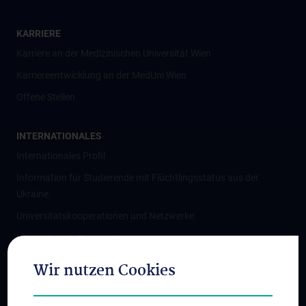
KARRIERE
Karriere an der Medizinischen Universität Wien
Karriereentwicklung an der MedUni Wien
Offene Stellen
INTERNATIONALES
Internationales Profil
Information für Studierende mit Flüchtlingsstatus aus der
Ukraine
Universitätskooperationen und Netzwerke
Internationale Kooperationen
Adjunct Professorships
Wir nutzen Cookies
Student & Staff Exchange
Das KPJ der MedUni Wien