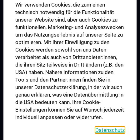
Wir verwenden Cookies, die zum einen
Graduiertentraining
technisch notwendig für die Funktionalität
Dual Career
unserer Website sind, aber auch Cookies zu
funktionellen, Marketing- und Analysezwecken
Trusted Reseach - Research Security - Foreign Interference
um das Nutzungserlebnis auf unserer Seite zu
UNESCO Lehrstuhl für Bioethik
optimieren. Mit Ihrer Einwilligung zu den
MUVI
Cookies werden sowohl von uns Daten
verarbeitet als auch von Drittanbieter:innen,
die ihren Sitz teilweise in Drittländern (z.B. den
USA) haben. Nähere Informationen zu den
Folgen Sie uns auf
Tools und den Partner:innen finden Sie in
unserer Datenschutzerklärung, in der wir auch
genau erklären, was eine Datenübermittlung in
die USA bedeuten kann. Ihre Cookie-
Einstellungen können Sie auf Wunsch jederzeit
individuell anpassen oder widerrufen.
PRESSE
JOBS
Datenschutz
MEDUNI SHOP