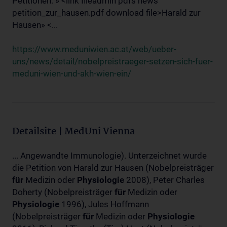
Petitionen: » <link fileadmin pdfs news
petition_zur_hausen.pdf download file>Harald zur
Hausen» <...
https://www.meduniwien.ac.at/web/ueber-
uns/news/detail/nobelpreistraeger-setzen-sich-fuer-
meduni-wien-und-akh-wien-ein/
Detailsite | MedUni Vienna
... Angewandte Immunologie). Unterzeichnet wurde
die Petition von Harald zur Hausen (Nobelpreisträger
für
Medizin oder
Physiologie
2008), Peter Charles
Doherty (Nobelpreisträger
für
Medizin oder
Physiologie
1996), Jules Hoffmann
(Nobelpreisträger
für
Medizin oder
Physiologie