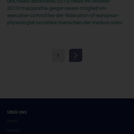
uns/news/detailseite/2019/news-im-oktober-
2019/margarethe-geiger-neues-mitglied-im-
executive-committee-der-federation-of-european-
physiologial-societies/menschen-der-meduni-wien/
1
ÜBER UNS
News
Events