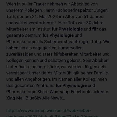
Wien In stiller Trauer nehmen wir Abschied von
unserem Kollegen, Herrn Fachoberinspektor Jürgen
Toth, der am 21. Mai 2023 im Alter von 51 Jahren
unerwartet verstorben ist. Herr Toth war 30 Jahre
Mitarbeiter am Institut
für
Physiologie
und
für
das
gesamte Zentrum
für
Physiologie
und
Pharmakologie als Sicherheitsbeauftragter tätig. Wir
haben ihn als engagierten, humorvollen,
zuverlässigen und stets hilfsbereiten Mitarbeiter und
Kollegen kennen und schätzen gelernt. Sein Ableben
hinterlässt eine tiefe Lücke, wir werden Jürgen sehr
vermissen! Unser tiefes Mitgefühl gilt seiner Familie
und allen Angehörigen. Im Namen aller Kolleg:innen
des gesamten Zentrums
für
Physiologie
und
Pharmakologie Share Whatsapp Facebook LinkedIn
Xing Mail BlueSky Alle News...
https://www.meduniwien.ac.at/web/ueber-
uns/news/2023/default-34fee72b1e-2/meduni-