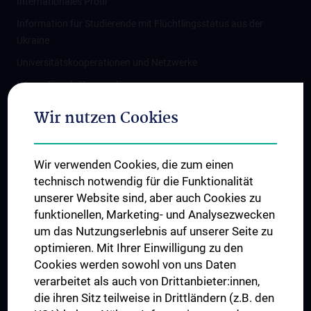
Internationales Profil
Information für Studierende mit Flüchtlingsstatus aus der
Ukraine
Universitätskooperationen und Netzwerke
Internationale Kooperationen
Adjunct Professorships
Wir nutzen Cookies
Student & Staff Exchange
Das KPJ der MedUni Wien
Wir verwenden Cookies, die zum einen
Graduiertentraining
technisch notwendig für die Funktionalität
Dual Career
unserer Website sind, aber auch Cookies zu
funktionellen, Marketing- und Analysezwecken
Trusted Reseach - Research Security - Foreign Interference
um das Nutzungserlebnis auf unserer Seite zu
UNESCO Lehrstuhl für Bioethik
optimieren. Mit Ihrer Einwilligung zu den
MUVI
Cookies werden sowohl von uns Daten
verarbeitet als auch von Drittanbieter:innen,
die ihren Sitz teilweise in Drittländern (z.B. den