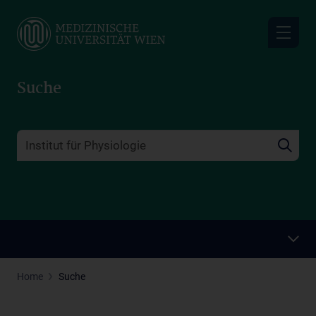
Skip
to
main
content
Suche
Home
Suche