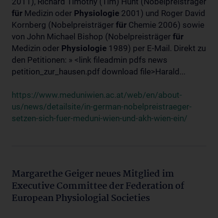
2011), Richard Timothy (Tim) Hunt (Nobelpreisträger
für
Medizin oder
Physiologie
2001) und Roger David
Kornberg (Nobelpreisträger
für
Chemie 2006) sowie
von John Michael Bishop (Nobelpreisträger
für
Medizin oder
Physiologie
1989) per E-Mail. Direkt zu
den Petitionen: » <link fileadmin pdfs news
petition_zur_hausen.pdf download file>Harald...
https://www.meduniwien.ac.at/web/en/about-
us/news/detailsite/in-german-nobelpreistraeger-
setzen-sich-fuer-meduni-wien-und-akh-wien-ein/
Margarethe Geiger neues Mitglied im
Executive Committee der Federation of
European Physiologial Societies