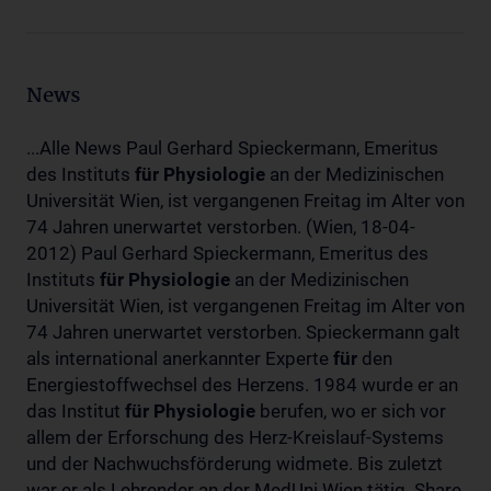
News
...Alle News Paul Gerhard Spieckermann, Emeritus
des Instituts
für
Physiologie
an der Medizinischen
Universität Wien, ist vergangenen Freitag im Alter von
74 Jahren unerwartet verstorben. (Wien, 18-04-
2012) Paul Gerhard Spieckermann, Emeritus des
Instituts
für
Physiologie
an der Medizinischen
Universität Wien, ist vergangenen Freitag im Alter von
74 Jahren unerwartet verstorben. Spieckermann galt
als international anerkannter Experte
für
den
Energiestoffwechsel des Herzens. 1984 wurde er an
das Institut
für
Physiologie
berufen, wo er sich vor
allem der Erforschung des Herz-Kreislauf-Systems
und der Nachwuchsförderung widmete. Bis zuletzt
war er als Lehrender an der MedUni Wien tätig. Share