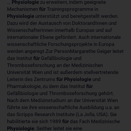
...
Physiologie
zu erweitern, indem geeignete
Mechanismen
für
Trainingsprogramme in
Physiologie
unterstützt und bereitgestellt werden.
Dazu wird der Austausch von DoktorandInnen und
WissenschafterInnen innerhalb Europas und auf
internationaler Ebene gefördert. Auch internationale
wissenschaftliche Forschungsprojekte in Europa
werden angeregt.Zur PersonMargarethe Geiger leitet
das Institut
für
Gefäßbiologie und
Thromboseforschung an der Medizinischen
Universität Wien und ist außerdem stellvertretende
Leiterin des Zentrums
für
Physiologie
und
Pharmakologie, zu dem das Institut
für
Gefäßbiologie und Thromboseforschung gehört.
Nach dem Medizinstudium an der Universität Wien
führte sie ihre wissenschaftliche Ausbildung u.a. an
das Scripps Research Institute (La Jolla, USA). Sie
habilitierte sie sich 1989
für
das Fach Medizinische
Physiologie
. Seither leitet sie eine