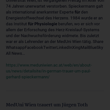
Universität Wien, ist vergangenen Freitag im Alter von
74 Jahren unerwartet verstorben. Spieckermann galt
als international anerkannter Experte
für
den
Energiestoffwechsel des Herzens. 1984 wurde er an
das Institut
für
Physiologie
berufen, wo er sich vor
allem der Erforschung des Herz-Kreislauf-Systems
und der Nachwuchsförderung widmete. Bis zuletzt
war er als Lehrender an der MedUni Wien tätig. Share
WhatsappFacebookTwitterLinkedInXingMailBlueSky
All News...
https://www.meduniwien.ac.at/web/en/about-
us/news/detailsite/in-german-trauer-um-paul-
gerhard-spieckermann/
MedUni Wien trauert um Jürgen Toth