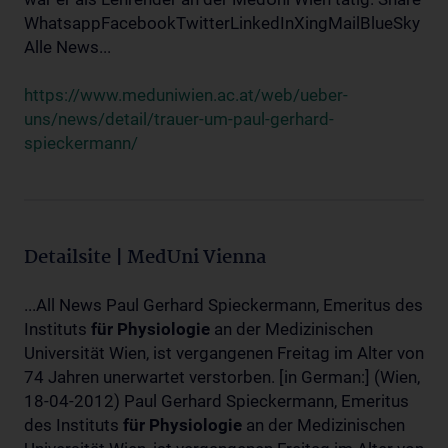
WhatsappFacebookTwitterLinkedInXingMailBlueSky
Alle News...
https://www.meduniwien.ac.at/web/ueber-
uns/news/detail/trauer-um-paul-gerhard-
spieckermann/
Detailsite | MedUni Vienna
...All News Paul Gerhard Spieckermann, Emeritus des
Instituts
für
Physiologie
an der Medizinischen
Universität Wien, ist vergangenen Freitag im Alter von
74 Jahren unerwartet verstorben. [in German:] (Wien,
18-04-2012) Paul Gerhard Spieckermann, Emeritus
des Instituts
für
Physiologie
an der Medizinischen