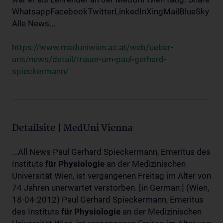
WhatsappFacebookTwitterLinkedInXingMailBlueSky
Alle News...
https://www.meduniwien.ac.at/web/ueber-
uns/news/detail/trauer-um-paul-gerhard-
spieckermann/
Detailsite | MedUni Vienna
...All News Paul Gerhard Spieckermann, Emeritus des
Instituts
für
Physiologie
an der Medizinischen
Universität Wien, ist vergangenen Freitag im Alter von
74 Jahren unerwartet verstorben. [in German:] (Wien,
18-04-2012) Paul Gerhard Spieckermann, Emeritus
des Instituts
für
Physiologie
an der Medizinischen