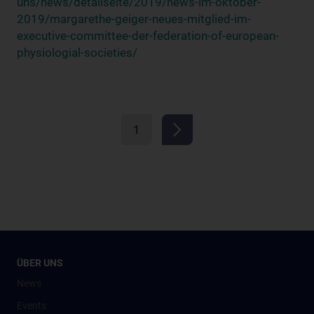
uns/news/detailseite/2019/news-im-oktober-
2019/margarethe-geiger-neues-mitglied-im-
executive-committee-der-federation-of-european-
physiologial-societies/
1
ÜBER UNS
News
Events