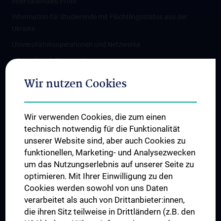
Internationales Profil
Information für Studierende mit Flüchtlingsstatus aus der
Ukraine
Universitätskooperationen und Netzwerke
Internationale Kooperationen
Adjunct Professorships
Wir nutzen Cookies
Student & Staff Exchange
Das KPJ der MedUni Wien
Wir verwenden Cookies, die zum einen
Graduiertentraining
technisch notwendig für die Funktionalität
Dual Career
unserer Website sind, aber auch Cookies zu
funktionellen, Marketing- und Analysezwecken
Trusted Reseach - Research Security - Foreign Interference
um das Nutzungserlebnis auf unserer Seite zu
UNESCO Lehrstuhl für Bioethik
optimieren. Mit Ihrer Einwilligung zu den
MUVI
Cookies werden sowohl von uns Daten
verarbeitet als auch von Drittanbieter:innen,
die ihren Sitz teilweise in Drittländern (z.B. den