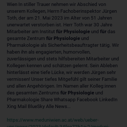
Wien In stiller Trauer nehmen wir Abschied von
unserem Kollegen, Herrn Fachoberinspektor Jürgen
Toth, der am 21. Mai 2023 im Alter von 51 Jahren
unerwartet verstorben ist. Herr Toth war 30 Jahre
Mitarbeiter am Institut
für
Physiologie
und
für
das
gesamte Zentrum
für
Physiologie
und
Pharmakologie als Sicherheitsbeauftragter tätig. Wir
haben ihn als engagierten, humorvollen,
zuverlässigen und stets hilfsbereiten Mitarbeiter und
Kollegen kennen und schätzen gelernt. Sein Ableben
hinterlässt eine tiefe Lücke, wir werden Jürgen sehr
vermissen! Unser tiefes Mitgefühl gilt seiner Familie
und allen Angehörigen. Im Namen aller Kolleg:innen
des gesamten Zentrums
für
Physiologie
und
Pharmakologie Share Whatsapp Facebook LinkedIn
Xing Mail BlueSky Alle News...
https://www.meduniwien.ac.at/web/ueber-
uns/news/2023/default-34fee72b1e-2/meduni-