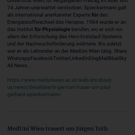
Universität Wien, ist vergangenen Freitag im Alter von
74 Jahren unerwartet verstorben. Spieckermann galt
als international anerkannter Experte
für
den
Energiestoffwechsel des Herzens. 1984 wurde er an
das Institut
für
Physiologie
berufen, wo er sich vor
allem der Erforschung des Herz-Kreislauf-Systems
und der Nachwuchsförderung widmete. Bis zuletzt
war er als Lehrender an der MedUni Wien tätig. Share
WhatsappFacebookTwitterLinkedInXingMailBlueSky
All News...
https://www.meduniwien.ac.at/web/en/about-
us/news/detailsite/in-german-trauer-um-paul-
gerhard-spieckermann/
MedUni Wien trauert um Jürgen Toth