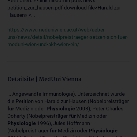
Petitionen: » <link fileadmin pdfs news
petition_zur_hausen.pdf download file>Harald zur
Hausen» <...
https://www.meduniwien.ac.at/web/ueber-
uns/news/detail/nobelpreistraeger-setzen-sich-fuer-
meduni-wien-und-akh-wien-ein/
Detailsite | MedUni Vienna
... Angewandte Immunologie). Unterzeichnet wurde
die Petition von Harald zur Hausen (Nobelpreisträger
für
Medizin oder
Physiologie
2008), Peter Charles
Doherty (Nobelpreisträger
für
Medizin oder
Physiologie
1996), Jules Hoffmann
(Nobelpreisträger
für
Medizin oder
Physiologie