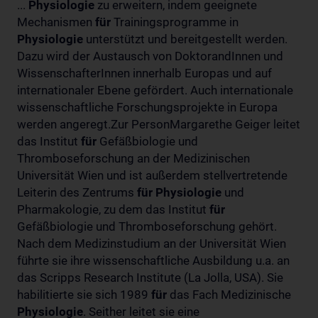
...
Physiologie
zu erweitern, indem geeignete
Mechanismen
für
Trainingsprogramme in
Physiologie
unterstützt und bereitgestellt werden.
Dazu wird der Austausch von DoktorandInnen und
WissenschafterInnen innerhalb Europas und auf
internationaler Ebene gefördert. Auch internationale
wissenschaftliche Forschungsprojekte in Europa
werden angeregt.Zur PersonMargarethe Geiger leitet
das Institut
für
Gefäßbiologie und
Thromboseforschung an der Medizinischen
Universität Wien und ist außerdem stellvertretende
Leiterin des Zentrums
für
Physiologie
und
Pharmakologie, zu dem das Institut
für
Gefäßbiologie und Thromboseforschung gehört.
Nach dem Medizinstudium an der Universität Wien
führte sie ihre wissenschaftliche Ausbildung u.a. an
das Scripps Research Institute (La Jolla, USA). Sie
habilitierte sie sich 1989
für
das Fach Medizinische
Physiologie
. Seither leitet sie eine