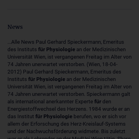
News
...Alle News Paul Gerhard Spieckermann, Emeritus
des Instituts
für
Physiologie
an der Medizinischen
Universität Wien, ist vergangenen Freitag im Alter von
74 Jahren unerwartet verstorben. (Wien, 18-04-
2012) Paul Gerhard Spieckermann, Emeritus des
Instituts
für
Physiologie
an der Medizinischen
Universität Wien, ist vergangenen Freitag im Alter von
74 Jahren unerwartet verstorben. Spieckermann galt
als international anerkannter Experte
für
den
Energiestoffwechsel des Herzens. 1984 wurde er an
das Institut
für
Physiologie
berufen, wo er sich vor
allem der Erforschung des Herz-Kreislauf-Systems
und der Nachwuchsförderung widmete. Bis zuletzt
war er als Lehrender an der MedUni Wien tätig. Share