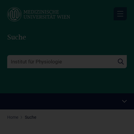
Skip
to
main
content
Suche
Home
Suche