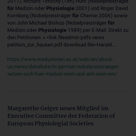
2011), Richard Timothy (Tim) Hunt (Nobelpreisträger
für
Medizin oder
Physiologie
2001) und Roger David
Kornberg (Nobelpreisträger
für
Chemie 2006) sowie
von John Michael Bishop (Nobelpreisträger
für
Medizin oder
Physiologie
1989) per E-Mail. Direkt zu
den Petitionen: » <link fileadmin pdfs news
petition_zur_hausen.pdf download file>Harald...
https://www.meduniwien.ac.at/web/en/about-
us/news/detailsite/in-german-nobelpreistraeger-
setzen-sich-fuer-meduni-wien-und-akh-wien-ein/
Margarethe Geiger neues Mitglied im
Executive Committee der Federation of
European Physiologial Societies