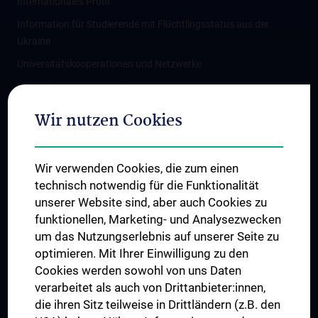
Internationales Profil
Information für Studierende mit Flüchtlingsstatus aus der
Ukraine
Universitätskooperationen und Netzwerke
Internationale Kooperationen
Adjunct Professorships
Wir nutzen Cookies
Student & Staff Exchange
Das KPJ der MedUni Wien
Wir verwenden Cookies, die zum einen
Graduiertentraining
technisch notwendig für die Funktionalität
Dual Career
unserer Website sind, aber auch Cookies zu
funktionellen, Marketing- und Analysezwecken
Trusted Reseach - Research Security - Foreign Interference
um das Nutzungserlebnis auf unserer Seite zu
UNESCO Lehrstuhl für Bioethik
optimieren. Mit Ihrer Einwilligung zu den
MUVI
Cookies werden sowohl von uns Daten
verarbeitet als auch von Drittanbieter:innen,
die ihren Sitz teilweise in Drittländern (z.B. den