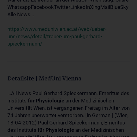
WhatsappFacebookTwitterLinkedInXingMailBlueSky
Alle News...
https://www.meduniwien.ac.at/web/ueber-
uns/news/detail/trauer-um-paul-gerhard-
spieckermann/
Detailsite | MedUni Vienna
...All News Paul Gerhard Spieckermann, Emeritus des
Instituts
für
Physiologie
an der Medizinischen
Universität Wien, ist vergangenen Freitag im Alter von
74 Jahren unerwartet verstorben. [in German:] (Wien,
18-04-2012) Paul Gerhard Spieckermann, Emeritus
des Instituts
für
Physiologie
an der Medizinischen