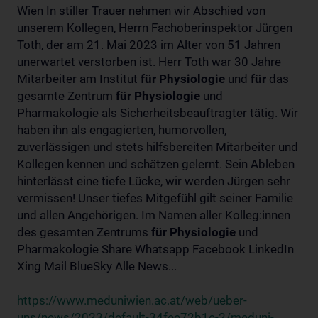
Wien In stiller Trauer nehmen wir Abschied von
unserem Kollegen, Herrn Fachoberinspektor Jürgen
Toth, der am 21. Mai 2023 im Alter von 51 Jahren
unerwartet verstorben ist. Herr Toth war 30 Jahre
Mitarbeiter am Institut
für
Physiologie
und
für
das
gesamte Zentrum
für
Physiologie
und
Pharmakologie als Sicherheitsbeauftragter tätig. Wir
haben ihn als engagierten, humorvollen,
zuverlässigen und stets hilfsbereiten Mitarbeiter und
Kollegen kennen und schätzen gelernt. Sein Ableben
hinterlässt eine tiefe Lücke, wir werden Jürgen sehr
vermissen! Unser tiefes Mitgefühl gilt seiner Familie
und allen Angehörigen. Im Namen aller Kolleg:innen
des gesamten Zentrums
für
Physiologie
und
Pharmakologie Share Whatsapp Facebook LinkedIn
Xing Mail BlueSky Alle News...
https://www.meduniwien.ac.at/web/ueber-
uns/news/2023/default-34fee72b1e-2/meduni-