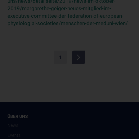
uns/news/detailseite/2019/news-im-oktober-
2019/margarethe-geiger-neues-mitglied-im-
executive-committee-der-federation-of-european-
physiologial-societies/menschen-der-meduni-wien/
1
ÜBER UNS
News
Events