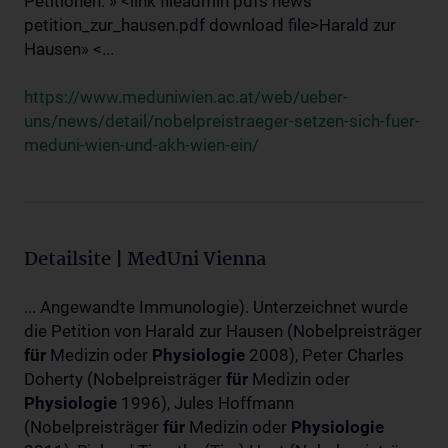
Petitionen: » <link fileadmin pdfs news
petition_zur_hausen.pdf download file>Harald zur
Hausen» <...
https://www.meduniwien.ac.at/web/ueber-
uns/news/detail/nobelpreistraeger-setzen-sich-fuer-
meduni-wien-und-akh-wien-ein/
Detailsite | MedUni Vienna
... Angewandte Immunologie). Unterzeichnet wurde
die Petition von Harald zur Hausen (Nobelpreisträger
für
Medizin oder
Physiologie
2008), Peter Charles
Doherty (Nobelpreisträger
für
Medizin oder
Physiologie
1996), Jules Hoffmann
(Nobelpreisträger
für
Medizin oder
Physiologie