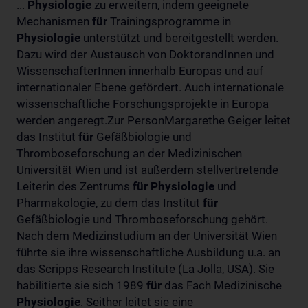
...
Physiologie
zu erweitern, indem geeignete
Mechanismen
für
Trainingsprogramme in
Physiologie
unterstützt und bereitgestellt werden.
Dazu wird der Austausch von DoktorandInnen und
WissenschafterInnen innerhalb Europas und auf
internationaler Ebene gefördert. Auch internationale
wissenschaftliche Forschungsprojekte in Europa
werden angeregt.Zur PersonMargarethe Geiger leitet
das Institut
für
Gefäßbiologie und
Thromboseforschung an der Medizinischen
Universität Wien und ist außerdem stellvertretende
Leiterin des Zentrums
für
Physiologie
und
Pharmakologie, zu dem das Institut
für
Gefäßbiologie und Thromboseforschung gehört.
Nach dem Medizinstudium an der Universität Wien
führte sie ihre wissenschaftliche Ausbildung u.a. an
das Scripps Research Institute (La Jolla, USA). Sie
habilitierte sie sich 1989
für
das Fach Medizinische
Physiologie
. Seither leitet sie eine