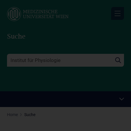
Skip
to
main
content
Suche
Home
Suche