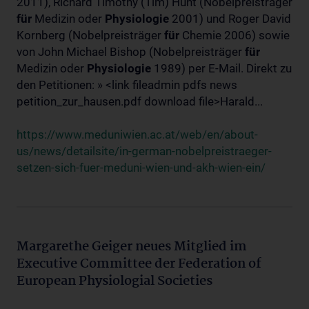
2011), Richard Timothy (Tim) Hunt (Nobelpreisträger
für
Medizin oder
Physiologie
2001) und Roger David
Kornberg (Nobelpreisträger
für
Chemie 2006) sowie
von John Michael Bishop (Nobelpreisträger
für
Medizin oder
Physiologie
1989) per E-Mail. Direkt zu
den Petitionen: » <link fileadmin pdfs news
petition_zur_hausen.pdf download file>Harald...
https://www.meduniwien.ac.at/web/en/about-
us/news/detailsite/in-german-nobelpreistraeger-
setzen-sich-fuer-meduni-wien-und-akh-wien-ein/
Margarethe Geiger neues Mitglied im
Executive Committee der Federation of
European Physiologial Societies