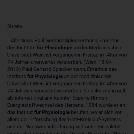
News
...Alle News Paul Gerhard Spieckermann, Emeritus
des Instituts
für
Physiologie
an der Medizinischen
Universität Wien, ist vergangenen Freitag im Alter von
74 Jahren unerwartet verstorben. (Wien, 18-04-
2012) Paul Gerhard Spieckermann, Emeritus des
Instituts
für
Physiologie
an der Medizinischen
Universität Wien, ist vergangenen Freitag im Alter von
74 Jahren unerwartet verstorben. Spieckermann galt
als international anerkannter Experte
für
den
Energiestoffwechsel des Herzens. 1984 wurde er an
das Institut
für
Physiologie
berufen, wo er sich vor
allem der Erforschung des Herz-Kreislauf-Systems
und der Nachwuchsförderung widmete. Bis zuletzt
war er als Lehrender an der MedUni Wien tätig. Share