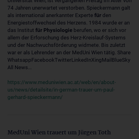
Universität Wien, ist vergangenen Freitag im Alter von
74 Jahren unerwartet verstorben. Spieckermann galt
als international anerkannter Experte
für
den
Energiestoffwechsel des Herzens. 1984 wurde er an
das Institut
für
Physiologie
berufen, wo er sich vor
allem der Erforschung des Herz-Kreislauf-Systems
und der Nachwuchsförderung widmete. Bis zuletzt
war er als Lehrender an der MedUni Wien tätig. Share
WhatsappFacebookTwitterLinkedInXingMailBlueSky
All News...
https://www.meduniwien.ac.at/web/en/about-
us/news/detailsite/in-german-trauer-um-paul-
gerhard-spieckermann/
MedUni Wien trauert um Jürgen Toth