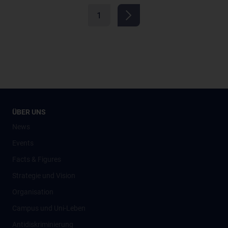
1
ÜBER UNS
News
Events
Facts & Figures
Strategie und Vision
Organisation
Campus und Uni-Leben
Antidiskriminierung