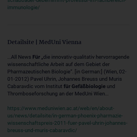
schabbauer-uebernimmt-professur-im-fachbereich-
immunologie/
Detailsite | MedUni Vienna
...All News
Für
„die innovativ-qualitativ hervorragende
wissenschaftliche Arbeit auf dem Gebiet der
Pharmazeutischen Biologie“. [in German:] (Wien, 02-
01-2012) Pavel Uhrin, Johannes Breuss und Muris
Cabaravdic vom Institut
für
Gefäßbiologie
und
Thromboseforschung an der MedUni Wien...
https://www.meduniwien.ac.at/web/en/about-
us/news/detailsite/in-german-phoenix-pharmazie-
wissenschaftspreis-2011-fuer-pavel-uhrin-johannes-
breuss-und-muris-cabaravdic/