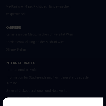
MedUni Wien-Tipp: Richtiges Händewaschen
#expertcheck
KARRIERE
Karriere an der Medizinischen Universität Wien
Karriereentwicklung an der MedUni Wien
Offene Stellen
INTERNATIONALES
Internationales Profil
Information für Studierende mit Flüchtlingsstatus aus der
Ukraine
Universitätskooperationen und Netzwerke
Internationale Kooperationen
Adjunct Professorships