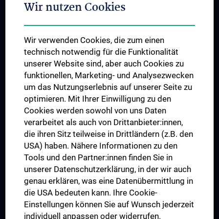
Wir nutzen Cookies
Student & Staff Exchange
Das KPJ der MedUni Wien
Wir verwenden Cookies, die zum einen
Graduiertentraining
technisch notwendig für die Funktionalität
Dual Career
unserer Website sind, aber auch Cookies zu
funktionellen, Marketing- und Analysezwecken
Trusted Reseach - Research Security - Foreign Interference
um das Nutzungserlebnis auf unserer Seite zu
UNESCO Lehrstuhl für Bioethik
optimieren. Mit Ihrer Einwilligung zu den
MUVI
Cookies werden sowohl von uns Daten
verarbeitet als auch von Drittanbieter:innen,
die ihren Sitz teilweise in Drittländern (z.B. den
USA) haben. Nähere Informationen zu den
Folgen Sie uns auf
Tools und den Partner:innen finden Sie in
unserer Datenschutzerklärung, in der wir auch
genau erklären, was eine Datenübermittlung in
die USA bedeuten kann. Ihre Cookie-
Einstellungen können Sie auf Wunsch jederzeit
individuell anpassen oder widerrufen.
PRESSE