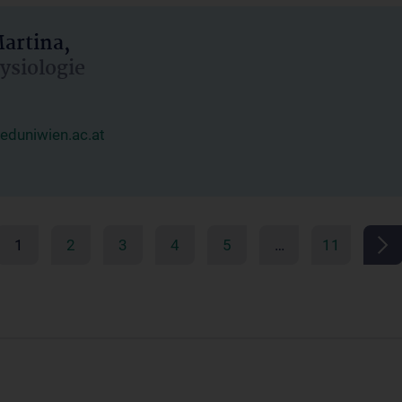
artina,
hysiologie
duniwien.ac.at
1
2
3
4
5
…
11