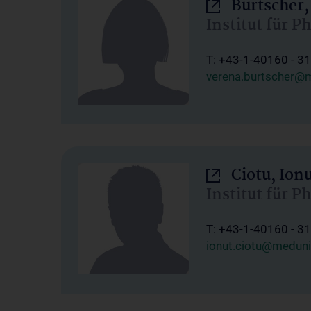
Burtscher,
Institut für P
T: +43-1-40160 - 3
verena.burtscher@m
Ciotu, Ion
Institut für P
T: +43-1-40160 - 3
ionut.ciotu@meduni