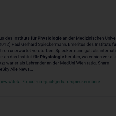
us des Instituts
für
Physiologie
an der Medizinischen Univer
-2012) Paul Gerhard Spieckermann, Emeritus des Instituts
fü
ahren unerwartet verstorben. Spieckermann galt als interna
r an das Institut
für
Physiologie
berufen, wo er sich vor a
t war er als Lehrender an der MedUni Wien tätig. Share
Sky Alle News...
news/detail/trauer-um-paul-gerhard-spieckermann/