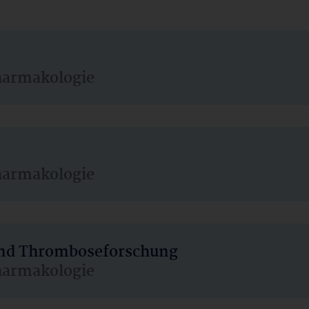
harmakologie
harmakologie
 und Thromboseforschung
harmakologie