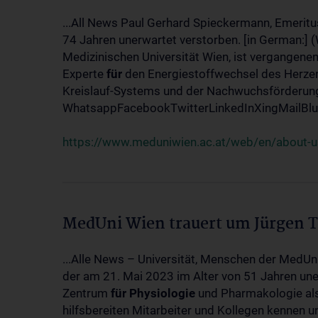
...All News Paul Gerhard Spieckermann, Emeritu
74 Jahren unerwartet verstorben. [in German:] 
Medizinischen Universität Wien, ist vergangenen
Experte
für
den Energiestoffwechsel des Herzen
Kreislauf-Systems und der Nachwuchsförderung w
WhatsappFacebookTwitterLinkedInXingMailBlue
https://www.meduniwien.ac.at/web/en/about-us
MedUni Wien trauert um Jürgen 
...Alle News – Universität, Menschen der MedUn
der am 21. Mai 2023 im Alter von 51 Jahren uner
Zentrum
für
Physiologie
und Pharmakologie als 
hilfsbereiten Mitarbeiter und Kollegen kennen u