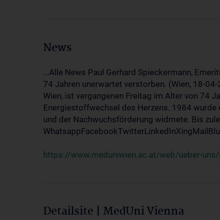
News
...Alle News Paul Gerhard Spieckermann, Emerit
74 Jahren unerwartet verstorben. (Wien, 18-04
Wien, ist vergangenen Freitag im Alter von 74 J
Energiestoffwechsel des Herzens. 1984 wurde e
und der Nachwuchsförderung widmete. Bis zuletz
WhatsappFacebookTwitterLinkedInXingMailBlue
https://www.meduniwien.ac.at/web/ueber-uns/
Detailsite | MedUni Vienna