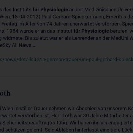
s des Instituts
für
Physiologie
an der Medizinischen Univers
(Wien, 18-04-2012) Paul Gerhard Spieckermann, Emeritus de
 Freitag im Alter von 74 Jahren unerwartet verstorben. Spie
s. 1984 wurde er an das Institut
für
Physiologie
berufen, w
idmete. Bis zuletzt war er als Lehrender an der MedUni Wi
Sky All News...
/news/detailsite/in-german-trauer-um-paul-gerhard-spie
Toth
i Wien In stiller Trauer nehmen wir Abschied von unserem K
wartet verstorben ist. Herr Toth war 30 Jahre Mitarbeiter a
Sicherheitsbeauftragter tätig. Wir haben ihn als engagierte
nd schätzen gelernt. Sein Ableben hinterlässt eine tiefe Lüc