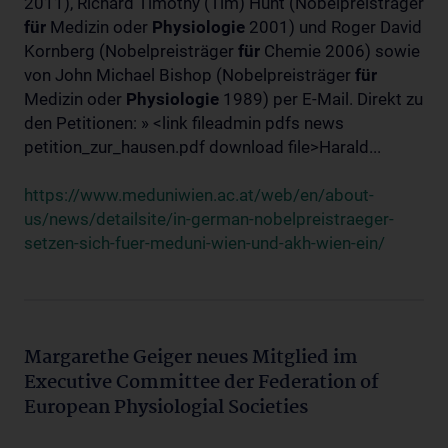
2011), Richard Timothy (Tim) Hunt (Nobelpreisträger
für
Medizin oder
Physiologie
2001) und Roger David
Kornberg (Nobelpreisträger
für
Chemie 2006) sowie
von John Michael Bishop (Nobelpreisträger
für
Medizin oder
Physiologie
1989) per E-Mail. Direkt zu
den Petitionen: » <link fileadmin pdfs news
petition_zur_hausen.pdf download file>Harald...
https://www.meduniwien.ac.at/web/en/about-
us/news/detailsite/in-german-nobelpreistraeger-
setzen-sich-fuer-meduni-wien-und-akh-wien-ein/
Margarethe Geiger neues Mitglied im
Executive Committee der Federation of
European Physiologial Societies