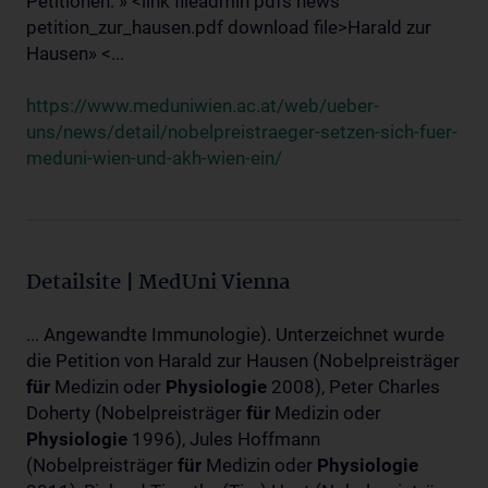
Petitionen: » <link fileadmin pdfs news
petition_zur_hausen.pdf download file>Harald zur
Hausen» <...
https://www.meduniwien.ac.at/web/ueber-
uns/news/detail/nobelpreistraeger-setzen-sich-fuer-
meduni-wien-und-akh-wien-ein/
Detailsite | MedUni Vienna
... Angewandte Immunologie). Unterzeichnet wurde
die Petition von Harald zur Hausen (Nobelpreisträger
für
Medizin oder
Physiologie
2008), Peter Charles
Doherty (Nobelpreisträger
für
Medizin oder
Physiologie
1996), Jules Hoffmann
(Nobelpreisträger
für
Medizin oder
Physiologie