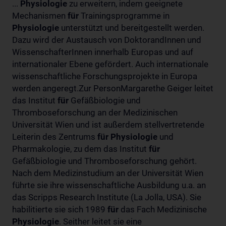
...
Physiologie
zu erweitern, indem geeignete
Mechanismen
für
Trainingsprogramme in
Physiologie
unterstützt und bereitgestellt werden.
Dazu wird der Austausch von DoktorandInnen und
WissenschafterInnen innerhalb Europas und auf
internationaler Ebene gefördert. Auch internationale
wissenschaftliche Forschungsprojekte in Europa
werden angeregt.Zur PersonMargarethe Geiger leitet
das Institut
für
Gefäßbiologie und
Thromboseforschung an der Medizinischen
Universität Wien und ist außerdem stellvertretende
Leiterin des Zentrums
für
Physiologie
und
Pharmakologie, zu dem das Institut
für
Gefäßbiologie und Thromboseforschung gehört.
Nach dem Medizinstudium an der Universität Wien
führte sie ihre wissenschaftliche Ausbildung u.a. an
das Scripps Research Institute (La Jolla, USA). Sie
habilitierte sie sich 1989
für
das Fach Medizinische
Physiologie
. Seither leitet sie eine