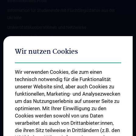
Internationales Profil
Information für Studierende mit Flüchtlingsstatus aus der
Ukraine
Universitätskooperationen und Netzwerke
Internationale Kooperationen
Adjunct Professorships
Wir nutzen Cookies
Student & Staff Exchange
Das KPJ der MedUni Wien
Wir verwenden Cookies, die zum einen
Graduiertentraining
technisch notwendig für die Funktionalität
Dual Career
unserer Website sind, aber auch Cookies zu
funktionellen, Marketing- und Analysezwecken
Trusted Reseach - Research Security - Foreign Interference
um das Nutzungserlebnis auf unserer Seite zu
UNESCO Lehrstuhl für Bioethik
optimieren. Mit Ihrer Einwilligung zu den
MUVI
Cookies werden sowohl von uns Daten
verarbeitet als auch von Drittanbieter:innen,
die ihren Sitz teilweise in Drittländern (z.B. den