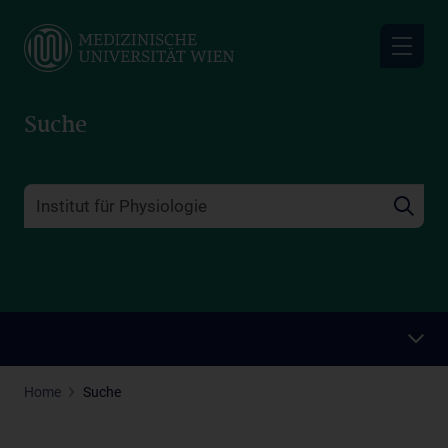
Skip
to
main
content
Suche
Home
Suche