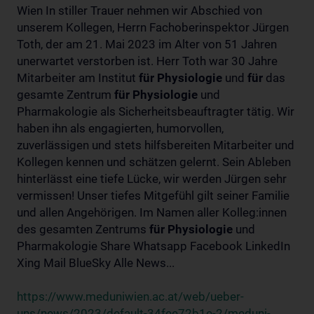
Wien In stiller Trauer nehmen wir Abschied von
unserem Kollegen, Herrn Fachoberinspektor Jürgen
Toth, der am 21. Mai 2023 im Alter von 51 Jahren
unerwartet verstorben ist. Herr Toth war 30 Jahre
Mitarbeiter am Institut
für
Physiologie
und
für
das
gesamte Zentrum
für
Physiologie
und
Pharmakologie als Sicherheitsbeauftragter tätig. Wir
haben ihn als engagierten, humorvollen,
zuverlässigen und stets hilfsbereiten Mitarbeiter und
Kollegen kennen und schätzen gelernt. Sein Ableben
hinterlässt eine tiefe Lücke, wir werden Jürgen sehr
vermissen! Unser tiefes Mitgefühl gilt seiner Familie
und allen Angehörigen. Im Namen aller Kolleg:innen
des gesamten Zentrums
für
Physiologie
und
Pharmakologie Share Whatsapp Facebook LinkedIn
Xing Mail BlueSky Alle News...
https://www.meduniwien.ac.at/web/ueber-
uns/news/2023/default-34fee72b1e-2/meduni-