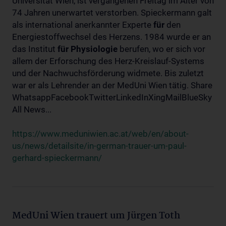
Universität Wien, ist vergangenen Freitag im Alter von
74 Jahren unerwartet verstorben. Spieckermann galt
als international anerkannter Experte
für
den
Energiestoffwechsel des Herzens. 1984 wurde er an
das Institut
für
Physiologie
berufen, wo er sich vor
allem der Erforschung des Herz-Kreislauf-Systems
und der Nachwuchsförderung widmete. Bis zuletzt
war er als Lehrender an der MedUni Wien tätig. Share
WhatsappFacebookTwitterLinkedInXingMailBlueSky
All News...
https://www.meduniwien.ac.at/web/en/about-
us/news/detailsite/in-german-trauer-um-paul-
gerhard-spieckermann/
MedUni Wien trauert um Jürgen Toth