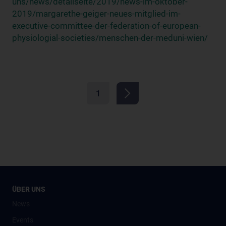
uns/news/detailseite/2019/news-im-oktober-
2019/margarethe-geiger-neues-mitglied-im-
executive-committee-der-federation-of-european-
physiologial-societies/menschen-der-meduni-wien/
1
ÜBER UNS
News
Events