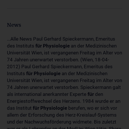
News
...Alle News Paul Gerhard Spieckermann, Emeritus
des Instituts
für
Physiologie
an der Medizinischen
Universität Wien, ist vergangenen Freitag im Alter von
74 Jahren unerwartet verstorben. (Wien, 18-04-
2012) Paul Gerhard Spieckermann, Emeritus des
Instituts
für
Physiologie
an der Medizinischen
Universität Wien, ist vergangenen Freitag im Alter von
74 Jahren unerwartet verstorben. Spieckermann galt
als international anerkannter Experte
für
den
Energiestoffwechsel des Herzens. 1984 wurde er an
das Institut
für
Physiologie
berufen, wo er sich vor
allem der Erforschung des Herz-Kreislauf-Systems
und der Nachwuchsförderung widmete. Bis zuletzt
war er als Lehrender an der MedUni Wien tätig. Share