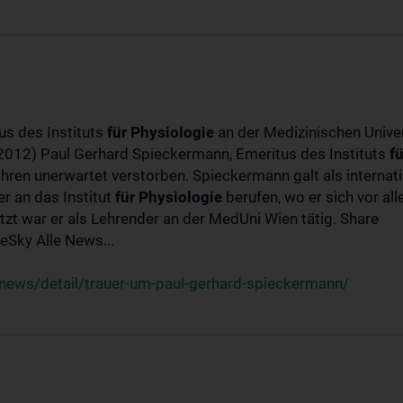
us des Instituts
für
Physiologie
an der Medizinischen Univer
-2012) Paul Gerhard Spieckermann, Emeritus des Instituts
fü
ahren unerwartet verstorben. Spieckermann galt als interna
r an das Institut
für
Physiologie
berufen, wo er sich vor a
t war er als Lehrender an der MedUni Wien tätig. Share
Sky Alle News...
news/detail/trauer-um-paul-gerhard-spieckermann/