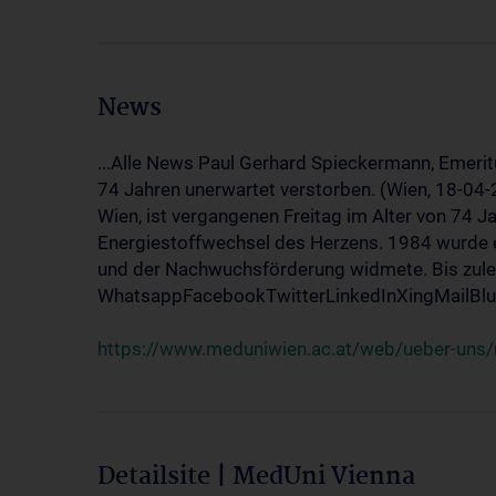
News
...Alle News Paul Gerhard Spieckermann, Emerit
74 Jahren unerwartet verstorben. (Wien, 18-04
Wien, ist vergangenen Freitag im Alter von 74 J
Energiestoffwechsel des Herzens. 1984 wurde e
und der Nachwuchsförderung widmete. Bis zuletz
WhatsappFacebookTwitterLinkedInXingMailBlue
https://www.meduniwien.ac.at/web/ueber-uns/
Detailsite | MedUni Vienna