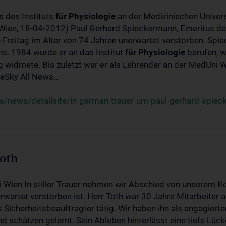
s des Instituts
für
Physiologie
an der Medizinischen Univers
(Wien, 18-04-2012) Paul Gerhard Spieckermann, Emeritus de
 Freitag im Alter von 74 Jahren unerwartet verstorben. Spie
s. 1984 wurde er an das Institut
für
Physiologie
berufen, w
idmete. Bis zuletzt war er als Lehrender an der MedUni Wi
Sky All News...
/news/detailsite/in-german-trauer-um-paul-gerhard-spie
Toth
i Wien In stiller Trauer nehmen wir Abschied von unserem K
wartet verstorben ist. Herr Toth war 30 Jahre Mitarbeiter a
Sicherheitsbeauftragter tätig. Wir haben ihn als engagierte
nd schätzen gelernt. Sein Ableben hinterlässt eine tiefe Lüc