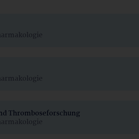
harmakologie
harmakologie
 und Thromboseforschung
harmakologie