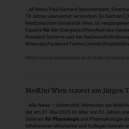
...All News Paul Gerhard Spieckermann, Emeritu
74 Jahren unerwartet verstorben. [in German:] 
Medizinischen Universität Wien, ist vergangenen
Experte
für
den Energiestoffwechsel des Herzen
Kreislauf-Systems und der Nachwuchsförderung w
WhatsappFacebookTwitterLinkedInXingMailBlue
https://www.meduniwien.ac.at/web/en/about-us
MedUni Wien trauert um Jürgen 
...Alle News – Universität, Menschen der MedUn
der am 21. Mai 2023 im Alter von 51 Jahren uner
Zentrum
für
Physiologie
und Pharmakologie als 
hilfsbereiten Mitarbeiter und Kollegen kennen u