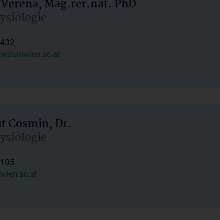
 Verena, Mag.rer.nat. PhD
hysiologie
1432
eduniwien.ac.at
ut Cosmin, Dr.
hysiologie
1105
wien.ac.at