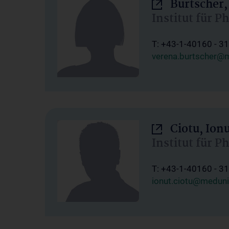
Burtscher,
Institut für P
T: +43-1-40160 - 3
verena.burtscher@m
Ciotu, Ion
Institut für P
T: +43-1-40160 - 3
ionut.ciotu@meduni