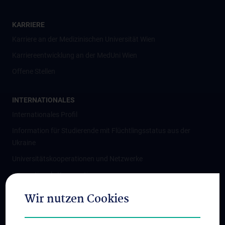
KARRIERE
Karriere an der Medizinischen Universität Wien
Karriereentwicklung an der MedUni Wien
Offene Stellen
INTERNATIONALES
Internationales Profil
Information für Studierende mit Flüchtlingsstatus aus der
Ukraine
Universitätskooperationen und Netzwerke
Internationale Kooperationen
Adjunct Professorships
Wir nutzen Cookies
Student & Staff Exchange
Das KPJ der MedUni Wien