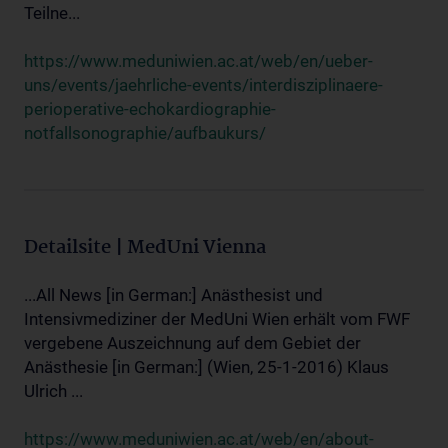
Teilne...
https://www.meduniwien.ac.at/web/en/ueber-
uns/events/jaehrliche-events/interdisziplinaere-
perioperative-echokardiographie-
notfallsonographie/aufbaukurs/
Detailsite | MedUni Vienna
...All News [in German:] Anästhesist und
Intensivmediziner der MedUni Wien erhält vom FWF
vergebene Auszeichnung auf dem Gebiet der
Anästhesie [in German:] (Wien, 25-1-2016) Klaus
Ulrich ...
https://www.meduniwien.ac.at/web/en/about-