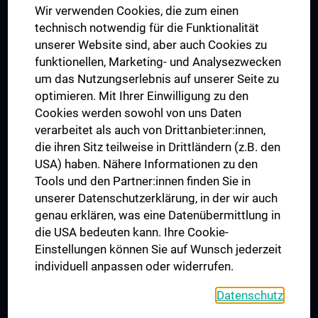
Wir verwenden Cookies, die zum einen
Graduiertentraining
technisch notwendig für die Funktionalität
Dual Career
unserer Website sind, aber auch Cookies zu
funktionellen, Marketing- und Analysezwecken
Trusted Reseach - Research Security - Foreign Interference
um das Nutzungserlebnis auf unserer Seite zu
UNESCO Lehrstuhl für Bioethik
optimieren. Mit Ihrer Einwilligung zu den
MUVI
Cookies werden sowohl von uns Daten
verarbeitet als auch von Drittanbieter:innen,
die ihren Sitz teilweise in Drittländern (z.B. den
USA) haben. Nähere Informationen zu den
Folgen Sie uns auf
Tools und den Partner:innen finden Sie in
unserer Datenschutzerklärung, in der wir auch
genau erklären, was eine Datenübermittlung in
die USA bedeuten kann. Ihre Cookie-
Einstellungen können Sie auf Wunsch jederzeit
individuell anpassen oder widerrufen.
PRESSE
JOBS
Datenschutz
MEDUNI SHOP