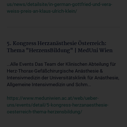
us/news/detailsite/in-german-gottfried-und-vera-
weiss-preis-an-klaus-ulrich-klein/
5. Kongress Herzanästhesie Österreich:
Thema "HerzensBildung" | MedUni Wien
...Alle Events Das Team der Klinischen Abteilung für
Herz-Thorax-Gefäßchirurgische Anästhesie &
Intensivmedizin der Universitätsklinik für Anästhesie,
Allgemeine Intensivmedizin und Schm...
https://www.meduniwien.ac.at/web/ueber-
uns/events/detail/5-kongress-herzanaesthesie-
oesterreich-thema-herzensbildung/