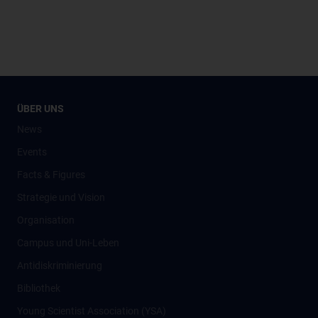
ÜBER UNS
News
Events
Facts & Figures
Strategie und Vision
Organisation
Campus und Uni-Leben
Antidiskriminierung
Bibliothek
Young Scientist Association (YSA)