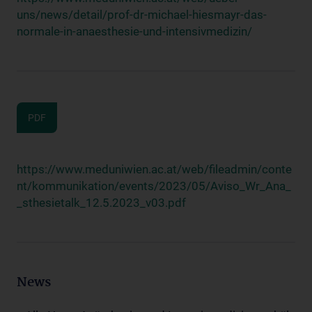
uns/news/detail/prof-dr-michael-hiesmayr-das-
normale-in-anaesthesie-und-intensivmedizin/
PDF
https://www.meduniwien.ac.at/web/fileadmin/conte
nt/kommunikation/events/2023/05/Aviso_Wr_Ana_
_sthesietalk_12.5.2023_v03.pdf
News