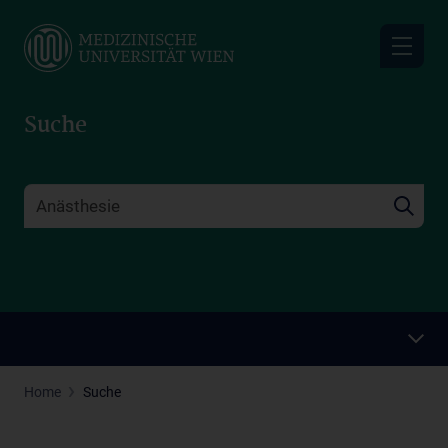
Skip
to
main
content
Suche
Home
Suche