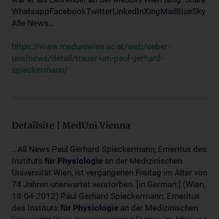
WhatsappFacebookTwitterLinkedInXingMailBlueSky
Alle News...
https://www.meduniwien.ac.at/web/ueber-
uns/news/detail/trauer-um-paul-gerhard-
spieckermann/
Detailsite | MedUni Vienna
...All News Paul Gerhard Spieckermann, Emeritus des
Instituts
für
Physiologie
an der Medizinischen
Universität Wien, ist vergangenen Freitag im Alter von
74 Jahren unerwartet verstorben. [in German:] (Wien,
18-04-2012) Paul Gerhard Spieckermann, Emeritus
des Instituts
für
Physiologie
an der Medizinischen