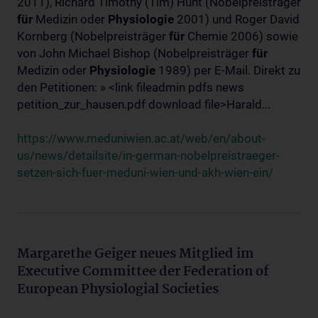
2011), Richard Timothy (Tim) Hunt (Nobelpreisträger
für
Medizin oder
Physiologie
2001) und Roger David
Kornberg (Nobelpreisträger
für
Chemie 2006) sowie
von John Michael Bishop (Nobelpreisträger
für
Medizin oder
Physiologie
1989) per E-Mail. Direkt zu
den Petitionen: » <link fileadmin pdfs news
petition_zur_hausen.pdf download file>Harald...
https://www.meduniwien.ac.at/web/en/about-
us/news/detailsite/in-german-nobelpreistraeger-
setzen-sich-fuer-meduni-wien-und-akh-wien-ein/
Margarethe Geiger neues Mitglied im
Executive Committee der Federation of
European Physiologial Societies