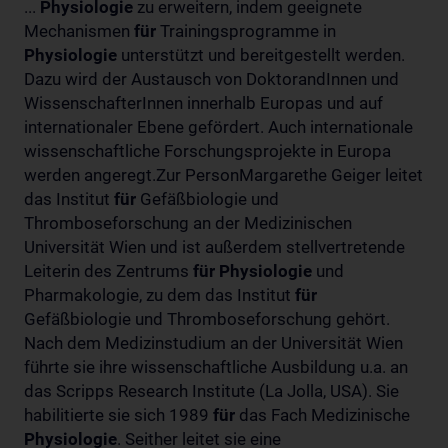
...
Physiologie
zu erweitern, indem geeignete
Mechanismen
für
Trainingsprogramme in
Physiologie
unterstützt und bereitgestellt werden.
Dazu wird der Austausch von DoktorandInnen und
WissenschafterInnen innerhalb Europas und auf
internationaler Ebene gefördert. Auch internationale
wissenschaftliche Forschungsprojekte in Europa
werden angeregt.Zur PersonMargarethe Geiger leitet
das Institut
für
Gefäßbiologie und
Thromboseforschung an der Medizinischen
Universität Wien und ist außerdem stellvertretende
Leiterin des Zentrums
für
Physiologie
und
Pharmakologie, zu dem das Institut
für
Gefäßbiologie und Thromboseforschung gehört.
Nach dem Medizinstudium an der Universität Wien
führte sie ihre wissenschaftliche Ausbildung u.a. an
das Scripps Research Institute (La Jolla, USA). Sie
habilitierte sie sich 1989
für
das Fach Medizinische
Physiologie
. Seither leitet sie eine