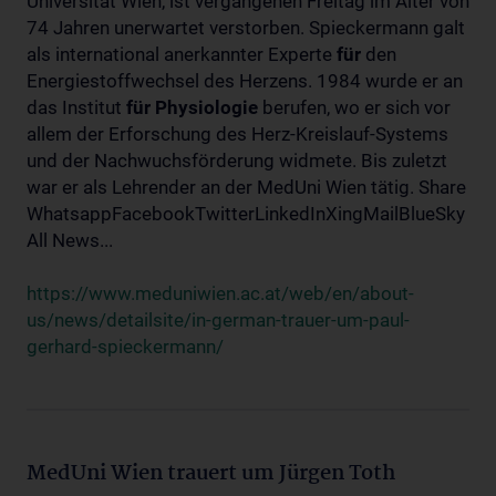
Universität Wien, ist vergangenen Freitag im Alter von
74 Jahren unerwartet verstorben. Spieckermann galt
als international anerkannter Experte
für
den
Energiestoffwechsel des Herzens. 1984 wurde er an
das Institut
für
Physiologie
berufen, wo er sich vor
allem der Erforschung des Herz-Kreislauf-Systems
und der Nachwuchsförderung widmete. Bis zuletzt
war er als Lehrender an der MedUni Wien tätig. Share
WhatsappFacebookTwitterLinkedInXingMailBlueSky
All News...
https://www.meduniwien.ac.at/web/en/about-
us/news/detailsite/in-german-trauer-um-paul-
gerhard-spieckermann/
MedUni Wien trauert um Jürgen Toth