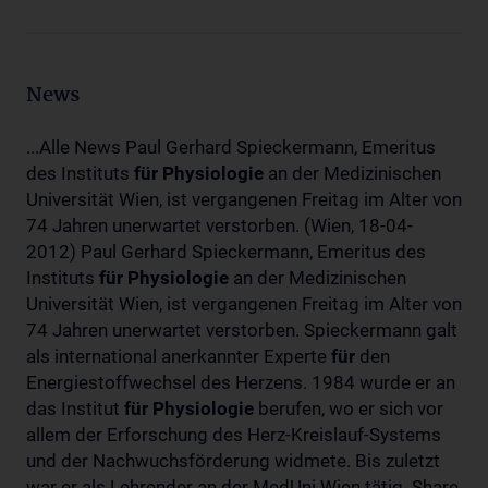
News
...Alle News Paul Gerhard Spieckermann, Emeritus
des Instituts
für
Physiologie
an der Medizinischen
Universität Wien, ist vergangenen Freitag im Alter von
74 Jahren unerwartet verstorben. (Wien, 18-04-
2012) Paul Gerhard Spieckermann, Emeritus des
Instituts
für
Physiologie
an der Medizinischen
Universität Wien, ist vergangenen Freitag im Alter von
74 Jahren unerwartet verstorben. Spieckermann galt
als international anerkannter Experte
für
den
Energiestoffwechsel des Herzens. 1984 wurde er an
das Institut
für
Physiologie
berufen, wo er sich vor
allem der Erforschung des Herz-Kreislauf-Systems
und der Nachwuchsförderung widmete. Bis zuletzt
war er als Lehrender an der MedUni Wien tätig. Share