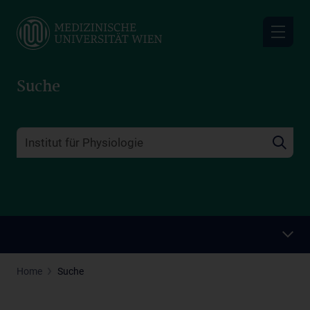
Skip
to
main
content
Suche
Home
Suche