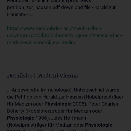
Petitionen: » <link fileadmin pdfs news
petition_zur_hausen.pdf download file>Harald zur
Hausen» <...
https://www.meduniwien.ac.at/web/ueber-
uns/news/detail/nobelpreistraeger-setzen-sich-fuer-
meduni-wien-und-akh-wien-ein/
Detailsite | MedUni Vienna
... Angewandte Immunologie). Unterzeichnet wurde
die Petition von Harald zur Hausen (Nobelpreisträger
für
Medizin oder
Physiologie
2008), Peter Charles
Doherty (Nobelpreisträger
für
Medizin oder
Physiologie
1996), Jules Hoffmann
(Nobelpreisträger
für
Medizin oder
Physiologie