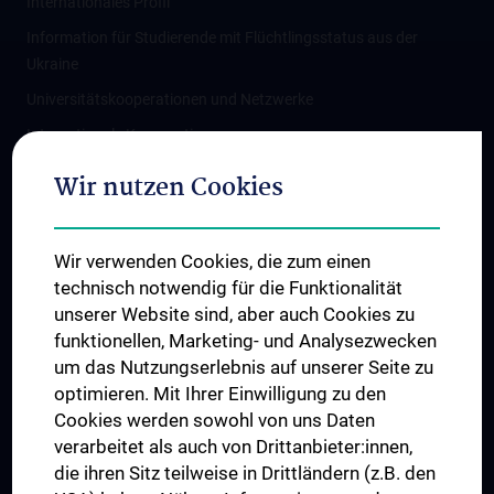
Internationales Profil
Information für Studierende mit Flüchtlingsstatus aus der
Ukraine
Universitätskooperationen und Netzwerke
Internationale Kooperationen
Adjunct Professorships
Wir nutzen Cookies
Student & Staff Exchange
Das KPJ der MedUni Wien
Wir verwenden Cookies, die zum einen
Graduiertentraining
technisch notwendig für die Funktionalität
Dual Career
unserer Website sind, aber auch Cookies zu
funktionellen, Marketing- und Analysezwecken
Trusted Reseach - Research Security - Foreign Interference
um das Nutzungserlebnis auf unserer Seite zu
UNESCO Lehrstuhl für Bioethik
optimieren. Mit Ihrer Einwilligung zu den
MUVI
Cookies werden sowohl von uns Daten
verarbeitet als auch von Drittanbieter:innen,
die ihren Sitz teilweise in Drittländern (z.B. den