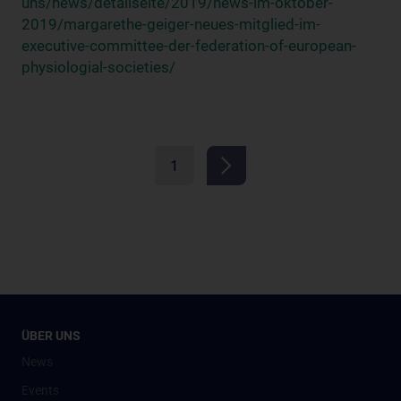
uns/news/detailseite/2019/news-im-oktober-
2019/margarethe-geiger-neues-mitglied-im-
executive-committee-der-federation-of-european-
physiologial-societies/
1
ÜBER UNS
News
Events