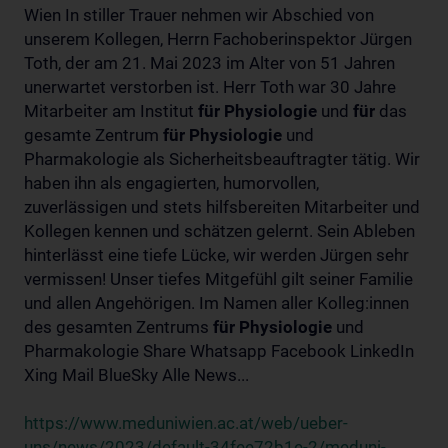
Wien In stiller Trauer nehmen wir Abschied von
unserem Kollegen, Herrn Fachoberinspektor Jürgen
Toth, der am 21. Mai 2023 im Alter von 51 Jahren
unerwartet verstorben ist. Herr Toth war 30 Jahre
Mitarbeiter am Institut
für
Physiologie
und
für
das
gesamte Zentrum
für
Physiologie
und
Pharmakologie als Sicherheitsbeauftragter tätig. Wir
haben ihn als engagierten, humorvollen,
zuverlässigen und stets hilfsbereiten Mitarbeiter und
Kollegen kennen und schätzen gelernt. Sein Ableben
hinterlässt eine tiefe Lücke, wir werden Jürgen sehr
vermissen! Unser tiefes Mitgefühl gilt seiner Familie
und allen Angehörigen. Im Namen aller Kolleg:innen
des gesamten Zentrums
für
Physiologie
und
Pharmakologie Share Whatsapp Facebook LinkedIn
Xing Mail BlueSky Alle News...
https://www.meduniwien.ac.at/web/ueber-
uns/news/2023/default-34fee72b1e-2/meduni-