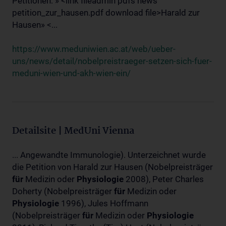
Petitionen: » <link fileadmin pdfs news
petition_zur_hausen.pdf download file>Harald zur
Hausen» <...
https://www.meduniwien.ac.at/web/ueber-
uns/news/detail/nobelpreistraeger-setzen-sich-fuer-
meduni-wien-und-akh-wien-ein/
Detailsite | MedUni Vienna
... Angewandte Immunologie). Unterzeichnet wurde
die Petition von Harald zur Hausen (Nobelpreisträger
für
Medizin oder
Physiologie
2008), Peter Charles
Doherty (Nobelpreisträger
für
Medizin oder
Physiologie
1996), Jules Hoffmann
(Nobelpreisträger
für
Medizin oder
Physiologie