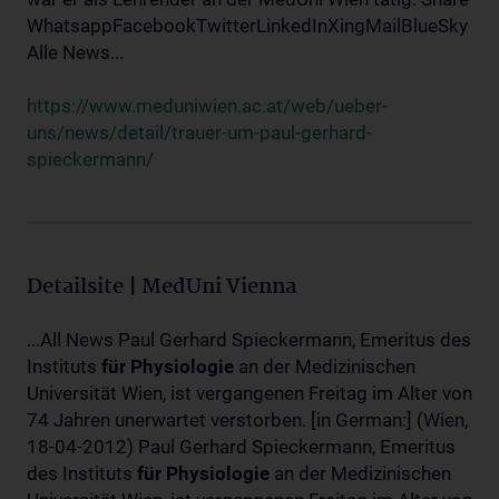
WhatsappFacebookTwitterLinkedInXingMailBlueSky
Alle News...
https://www.meduniwien.ac.at/web/ueber-
uns/news/detail/trauer-um-paul-gerhard-
spieckermann/
Detailsite | MedUni Vienna
...All News Paul Gerhard Spieckermann, Emeritus des
Instituts
für
Physiologie
an der Medizinischen
Universität Wien, ist vergangenen Freitag im Alter von
74 Jahren unerwartet verstorben. [in German:] (Wien,
18-04-2012) Paul Gerhard Spieckermann, Emeritus
des Instituts
für
Physiologie
an der Medizinischen