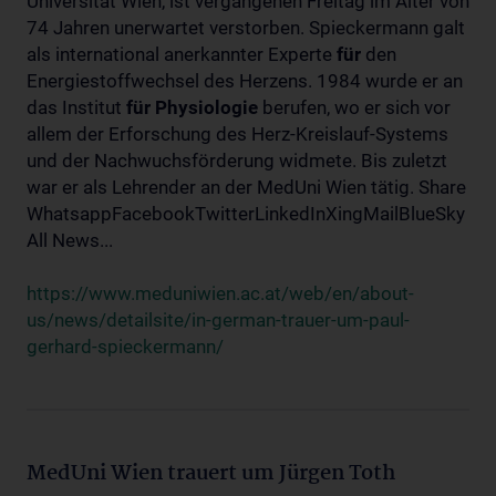
Universität Wien, ist vergangenen Freitag im Alter von
74 Jahren unerwartet verstorben. Spieckermann galt
als international anerkannter Experte
für
den
Energiestoffwechsel des Herzens. 1984 wurde er an
das Institut
für
Physiologie
berufen, wo er sich vor
allem der Erforschung des Herz-Kreislauf-Systems
und der Nachwuchsförderung widmete. Bis zuletzt
war er als Lehrender an der MedUni Wien tätig. Share
WhatsappFacebookTwitterLinkedInXingMailBlueSky
All News...
https://www.meduniwien.ac.at/web/en/about-
us/news/detailsite/in-german-trauer-um-paul-
gerhard-spieckermann/
MedUni Wien trauert um Jürgen Toth