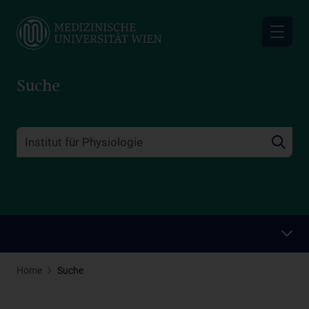
Skip
to
main
content
Suche
Home
Suche