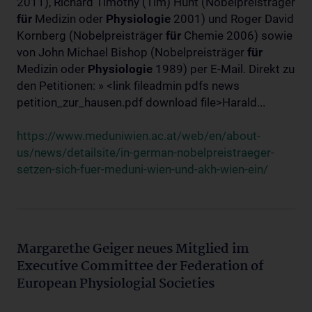
2011), Richard Timothy (Tim) Hunt (Nobelpreisträger
für
Medizin oder
Physiologie
2001) und Roger David
Kornberg (Nobelpreisträger
für
Chemie 2006) sowie
von John Michael Bishop (Nobelpreisträger
für
Medizin oder
Physiologie
1989) per E-Mail. Direkt zu
den Petitionen: » <link fileadmin pdfs news
petition_zur_hausen.pdf download file>Harald...
https://www.meduniwien.ac.at/web/en/about-
us/news/detailsite/in-german-nobelpreistraeger-
setzen-sich-fuer-meduni-wien-und-akh-wien-ein/
Margarethe Geiger neues Mitglied im
Executive Committee der Federation of
European Physiologial Societies