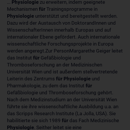
...
Physiologie
zu erweitern, indem geeignete
Mechanismen
für
Trainingsprogramme in
Physiologie
unterstützt und bereitgestellt werden.
Dazu wird der Austausch von DoktorandInnen und
WissenschafterInnen innerhalb Europas und auf
internationaler Ebene gefördert. Auch internationale
wissenschaftliche Forschungsprojekte in Europa
werden angeregt.Zur PersonMargarethe Geiger leitet
das Institut
für
Gefäßbiologie und
Thromboseforschung an der Medizinischen
Universität Wien und ist außerdem stellvertretende
Leiterin des Zentrums
für
Physiologie
und
Pharmakologie, zu dem das Institut
für
Gefäßbiologie und Thromboseforschung gehört.
Nach dem Medizinstudium an der Universität Wien
führte sie ihre wissenschaftliche Ausbildung u.a. an
das Scripps Research Institute (La Jolla, USA). Sie
habilitierte sie sich 1989
für
das Fach Medizinische
Physiologie
. Seither leitet sie eine