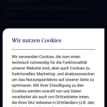
Internationales Profil
Information für Studierende mit Flüchtlingsstatus aus der
Ukraine
Universitätskooperationen und Netzwerke
Internationale Kooperationen
Adjunct Professorships
Wir nutzen Cookies
Student & Staff Exchange
Das KPJ der MedUni Wien
Wir verwenden Cookies, die zum einen
Graduiertentraining
technisch notwendig für die Funktionalität
Dual Career
unserer Website sind, aber auch Cookies zu
funktionellen, Marketing- und Analysezwecken
Trusted Reseach - Research Security - Foreign Interference
um das Nutzungserlebnis auf unserer Seite zu
UNESCO Lehrstuhl für Bioethik
optimieren. Mit Ihrer Einwilligung zu den
MUVI
Cookies werden sowohl von uns Daten
verarbeitet als auch von Drittanbieter:innen,
die ihren Sitz teilweise in Drittländern (z.B. den