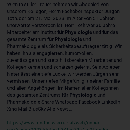
Wien In stiller Trauer nehmen wir Abschied von
unserem Kollegen, Herrn Fachoberinspektor Jürgen
Toth, der am 21. Mai 2023 im Alter von 51 Jahren
unerwartet verstorben ist. Herr Toth war 30 Jahre
Mitarbeiter am Institut
für
Physiologie
und
für
das
gesamte Zentrum
für
Physiologie
und
Pharmakologie als Sicherheitsbeauftragter tätig. Wir
haben ihn als engagierten, humorvollen,
zuverlässigen und stets hilfsbereiten Mitarbeiter und
Kollegen kennen und schätzen gelernt. Sein Ableben
hinterlässt eine tiefe Lücke, wir werden Jürgen sehr
vermissen! Unser tiefes Mitgefühl gilt seiner Familie
und allen Angehörigen. Im Namen aller Kolleg:innen
des gesamten Zentrums
für
Physiologie
und
Pharmakologie Share Whatsapp Facebook LinkedIn
Xing Mail BlueSky Alle News...
https://www.meduniwien.ac.at/web/ueber-
uns/news/2023/default-34fee72b1e-2/meduni-