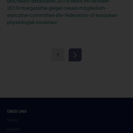
uns/news/detailseite/2019/news-im-oktober-
2019/margarethe-geiger-neues-mitglied-im-
executive-committee-der-federation-of-european-
physiologial-societies/
1
ÜBER UNS
News
Events