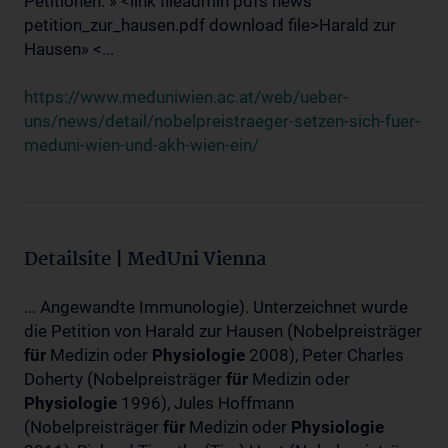
Petitionen: » <link fileadmin pdfs news
petition_zur_hausen.pdf download file>Harald zur
Hausen» <...
https://www.meduniwien.ac.at/web/ueber-
uns/news/detail/nobelpreistraeger-setzen-sich-fuer-
meduni-wien-und-akh-wien-ein/
Detailsite | MedUni Vienna
... Angewandte Immunologie). Unterzeichnet wurde
die Petition von Harald zur Hausen (Nobelpreisträger
für
Medizin oder
Physiologie
2008), Peter Charles
Doherty (Nobelpreisträger
für
Medizin oder
Physiologie
1996), Jules Hoffmann
(Nobelpreisträger
für
Medizin oder
Physiologie