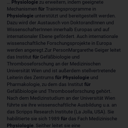
...
Physiologie
zu erweitern, indem geeignete
Mechanismen
für
Trainingsprogramme in
Physiologie
unterstützt und bereitgestellt werden.
Dazu wird der Austausch von DoktorandInnen und
WissenschafterInnen innerhalb Europas und auf
internationaler Ebene gefördert. Auch internationale
wissenschaftliche Forschungsprojekte in Europa
werden angeregt.Zur PersonMargarethe Geiger leitet
das Institut
für
Gefäßbiologie und
Thromboseforschung an der Medizinischen
Universität Wien und ist außerdem stellvertretende
Leiterin des Zentrums
für
Physiologie
und
Pharmakologie, zu dem das Institut
für
Gefäßbiologie und Thromboseforschung gehört.
Nach dem Medizinstudium an der Universität Wien
führte sie ihre wissenschaftliche Ausbildung u.a. an
das Scripps Research Institute (La Jolla, USA). Sie
habilitierte sie sich 1989
für
das Fach Medizinische
Physiologie
. Seither leitet sie eine