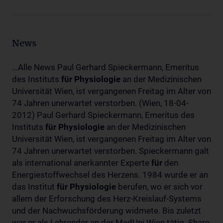
News
...Alle News Paul Gerhard Spieckermann, Emeritus
des Instituts
für
Physiologie
an der Medizinischen
Universität Wien, ist vergangenen Freitag im Alter von
74 Jahren unerwartet verstorben. (Wien, 18-04-
2012) Paul Gerhard Spieckermann, Emeritus des
Instituts
für
Physiologie
an der Medizinischen
Universität Wien, ist vergangenen Freitag im Alter von
74 Jahren unerwartet verstorben. Spieckermann galt
als international anerkannter Experte
für
den
Energiestoffwechsel des Herzens. 1984 wurde er an
das Institut
für
Physiologie
berufen, wo er sich vor
allem der Erforschung des Herz-Kreislauf-Systems
und der Nachwuchsförderung widmete. Bis zuletzt
war er als Lehrender an der MedUni Wien tätig. Share