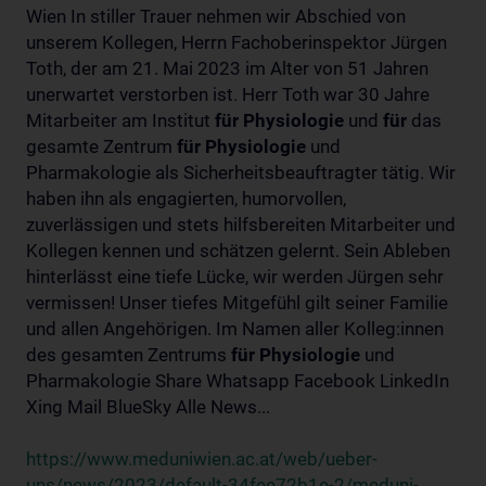
Wien In stiller Trauer nehmen wir Abschied von
unserem Kollegen, Herrn Fachoberinspektor Jürgen
Toth, der am 21. Mai 2023 im Alter von 51 Jahren
unerwartet verstorben ist. Herr Toth war 30 Jahre
Mitarbeiter am Institut
für
Physiologie
und
für
das
gesamte Zentrum
für
Physiologie
und
Pharmakologie als Sicherheitsbeauftragter tätig. Wir
haben ihn als engagierten, humorvollen,
zuverlässigen und stets hilfsbereiten Mitarbeiter und
Kollegen kennen und schätzen gelernt. Sein Ableben
hinterlässt eine tiefe Lücke, wir werden Jürgen sehr
vermissen! Unser tiefes Mitgefühl gilt seiner Familie
und allen Angehörigen. Im Namen aller Kolleg:innen
des gesamten Zentrums
für
Physiologie
und
Pharmakologie Share Whatsapp Facebook LinkedIn
Xing Mail BlueSky Alle News...
https://www.meduniwien.ac.at/web/ueber-
uns/news/2023/default-34fee72b1e-2/meduni-