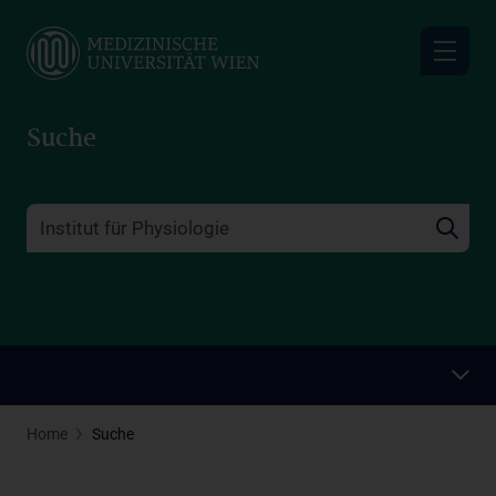
Skip
to
main
content
Suche
Home
Suche