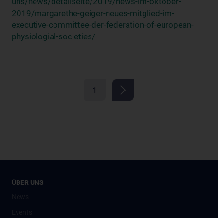
uns/news/detailseite/2019/news-im-oktober-
2019/margarethe-geiger-neues-mitglied-im-
executive-committee-der-federation-of-european-
physiologial-societies/
1
ÜBER UNS
News
Events