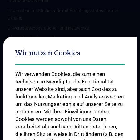
Internationales Profil
Information für Studierende mit Flüchtlingsstatus aus der
Ukraine
Universitätskooperationen und Netzwerke
Internationale Kooperationen
Adjunct Professorships
Wir nutzen Cookies
Student & Staff Exchange
Das KPJ der MedUni Wien
Wir verwenden Cookies, die zum einen
Graduiertentraining
technisch notwendig für die Funktionalität
Dual Career
unserer Website sind, aber auch Cookies zu
funktionellen, Marketing- und Analysezwecken
Trusted Reseach - Research Security - Foreign Interference
um das Nutzungserlebnis auf unserer Seite zu
UNESCO Lehrstuhl für Bioethik
optimieren. Mit Ihrer Einwilligung zu den
MUVI
Cookies werden sowohl von uns Daten
verarbeitet als auch von Drittanbieter:innen,
die ihren Sitz teilweise in Drittländern (z.B. den