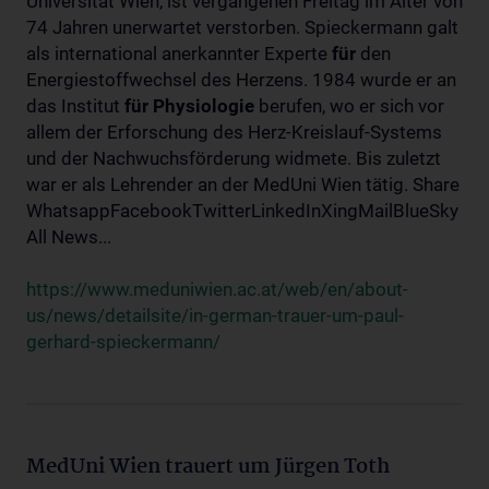
Universität Wien, ist vergangenen Freitag im Alter von
74 Jahren unerwartet verstorben. Spieckermann galt
als international anerkannter Experte
für
den
Energiestoffwechsel des Herzens. 1984 wurde er an
das Institut
für
Physiologie
berufen, wo er sich vor
allem der Erforschung des Herz-Kreislauf-Systems
und der Nachwuchsförderung widmete. Bis zuletzt
war er als Lehrender an der MedUni Wien tätig. Share
WhatsappFacebookTwitterLinkedInXingMailBlueSky
All News...
https://www.meduniwien.ac.at/web/en/about-
us/news/detailsite/in-german-trauer-um-paul-
gerhard-spieckermann/
MedUni Wien trauert um Jürgen Toth