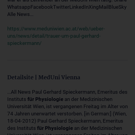
WhatsappFacebookTwitterLinkedInXingMailBlueSky
Alle News...
https://www.meduniwien.ac.at/web/ueber-
uns/news/detail/trauer-um-paul-gerhard-
spieckermann/
Detailsite | MedUni Vienna
...All News Paul Gerhard Spieckermann, Emeritus des
Instituts
für
Physiologie
an der Medizinischen
Universität Wien, ist vergangenen Freitag im Alter von
74 Jahren unerwartet verstorben. [in German:] (Wien,
18-04-2012) Paul Gerhard Spieckermann, Emeritus
des Instituts
für
Physiologie
an der Medizinischen