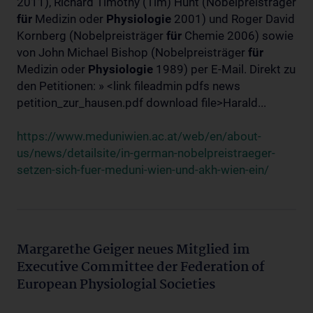
2011), Richard Timothy (Tim) Hunt (Nobelpreisträger
für
Medizin oder
Physiologie
2001) und Roger David
Kornberg (Nobelpreisträger
für
Chemie 2006) sowie
von John Michael Bishop (Nobelpreisträger
für
Medizin oder
Physiologie
1989) per E-Mail. Direkt zu
den Petitionen: » <link fileadmin pdfs news
petition_zur_hausen.pdf download file>Harald...
https://www.meduniwien.ac.at/web/en/about-
us/news/detailsite/in-german-nobelpreistraeger-
setzen-sich-fuer-meduni-wien-und-akh-wien-ein/
Margarethe Geiger neues Mitglied im
Executive Committee der Federation of
European Physiologial Societies