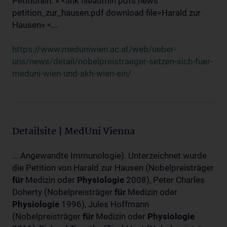
Petitionen: » <link fileadmin pdfs news
petition_zur_hausen.pdf download file>Harald zur
Hausen» <...
https://www.meduniwien.ac.at/web/ueber-
uns/news/detail/nobelpreistraeger-setzen-sich-fuer-
meduni-wien-und-akh-wien-ein/
Detailsite | MedUni Vienna
... Angewandte Immunologie). Unterzeichnet wurde
die Petition von Harald zur Hausen (Nobelpreisträger
für
Medizin oder
Physiologie
2008), Peter Charles
Doherty (Nobelpreisträger
für
Medizin oder
Physiologie
1996), Jules Hoffmann
(Nobelpreisträger
für
Medizin oder
Physiologie