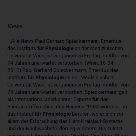
News
...Alle News Paul Gerhard Spieckermann, Emeritus
des Instituts
für
Physiologie
an der Medizinischen
Universität Wien, ist vergangenen Freitag im Alter von
74 Jahren unerwartet verstorben. (Wien, 18-04-
2012) Paul Gerhard Spieckermann, Emeritus des
Instituts
für
Physiologie
an der Medizinischen
Universität Wien, ist vergangenen Freitag im Alter von
74 Jahren unerwartet verstorben. Spieckermann galt
als international anerkannter Experte
für
den
Energiestoffwechsel des Herzens. 1984 wurde er an
das Institut
für
Physiologie
berufen, wo er sich vor
allem der Erforschung des Herz-Kreislauf-Systems
und der Nachwuchsförderung widmete. Bis zuletzt
war er als Lehrender an der MedUni Wien tätig. Share