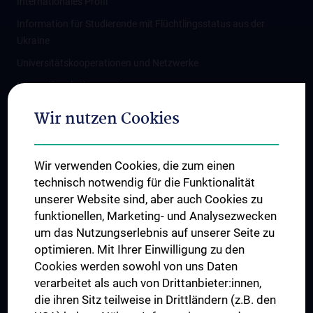
Internationales Profil
Information für Studierende mit Flüchtlingsstatus aus der
Ukraine
Universitätskooperationen und Netzwerke
Internationale Kooperationen
Adjunct Professorships
Wir nutzen Cookies
Student & Staff Exchange
Das KPJ der MedUni Wien
Wir verwenden Cookies, die zum einen
Graduiertentraining
technisch notwendig für die Funktionalität
Dual Career
unserer Website sind, aber auch Cookies zu
funktionellen, Marketing- und Analysezwecken
Trusted Reseach - Research Security - Foreign Interference
um das Nutzungserlebnis auf unserer Seite zu
UNESCO Lehrstuhl für Bioethik
optimieren. Mit Ihrer Einwilligung zu den
MUVI
Cookies werden sowohl von uns Daten
verarbeitet als auch von Drittanbieter:innen,
die ihren Sitz teilweise in Drittländern (z.B. den