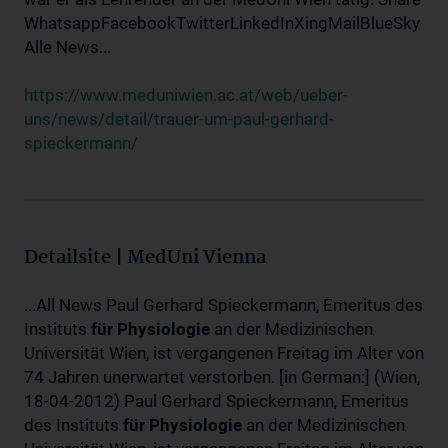
WhatsappFacebookTwitterLinkedInXingMailBlueSky
Alle News...
https://www.meduniwien.ac.at/web/ueber-
uns/news/detail/trauer-um-paul-gerhard-
spieckermann/
Detailsite | MedUni Vienna
...All News Paul Gerhard Spieckermann, Emeritus des
Instituts
für
Physiologie
an der Medizinischen
Universität Wien, ist vergangenen Freitag im Alter von
74 Jahren unerwartet verstorben. [in German:] (Wien,
18-04-2012) Paul Gerhard Spieckermann, Emeritus
des Instituts
für
Physiologie
an der Medizinischen