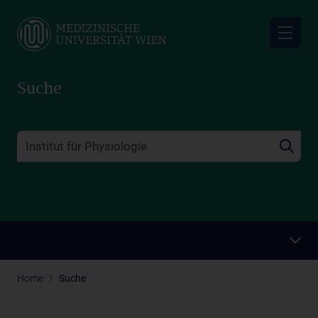
Skip
to
main
content
Suche
Home
Suche