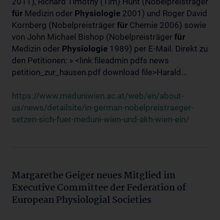
2011), Richard Timothy (Tim) Hunt (Nobelpreisträger
für
Medizin oder
Physiologie
2001) und Roger David
Kornberg (Nobelpreisträger
für
Chemie 2006) sowie
von John Michael Bishop (Nobelpreisträger
für
Medizin oder
Physiologie
1989) per E-Mail. Direkt zu
den Petitionen: » <link fileadmin pdfs news
petition_zur_hausen.pdf download file>Harald...
https://www.meduniwien.ac.at/web/en/about-
us/news/detailsite/in-german-nobelpreistraeger-
setzen-sich-fuer-meduni-wien-und-akh-wien-ein/
Margarethe Geiger neues Mitglied im
Executive Committee der Federation of
European Physiologial Societies