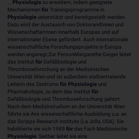
...
Physiologie
zu erweitern, indem geeignete
Mechanismen
für
Trainingsprogramme in
Physiologie
unterstützt und bereitgestellt werden.
Dazu wird der Austausch von DoktorandInnen und
WissenschafterInnen innerhalb Europas und auf
internationaler Ebene gefördert. Auch internationale
wissenschaftliche Forschungsprojekte in Europa
werden angeregt.Zur PersonMargarethe Geiger leitet
das Institut
für
Gefäßbiologie und
Thromboseforschung an der Medizinischen
Universität Wien und ist außerdem stellvertretende
Leiterin des Zentrums
für
Physiologie
und
Pharmakologie, zu dem das Institut
für
Gefäßbiologie und Thromboseforschung gehört.
Nach dem Medizinstudium an der Universität Wien
führte sie ihre wissenschaftliche Ausbildung u.a. an
das Scripps Research Institute (La Jolla, USA). Sie
habilitierte sie sich 1989
für
das Fach Medizinische
Physiologie
. Seither leitet sie eine