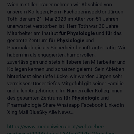
Wien In stiller Trauer nehmen wir Abschied von
unserem Kollegen, Herrn Fachoberinspektor Jürgen
Toth, der am 21. Mai 2023 im Alter von 51 Jahren
unerwartet verstorben ist. Herr Toth war 30 Jahre
Mitarbeiter am Institut
für
Physiologie
und
für
das
gesamte Zentrum
für
Physiologie
und
Pharmakologie als Sicherheitsbeauftragter tätig. Wir
haben ihn als engagierten, humorvollen,
zuverlässigen und stets hilfsbereiten Mitarbeiter und
Kollegen kennen und schätzen gelernt. Sein Ableben
hinterlässt eine tiefe Lücke, wir werden Jürgen sehr
vermissen! Unser tiefes Mitgefühl gilt seiner Familie
und allen Angehörigen. Im Namen aller Kolleg:innen
des gesamten Zentrums
für
Physiologie
und
Pharmakologie Share Whatsapp Facebook LinkedIn
Xing Mail BlueSky Alle News...
https://www.meduniwien.ac.at/web/ueber-
uns/news/2023/default-34fee72b1e-2/meduni-