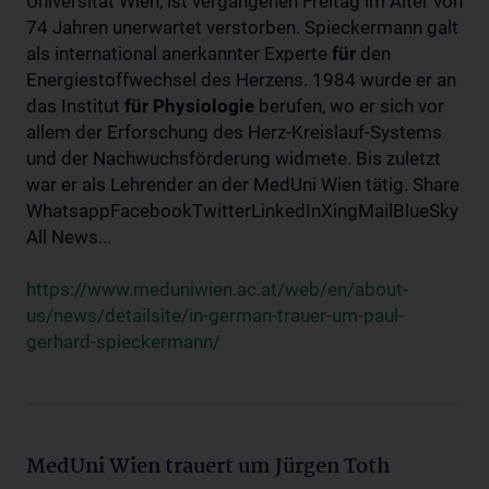
Universität Wien, ist vergangenen Freitag im Alter von
74 Jahren unerwartet verstorben. Spieckermann galt
als international anerkannter Experte
für
den
Energiestoffwechsel des Herzens. 1984 wurde er an
das Institut
für
Physiologie
berufen, wo er sich vor
allem der Erforschung des Herz-Kreislauf-Systems
und der Nachwuchsförderung widmete. Bis zuletzt
war er als Lehrender an der MedUni Wien tätig. Share
WhatsappFacebookTwitterLinkedInXingMailBlueSky
All News...
https://www.meduniwien.ac.at/web/en/about-
us/news/detailsite/in-german-trauer-um-paul-
gerhard-spieckermann/
MedUni Wien trauert um Jürgen Toth