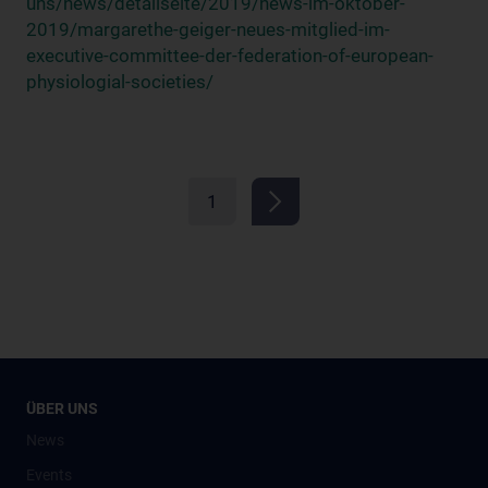
uns/news/detailseite/2019/news-im-oktober-
2019/margarethe-geiger-neues-mitglied-im-
executive-committee-der-federation-of-european-
physiologial-societies/
1
ÜBER UNS
News
Events