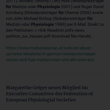
2011), Richard Timothy (Tim) Hunt (Nobelpreisträger
für
Medizin oder
Physiologie
2001) und Roger David
Kornberg (Nobelpreisträger
für
Chemie 2006) sowie
von John Michael Bishop (Nobelpreisträger
für
Medizin oder
Physiologie
1989) per E-Mail. Direkt zu
den Petitionen: » <link fileadmin pdfs news
petition_zur_hausen.pdf download file>Harald...
https://www.meduniwien.ac.at/web/en/about-
us/news/detailsite/in-german-nobelpreistraeger-
setzen-sich-fuer-meduni-wien-und-akh-wien-ein/
Margarethe Geiger neues Mitglied im
Executive Committee der Federation of
European Physiologial Societies