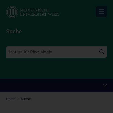
Skip
to
main
content
Suche
Home
Suche