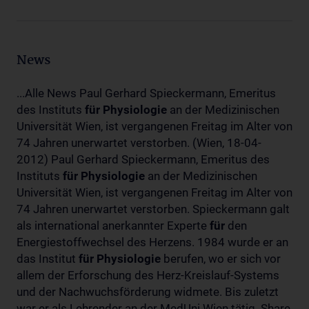
News
...Alle News Paul Gerhard Spieckermann, Emeritus
des Instituts
für
Physiologie
an der Medizinischen
Universität Wien, ist vergangenen Freitag im Alter von
74 Jahren unerwartet verstorben. (Wien, 18-04-
2012) Paul Gerhard Spieckermann, Emeritus des
Instituts
für
Physiologie
an der Medizinischen
Universität Wien, ist vergangenen Freitag im Alter von
74 Jahren unerwartet verstorben. Spieckermann galt
als international anerkannter Experte
für
den
Energiestoffwechsel des Herzens. 1984 wurde er an
das Institut
für
Physiologie
berufen, wo er sich vor
allem der Erforschung des Herz-Kreislauf-Systems
und der Nachwuchsförderung widmete. Bis zuletzt
war er als Lehrender an der MedUni Wien tätig. Share