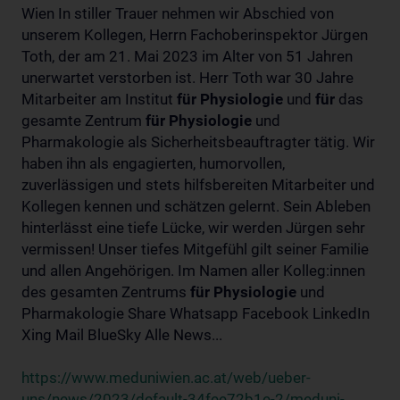
Wien In stiller Trauer nehmen wir Abschied von
unserem Kollegen, Herrn Fachoberinspektor Jürgen
Toth, der am 21. Mai 2023 im Alter von 51 Jahren
unerwartet verstorben ist. Herr Toth war 30 Jahre
Mitarbeiter am Institut
für
Physiologie
und
für
das
gesamte Zentrum
für
Physiologie
und
Pharmakologie als Sicherheitsbeauftragter tätig. Wir
haben ihn als engagierten, humorvollen,
zuverlässigen und stets hilfsbereiten Mitarbeiter und
Kollegen kennen und schätzen gelernt. Sein Ableben
hinterlässt eine tiefe Lücke, wir werden Jürgen sehr
vermissen! Unser tiefes Mitgefühl gilt seiner Familie
und allen Angehörigen. Im Namen aller Kolleg:innen
des gesamten Zentrums
für
Physiologie
und
Pharmakologie Share Whatsapp Facebook LinkedIn
Xing Mail BlueSky Alle News...
https://www.meduniwien.ac.at/web/ueber-
uns/news/2023/default-34fee72b1e-2/meduni-