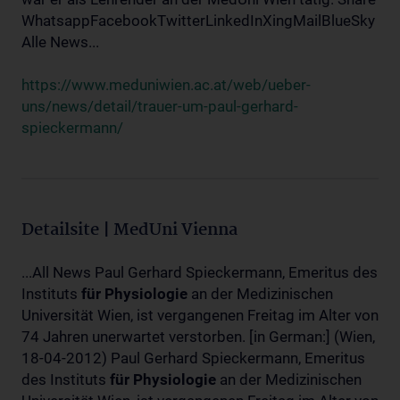
WhatsappFacebookTwitterLinkedInXingMailBlueSky
Alle News...
https://www.meduniwien.ac.at/web/ueber-
uns/news/detail/trauer-um-paul-gerhard-
spieckermann/
Detailsite | MedUni Vienna
...All News Paul Gerhard Spieckermann, Emeritus des
Instituts
für
Physiologie
an der Medizinischen
Universität Wien, ist vergangenen Freitag im Alter von
74 Jahren unerwartet verstorben. [in German:] (Wien,
18-04-2012) Paul Gerhard Spieckermann, Emeritus
des Instituts
für
Physiologie
an der Medizinischen