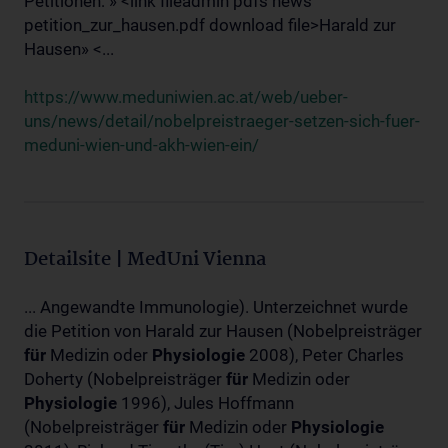
Petitionen: » <link fileadmin pdfs news
petition_zur_hausen.pdf download file>Harald zur
Hausen» <...
https://www.meduniwien.ac.at/web/ueber-
uns/news/detail/nobelpreistraeger-setzen-sich-fuer-
meduni-wien-und-akh-wien-ein/
Detailsite | MedUni Vienna
... Angewandte Immunologie). Unterzeichnet wurde
die Petition von Harald zur Hausen (Nobelpreisträger
für
Medizin oder
Physiologie
2008), Peter Charles
Doherty (Nobelpreisträger
für
Medizin oder
Physiologie
1996), Jules Hoffmann
(Nobelpreisträger
für
Medizin oder
Physiologie