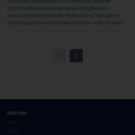
uns/news/detailseite/2019/news-im-oktober-
2019/margarethe-geiger-neues-mitglied-im-
executive-committee-der-federation-of-european-
physiologial-societies/menschen-der-meduni-wien/
1
ÜBER UNS
News
Events