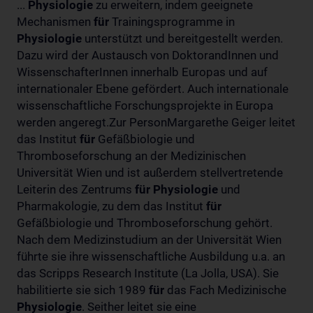
...
Physiologie
zu erweitern, indem geeignete
Mechanismen
für
Trainingsprogramme in
Physiologie
unterstützt und bereitgestellt werden.
Dazu wird der Austausch von DoktorandInnen und
WissenschafterInnen innerhalb Europas und auf
internationaler Ebene gefördert. Auch internationale
wissenschaftliche Forschungsprojekte in Europa
werden angeregt.Zur PersonMargarethe Geiger leitet
das Institut
für
Gefäßbiologie und
Thromboseforschung an der Medizinischen
Universität Wien und ist außerdem stellvertretende
Leiterin des Zentrums
für
Physiologie
und
Pharmakologie, zu dem das Institut
für
Gefäßbiologie und Thromboseforschung gehört.
Nach dem Medizinstudium an der Universität Wien
führte sie ihre wissenschaftliche Ausbildung u.a. an
das Scripps Research Institute (La Jolla, USA). Sie
habilitierte sie sich 1989
für
das Fach Medizinische
Physiologie
. Seither leitet sie eine