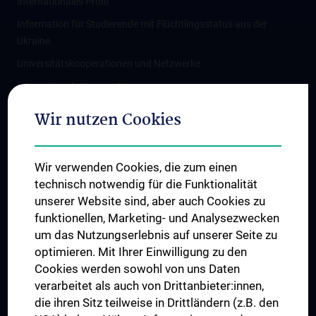
Internationales Profil
Information für Studierende mit Flüchtlingsstatus aus der
Ukraine
Universitätskooperationen und Netzwerke
Internationale Kooperationen
Adjunct Professorships
Wir nutzen Cookies
Student & Staff Exchange
Das KPJ der MedUni Wien
Wir verwenden Cookies, die zum einen
Graduiertentraining
technisch notwendig für die Funktionalität
Dual Career
unserer Website sind, aber auch Cookies zu
funktionellen, Marketing- und Analysezwecken
Trusted Reseach - Research Security - Foreign Interference
um das Nutzungserlebnis auf unserer Seite zu
UNESCO Lehrstuhl für Bioethik
optimieren. Mit Ihrer Einwilligung zu den
MUVI
Cookies werden sowohl von uns Daten
verarbeitet als auch von Drittanbieter:innen,
die ihren Sitz teilweise in Drittländern (z.B. den