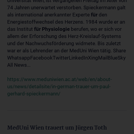
Universität Wien, ist vergangenen Freitag im Alter von
74 Jahren unerwartet verstorben. Spieckermann galt
als international anerkannter Experte
für
den
Energiestoffwechsel des Herzens. 1984 wurde er an
das Institut
für
Physiologie
berufen, wo er sich vor
allem der Erforschung des Herz-Kreislauf-Systems
und der Nachwuchsförderung widmete. Bis zuletzt
war er als Lehrender an der MedUni Wien tätig. Share
WhatsappFacebookTwitterLinkedInXingMailBlueSky
All News...
https://www.meduniwien.ac.at/web/en/about-
us/news/detailsite/in-german-trauer-um-paul-
gerhard-spieckermann/
MedUni Wien trauert um Jürgen Toth