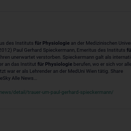
us des Instituts
für
Physiologie
an der Medizinischen Univer
-2012) Paul Gerhard Spieckermann, Emeritus des Instituts
fü
ahren unerwartet verstorben. Spieckermann galt als interna
r an das Institut
für
Physiologie
berufen, wo er sich vor a
t war er als Lehrender an der MedUni Wien tätig. Share
Sky Alle News...
news/detail/trauer-um-paul-gerhard-spieckermann/