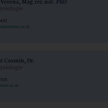
 Verena, Mag.rer.nat. PhD
hysiologie
1432
eduniwien.ac.at
ut Cosmin, Dr.
hysiologie
1105
wien.ac.at