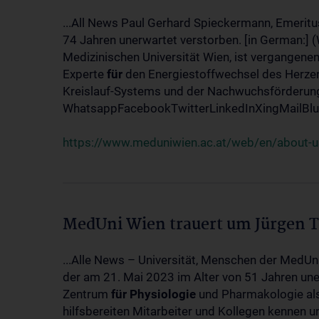
...All News Paul Gerhard Spieckermann, Emeritu
74 Jahren unerwartet verstorben. [in German:] 
Medizinischen Universität Wien, ist vergangenen
Experte
für
den Energiestoffwechsel des Herzen
Kreislauf-Systems und der Nachwuchsförderung w
WhatsappFacebookTwitterLinkedInXingMailBlue
https://www.meduniwien.ac.at/web/en/about-us
MedUni Wien trauert um Jürgen 
...Alle News – Universität, Menschen der MedUn
der am 21. Mai 2023 im Alter von 51 Jahren uner
Zentrum
für
Physiologie
und Pharmakologie als 
hilfsbereiten Mitarbeiter und Kollegen kennen u