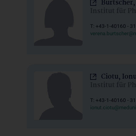
Burtscher,
Institut für P
T: +43-1-40160 - 3
verena.burtscher@m
Ciotu, Ion
Institut für P
T: +43-1-40160 - 3
ionut.ciotu@meduni