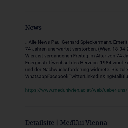
News
...Alle News Paul Gerhard Spieckermann, Emerit
74 Jahren unerwartet verstorben. (Wien, 18-04
Wien, ist vergangenen Freitag im Alter von 74 J
Energiestoffwechsel des Herzens. 1984 wurde e
und der Nachwuchsförderung widmete. Bis zuletz
WhatsappFacebookTwitterLinkedInXingMailBlue
https://www.meduniwien.ac.at/web/ueber-uns/
Detailsite | MedUni Vienna