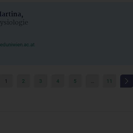
artina,
hysiologie
duniwien.ac.at
1
2
3
4
5
…
11