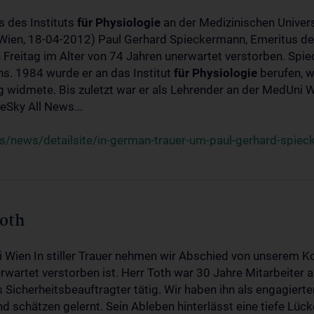
s des Instituts
für
Physiologie
an der Medizinischen Univers
(Wien, 18-04-2012) Paul Gerhard Spieckermann, Emeritus de
 Freitag im Alter von 74 Jahren unerwartet verstorben. Spie
s. 1984 wurde er an das Institut
für
Physiologie
berufen, w
idmete. Bis zuletzt war er als Lehrender an der MedUni Wi
Sky All News...
/news/detailsite/in-german-trauer-um-paul-gerhard-spie
Toth
i Wien In stiller Trauer nehmen wir Abschied von unserem K
wartet verstorben ist. Herr Toth war 30 Jahre Mitarbeiter a
Sicherheitsbeauftragter tätig. Wir haben ihn als engagierte
nd schätzen gelernt. Sein Ableben hinterlässt eine tiefe Lüc