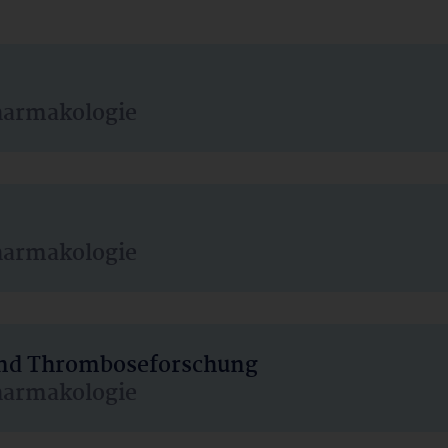
harmakologie
harmakologie
 und Thromboseforschung
harmakologie