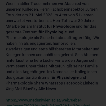
Wien In stiller Trauer nehmen wir Abschied von
unserem Kollegen, Herrn Fachoberinspektor Jürgen
Toth, der am 21. Mai 2023 im Alter von 51 Jahren
unerwartet verstorben ist. Herr Toth war 30 Jahre
Mitarbeiter am Institut
für
Physiologie
und
für
das
gesamte Zentrum
für
Physiologie
und
Pharmakologie als Sicherheitsbeauftragter tätig. Wir
haben ihn als engagierten, humorvollen,
zuverlässigen und stets hilfsbereiten Mitarbeiter und
Kollegen kennen und schätzen gelernt. Sein Ableben
hinterlässt eine tiefe Lücke, wir werden Jürgen sehr
vermissen! Unser tiefes Mitgefühl gilt seiner Familie
und allen Angehörigen. Im Namen aller Kolleg:innen
des gesamten Zentrums
für
Physiologie
und
Pharmakologie Share Whatsapp Facebook LinkedIn
Xing Mail BlueSky Alle News...
https://www.meduniwien.ac.at/web/ueber-
uns/news/2023/default-34fee72b1e-2/meduni-