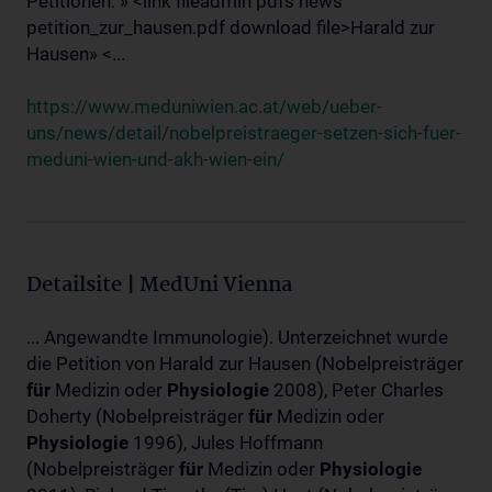
Petitionen: » <link fileadmin pdfs news
petition_zur_hausen.pdf download file>Harald zur
Hausen» <...
https://www.meduniwien.ac.at/web/ueber-
uns/news/detail/nobelpreistraeger-setzen-sich-fuer-
meduni-wien-und-akh-wien-ein/
Detailsite | MedUni Vienna
... Angewandte Immunologie). Unterzeichnet wurde
die Petition von Harald zur Hausen (Nobelpreisträger
für
Medizin oder
Physiologie
2008), Peter Charles
Doherty (Nobelpreisträger
für
Medizin oder
Physiologie
1996), Jules Hoffmann
(Nobelpreisträger
für
Medizin oder
Physiologie