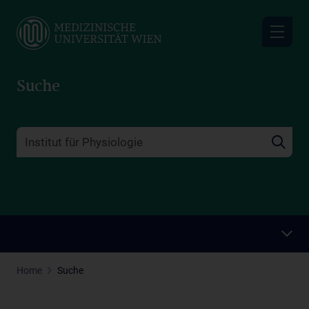
Skip
to
main
content
Suche
Home
Suche