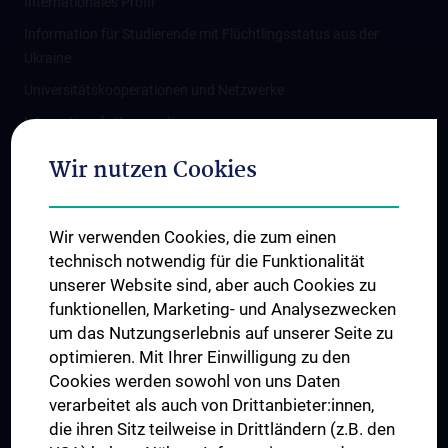
Internationales Profil
Information für Studierende mit Flüchtlingsstatus aus der
Ukraine
Universitätskooperationen und Netzwerke
Internationale Kooperationen
Adjunct Professorships
Wir nutzen Cookies
Student & Staff Exchange
Das KPJ der MedUni Wien
Wir verwenden Cookies, die zum einen
Graduiertentraining
technisch notwendig für die Funktionalität
Dual Career
unserer Website sind, aber auch Cookies zu
funktionellen, Marketing- und Analysezwecken
Trusted Reseach - Research Security - Foreign Interference
um das Nutzungserlebnis auf unserer Seite zu
UNESCO Lehrstuhl für Bioethik
optimieren. Mit Ihrer Einwilligung zu den
MUVI
Cookies werden sowohl von uns Daten
verarbeitet als auch von Drittanbieter:innen,
die ihren Sitz teilweise in Drittländern (z.B. den