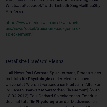
WhatsappFacebookTwitterLinkedInXingMailBlueSky
Alle News...
https://www.meduniwien.ac.at/web/ueber-
uns/news/detail/trauer-um-paul-gerhard-
spieckermann/
Detailsite | MedUni Vienna
...All News Paul Gerhard Spieckermann, Emeritus des
Instituts
für
Physiologie
an der Medizinischen
Universität Wien, ist vergangenen Freitag im Alter von
74 Jahren unerwartet verstorben. [in German:] (Wien,
18-04-2012) Paul Gerhard Spieckermann, Emeritus
des Instituts
für
Physiologie
an der Medizinischen