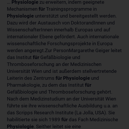
...
Physiologie
zu erweitern, indem geeignete
Mechanismen
für
Trainingsprogramme in
Physiologie
unterstützt und bereitgestellt werden.
Dazu wird der Austausch von DoktorandInnen und
WissenschafterInnen innerhalb Europas und auf
internationaler Ebene gefördert. Auch internationale
wissenschaftliche Forschungsprojekte in Europa
werden angeregt.Zur PersonMargarethe Geiger leitet
das Institut
für
Gefäßbiologie und
Thromboseforschung an der Medizinischen
Universität Wien und ist außerdem stellvertretende
Leiterin des Zentrums
für
Physiologie
und
Pharmakologie, zu dem das Institut
für
Gefäßbiologie und Thromboseforschung gehört.
Nach dem Medizinstudium an der Universität Wien
führte sie ihre wissenschaftliche Ausbildung u.a. an
das Scripps Research Institute (La Jolla, USA). Sie
habilitierte sie sich 1989
für
das Fach Medizinische
Physiologie
. Seither leitet sie eine