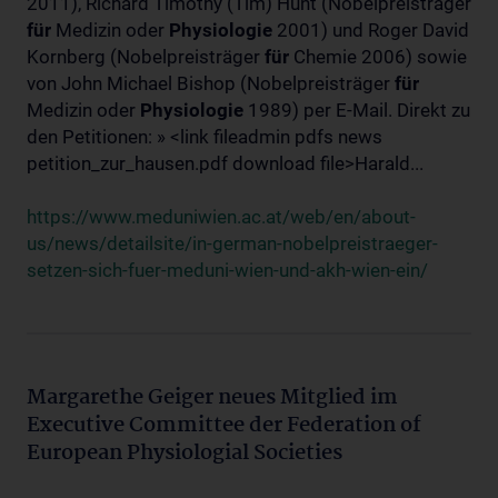
2011), Richard Timothy (Tim) Hunt (Nobelpreisträger
für
Medizin oder
Physiologie
2001) und Roger David
Kornberg (Nobelpreisträger
für
Chemie 2006) sowie
von John Michael Bishop (Nobelpreisträger
für
Medizin oder
Physiologie
1989) per E-Mail. Direkt zu
den Petitionen: » <link fileadmin pdfs news
petition_zur_hausen.pdf download file>Harald...
https://www.meduniwien.ac.at/web/en/about-
us/news/detailsite/in-german-nobelpreistraeger-
setzen-sich-fuer-meduni-wien-und-akh-wien-ein/
Margarethe Geiger neues Mitglied im
Executive Committee der Federation of
European Physiologial Societies