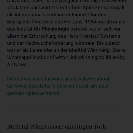
Universität Wien, ist vergangenen Freitag im Alter von
74 Jahren unerwartet verstorben. Spieckermann galt
als international anerkannter Experte
für
den
Energiestoffwechsel des Herzens. 1984 wurde er an
das Institut
für
Physiologie
berufen, wo er sich vor
allem der Erforschung des Herz-Kreislauf-Systems
und der Nachwuchsförderung widmete. Bis zuletzt
war er als Lehrender an der MedUni Wien tätig. Share
WhatsappFacebookTwitterLinkedInXingMailBlueSky
All News...
https://www.meduniwien.ac.at/web/en/about-
us/news/detailsite/in-german-trauer-um-paul-
gerhard-spieckermann/
MedUni Wien trauert um Jürgen Toth