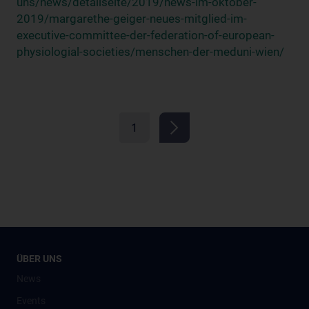
uns/news/detailseite/2019/news-im-oktober-
2019/margarethe-geiger-neues-mitglied-im-
executive-committee-der-federation-of-european-
physiologial-societies/menschen-der-meduni-wien/
1
ÜBER UNS
News
Events