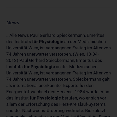
News
...Alle News Paul Gerhard Spieckermann, Emeritus
des Instituts
für
Physiologie
an der Medizinischen
Universität Wien, ist vergangenen Freitag im Alter von
74 Jahren unerwartet verstorben. (Wien, 18-04-
2012) Paul Gerhard Spieckermann, Emeritus des
Instituts
für
Physiologie
an der Medizinischen
Universität Wien, ist vergangenen Freitag im Alter von
74 Jahren unerwartet verstorben. Spieckermann galt
als international anerkannter Experte
für
den
Energiestoffwechsel des Herzens. 1984 wurde er an
das Institut
für
Physiologie
berufen, wo er sich vor
allem der Erforschung des Herz-Kreislauf-Systems
und der Nachwuchsförderung widmete. Bis zuletzt
war er als Lehrender an der MedUni Wien tätig. Share