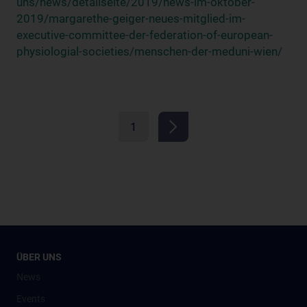
uns/news/detailseite/2019/news-im-oktober-
2019/margarethe-geiger-neues-mitglied-im-
executive-committee-der-federation-of-european-
physiologial-societies/menschen-der-meduni-wien/
1
ÜBER UNS
News
Events