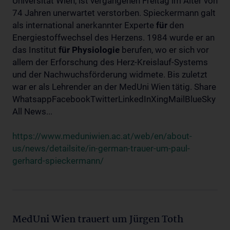
Universität Wien, ist vergangenen Freitag im Alter von
74 Jahren unerwartet verstorben. Spieckermann galt
als international anerkannter Experte
für
den
Energiestoffwechsel des Herzens. 1984 wurde er an
das Institut
für
Physiologie
berufen, wo er sich vor
allem der Erforschung des Herz-Kreislauf-Systems
und der Nachwuchsförderung widmete. Bis zuletzt
war er als Lehrender an der MedUni Wien tätig. Share
WhatsappFacebookTwitterLinkedInXingMailBlueSky
All News...
https://www.meduniwien.ac.at/web/en/about-
us/news/detailsite/in-german-trauer-um-paul-
gerhard-spieckermann/
MedUni Wien trauert um Jürgen Toth