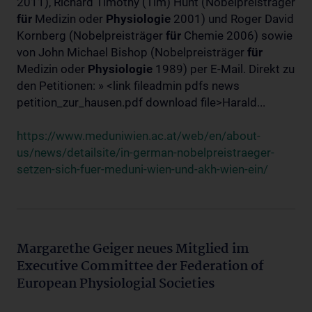
2011), Richard Timothy (Tim) Hunt (Nobelpreisträger
für
Medizin oder
Physiologie
2001) und Roger David
Kornberg (Nobelpreisträger
für
Chemie 2006) sowie
von John Michael Bishop (Nobelpreisträger
für
Medizin oder
Physiologie
1989) per E-Mail. Direkt zu
den Petitionen: » <link fileadmin pdfs news
petition_zur_hausen.pdf download file>Harald...
https://www.meduniwien.ac.at/web/en/about-
us/news/detailsite/in-german-nobelpreistraeger-
setzen-sich-fuer-meduni-wien-und-akh-wien-ein/
Margarethe Geiger neues Mitglied im
Executive Committee der Federation of
European Physiologial Societies