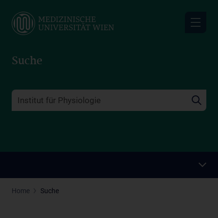
Skip
to
main
content
Suche
Home
Suche