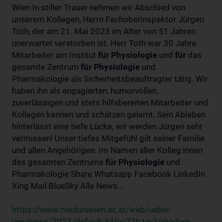
Wien In stiller Trauer nehmen wir Abschied von
unserem Kollegen, Herrn Fachoberinspektor Jürgen
Toth, der am 21. Mai 2023 im Alter von 51 Jahren
unerwartet verstorben ist. Herr Toth war 30 Jahre
Mitarbeiter am Institut
für
Physiologie
und
für
das
gesamte Zentrum
für
Physiologie
und
Pharmakologie als Sicherheitsbeauftragter tätig. Wir
haben ihn als engagierten, humorvollen,
zuverlässigen und stets hilfsbereiten Mitarbeiter und
Kollegen kennen und schätzen gelernt. Sein Ableben
hinterlässt eine tiefe Lücke, wir werden Jürgen sehr
vermissen! Unser tiefes Mitgefühl gilt seiner Familie
und allen Angehörigen. Im Namen aller Kolleg:innen
des gesamten Zentrums
für
Physiologie
und
Pharmakologie Share Whatsapp Facebook LinkedIn
Xing Mail BlueSky Alle News...
https://www.meduniwien.ac.at/web/ueber-
uns/news/2023/default-34fee72b1e-2/meduni-