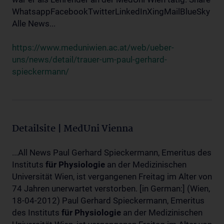
WhatsappFacebookTwitterLinkedInXingMailBlueSky
Alle News...
https://www.meduniwien.ac.at/web/ueber-
uns/news/detail/trauer-um-paul-gerhard-
spieckermann/
Detailsite | MedUni Vienna
...All News Paul Gerhard Spieckermann, Emeritus des
Instituts
für
Physiologie
an der Medizinischen
Universität Wien, ist vergangenen Freitag im Alter von
74 Jahren unerwartet verstorben. [in German:] (Wien,
18-04-2012) Paul Gerhard Spieckermann, Emeritus
des Instituts
für
Physiologie
an der Medizinischen