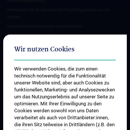
Internationales Profil
Information für Studierende mit Flüchtlingsstatus aus der
Ukraine
Universitätskooperationen und Netzwerke
Internationale Kooperationen
Adjunct Professorships
Wir nutzen Cookies
Student & Staff Exchange
Das KPJ der MedUni Wien
Wir verwenden Cookies, die zum einen
Graduiertentraining
technisch notwendig für die Funktionalität
Dual Career
unserer Website sind, aber auch Cookies zu
funktionellen, Marketing- und Analysezwecken
Trusted Reseach - Research Security - Foreign Interference
um das Nutzungserlebnis auf unserer Seite zu
UNESCO Lehrstuhl für Bioethik
optimieren. Mit Ihrer Einwilligung zu den
MUVI
Cookies werden sowohl von uns Daten
verarbeitet als auch von Drittanbieter:innen,
die ihren Sitz teilweise in Drittländern (z.B. den