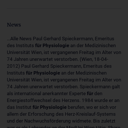
News
...Alle News Paul Gerhard Spieckermann, Emeritus
des Instituts
für
Physiologie
an der Medizinischen
Universität Wien, ist vergangenen Freitag im Alter von
74 Jahren unerwartet verstorben. (Wien, 18-04-
2012) Paul Gerhard Spieckermann, Emeritus des
Instituts
für
Physiologie
an der Medizinischen
Universität Wien, ist vergangenen Freitag im Alter von
74 Jahren unerwartet verstorben. Spieckermann galt
als international anerkannter Experte
für
den
Energiestoffwechsel des Herzens. 1984 wurde er an
das Institut
für
Physiologie
berufen, wo er sich vor
allem der Erforschung des Herz-Kreislauf-Systems
und der Nachwuchsförderung widmete. Bis zuletzt
war er als Lehrender an der MedUni Wien tätig. Share