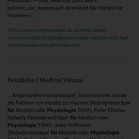
Petitionen: » <link fileadmin pdfs news
petition_zur_hausen.pdf download file>Harald zur
Hausen» <...
https://www.meduniwien.ac.at/web/ueber-
uns/news/detail/nobelpreistraeger-setzen-sich-fuer-
meduni-wien-und-akh-wien-ein/
Detailsite | MedUni Vienna
... Angewandte Immunologie). Unterzeichnet wurde
die Petition von Harald zur Hausen (Nobelpreisträger
für
Medizin oder
Physiologie
2008), Peter Charles
Doherty (Nobelpreisträger
für
Medizin oder
Physiologie
1996), Jules Hoffmann
(Nobelpreisträger
für
Medizin oder
Physiologie