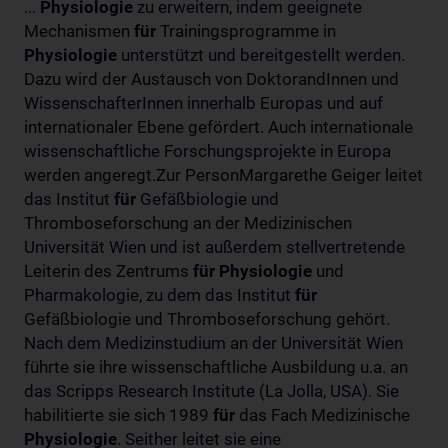
...
Physiologie
zu erweitern, indem geeignete
Mechanismen
für
Trainingsprogramme in
Physiologie
unterstützt und bereitgestellt werden.
Dazu wird der Austausch von DoktorandInnen und
WissenschafterInnen innerhalb Europas und auf
internationaler Ebene gefördert. Auch internationale
wissenschaftliche Forschungsprojekte in Europa
werden angeregt.Zur PersonMargarethe Geiger leitet
das Institut
für
Gefäßbiologie und
Thromboseforschung an der Medizinischen
Universität Wien und ist außerdem stellvertretende
Leiterin des Zentrums
für
Physiologie
und
Pharmakologie, zu dem das Institut
für
Gefäßbiologie und Thromboseforschung gehört.
Nach dem Medizinstudium an der Universität Wien
führte sie ihre wissenschaftliche Ausbildung u.a. an
das Scripps Research Institute (La Jolla, USA). Sie
habilitierte sie sich 1989
für
das Fach Medizinische
Physiologie
. Seither leitet sie eine