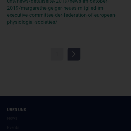
uns/news/detailseite/2019/news-im-oktober-
2019/margarethe-geiger-neues-mitglied-im-
executive-committee-der-federation-of-european-
physiologial-societies/
1
ÜBER UNS
News
Events