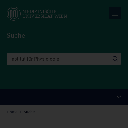
Skip
to
main
content
Suche
Home
Suche