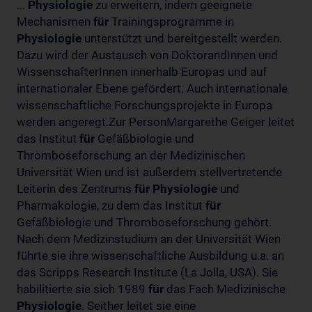
...
Physiologie
zu erweitern, indem geeignete
Mechanismen
für
Trainingsprogramme in
Physiologie
unterstützt und bereitgestellt werden.
Dazu wird der Austausch von DoktorandInnen und
WissenschafterInnen innerhalb Europas und auf
internationaler Ebene gefördert. Auch internationale
wissenschaftliche Forschungsprojekte in Europa
werden angeregt.Zur PersonMargarethe Geiger leitet
das Institut
für
Gefäßbiologie und
Thromboseforschung an der Medizinischen
Universität Wien und ist außerdem stellvertretende
Leiterin des Zentrums
für
Physiologie
und
Pharmakologie, zu dem das Institut
für
Gefäßbiologie und Thromboseforschung gehört.
Nach dem Medizinstudium an der Universität Wien
führte sie ihre wissenschaftliche Ausbildung u.a. an
das Scripps Research Institute (La Jolla, USA). Sie
habilitierte sie sich 1989
für
das Fach Medizinische
Physiologie
. Seither leitet sie eine