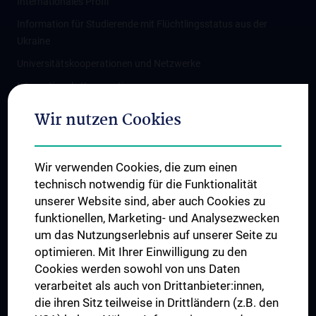
Internationales Profil
Information für Studierende mit Flüchtlingsstatus aus der
Ukraine
Universitätskooperationen und Netzwerke
Internationale Kooperationen
Adjunct Professorships
Wir nutzen Cookies
Student & Staff Exchange
Das KPJ der MedUni Wien
Wir verwenden Cookies, die zum einen
Graduiertentraining
technisch notwendig für die Funktionalität
Dual Career
unserer Website sind, aber auch Cookies zu
funktionellen, Marketing- und Analysezwecken
Trusted Reseach - Research Security - Foreign Interference
um das Nutzungserlebnis auf unserer Seite zu
UNESCO Lehrstuhl für Bioethik
optimieren. Mit Ihrer Einwilligung zu den
MUVI
Cookies werden sowohl von uns Daten
verarbeitet als auch von Drittanbieter:innen,
die ihren Sitz teilweise in Drittländern (z.B. den