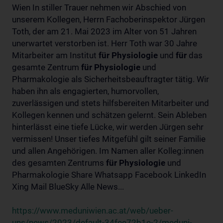
Wien In stiller Trauer nehmen wir Abschied von
unserem Kollegen, Herrn Fachoberinspektor Jürgen
Toth, der am 21. Mai 2023 im Alter von 51 Jahren
unerwartet verstorben ist. Herr Toth war 30 Jahre
Mitarbeiter am Institut
für
Physiologie
und
für
das
gesamte Zentrum
für
Physiologie
und
Pharmakologie als Sicherheitsbeauftragter tätig. Wir
haben ihn als engagierten, humorvollen,
zuverlässigen und stets hilfsbereiten Mitarbeiter und
Kollegen kennen und schätzen gelernt. Sein Ableben
hinterlässt eine tiefe Lücke, wir werden Jürgen sehr
vermissen! Unser tiefes Mitgefühl gilt seiner Familie
und allen Angehörigen. Im Namen aller Kolleg:innen
des gesamten Zentrums
für
Physiologie
und
Pharmakologie Share Whatsapp Facebook LinkedIn
Xing Mail BlueSky Alle News...
https://www.meduniwien.ac.at/web/ueber-
uns/news/2023/default-34fee72b1e-2/meduni-