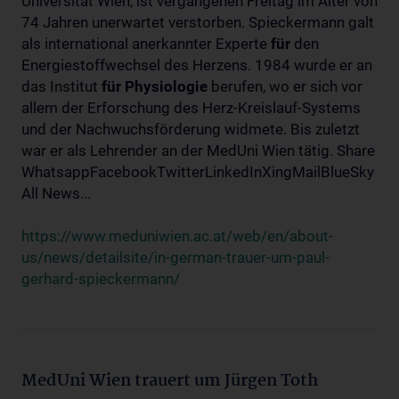
Universität Wien, ist vergangenen Freitag im Alter von
74 Jahren unerwartet verstorben. Spieckermann galt
als international anerkannter Experte
für
den
Energiestoffwechsel des Herzens. 1984 wurde er an
das Institut
für
Physiologie
berufen, wo er sich vor
allem der Erforschung des Herz-Kreislauf-Systems
und der Nachwuchsförderung widmete. Bis zuletzt
war er als Lehrender an der MedUni Wien tätig. Share
WhatsappFacebookTwitterLinkedInXingMailBlueSky
All News...
https://www.meduniwien.ac.at/web/en/about-
us/news/detailsite/in-german-trauer-um-paul-
gerhard-spieckermann/
MedUni Wien trauert um Jürgen Toth