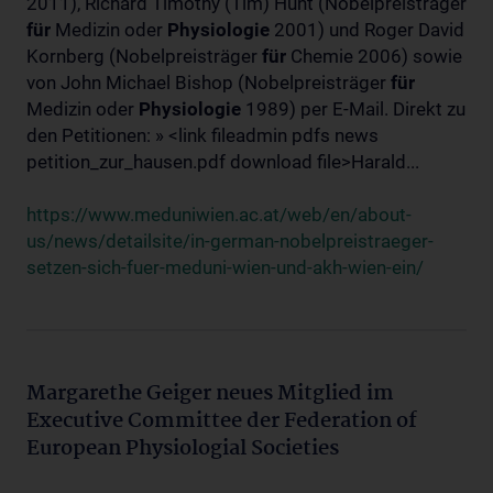
2011), Richard Timothy (Tim) Hunt (Nobelpreisträger
für
Medizin oder
Physiologie
2001) und Roger David
Kornberg (Nobelpreisträger
für
Chemie 2006) sowie
von John Michael Bishop (Nobelpreisträger
für
Medizin oder
Physiologie
1989) per E-Mail. Direkt zu
den Petitionen: » <link fileadmin pdfs news
petition_zur_hausen.pdf download file>Harald...
https://www.meduniwien.ac.at/web/en/about-
us/news/detailsite/in-german-nobelpreistraeger-
setzen-sich-fuer-meduni-wien-und-akh-wien-ein/
Margarethe Geiger neues Mitglied im
Executive Committee der Federation of
European Physiologial Societies