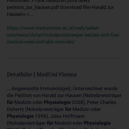
Petitionen: » <link fileadmin pdfs news
petition_zur_hausen.pdf download file>Harald zur
Hausen» <...
https://www.meduniwien.ac.at/web/ueber-
uns/news/detail/nobelpreistraeger-setzen-sich-fuer-
meduni-wien-und-akh-wien-ein/
Detailsite | MedUni Vienna
... Angewandte Immunologie). Unterzeichnet wurde
die Petition von Harald zur Hausen (Nobelpreisträger
für
Medizin oder
Physiologie
2008), Peter Charles
Doherty (Nobelpreisträger
für
Medizin oder
Physiologie
1996), Jules Hoffmann
(Nobelpreisträger
für
Medizin oder
Physiologie