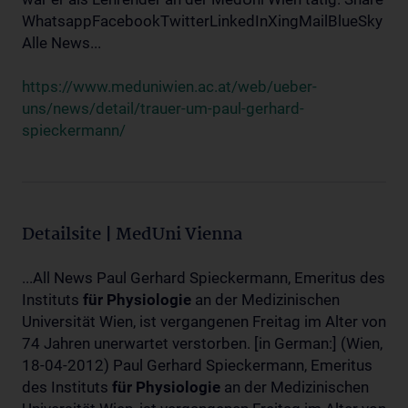
WhatsappFacebookTwitterLinkedInXingMailBlueSky
Alle News...
https://www.meduniwien.ac.at/web/ueber-
uns/news/detail/trauer-um-paul-gerhard-
spieckermann/
Detailsite | MedUni Vienna
...All News Paul Gerhard Spieckermann, Emeritus des
Instituts
für
Physiologie
an der Medizinischen
Universität Wien, ist vergangenen Freitag im Alter von
74 Jahren unerwartet verstorben. [in German:] (Wien,
18-04-2012) Paul Gerhard Spieckermann, Emeritus
des Instituts
für
Physiologie
an der Medizinischen