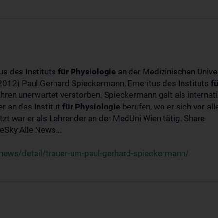
us des Instituts
für
Physiologie
an der Medizinischen Univer
-2012) Paul Gerhard Spieckermann, Emeritus des Instituts
fü
ahren unerwartet verstorben. Spieckermann galt als interna
r an das Institut
für
Physiologie
berufen, wo er sich vor a
t war er als Lehrender an der MedUni Wien tätig. Share
Sky Alle News...
news/detail/trauer-um-paul-gerhard-spieckermann/