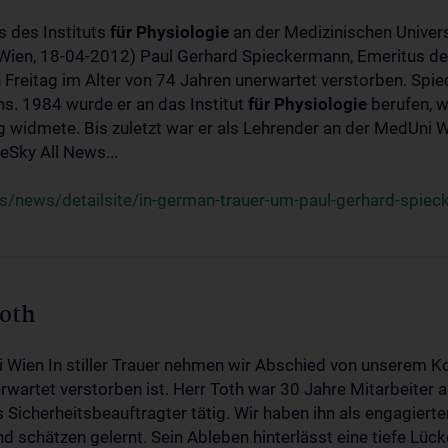
s des Instituts
für
Physiologie
an der Medizinischen Univers
(Wien, 18-04-2012) Paul Gerhard Spieckermann, Emeritus de
 Freitag im Alter von 74 Jahren unerwartet verstorben. Spie
s. 1984 wurde er an das Institut
für
Physiologie
berufen, w
idmete. Bis zuletzt war er als Lehrender an der MedUni Wi
Sky All News...
/news/detailsite/in-german-trauer-um-paul-gerhard-spie
Toth
i Wien In stiller Trauer nehmen wir Abschied von unserem K
wartet verstorben ist. Herr Toth war 30 Jahre Mitarbeiter a
Sicherheitsbeauftragter tätig. Wir haben ihn als engagierte
nd schätzen gelernt. Sein Ableben hinterlässt eine tiefe Lüc