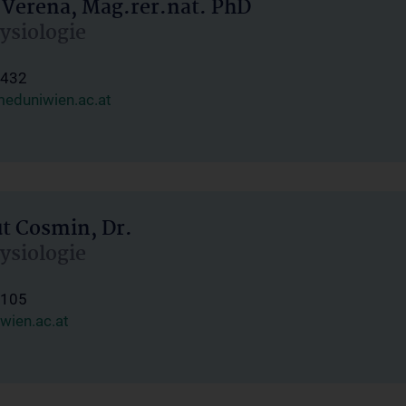
 Verena, Mag.rer.nat. PhD
hysiologie
1432
eduniwien.ac.at
ut Cosmin, Dr.
hysiologie
1105
wien.ac.at