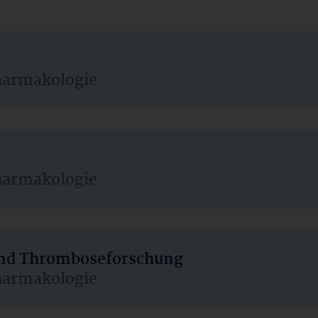
harmakologie
harmakologie
 und Thromboseforschung
harmakologie