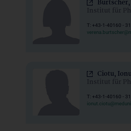
Burtscher,
Institut für P
T: +43-1-40160 - 3
verena.burtscher@m
Ciotu, Ion
Institut für P
T: +43-1-40160 - 3
ionut.ciotu@meduni