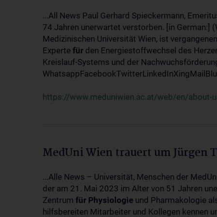
...All News Paul Gerhard Spieckermann, Emeritu
74 Jahren unerwartet verstorben. [in German:] 
Medizinischen Universität Wien, ist vergangenen
Experte
für
den Energiestoffwechsel des Herzen
Kreislauf-Systems und der Nachwuchsförderung w
WhatsappFacebookTwitterLinkedInXingMailBlue
https://www.meduniwien.ac.at/web/en/about-us
MedUni Wien trauert um Jürgen 
...Alle News – Universität, Menschen der MedUn
der am 21. Mai 2023 im Alter von 51 Jahren uner
Zentrum
für
Physiologie
und Pharmakologie als 
hilfsbereiten Mitarbeiter und Kollegen kennen u