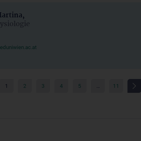
artina,
hysiologie
duniwien.ac.at
1
2
3
4
5
…
11