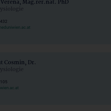
 Verena, Mag.rer.nat. PhD
hysiologie
1432
eduniwien.ac.at
ut Cosmin, Dr.
hysiologie
1105
wien.ac.at