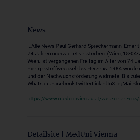
News
...Alle News Paul Gerhard Spieckermann, Emerit
74 Jahren unerwartet verstorben. (Wien, 18-04
Wien, ist vergangenen Freitag im Alter von 74 J
Energiestoffwechsel des Herzens. 1984 wurde e
und der Nachwuchsförderung widmete. Bis zuletz
WhatsappFacebookTwitterLinkedInXingMailBlue
https://www.meduniwien.ac.at/web/ueber-uns/
Detailsite | MedUni Vienna