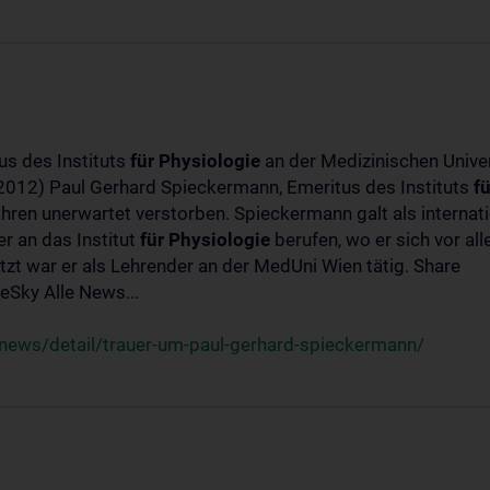
us des Instituts
für
Physiologie
an der Medizinischen Univer
-2012) Paul Gerhard Spieckermann, Emeritus des Instituts
fü
ahren unerwartet verstorben. Spieckermann galt als interna
r an das Institut
für
Physiologie
berufen, wo er sich vor a
t war er als Lehrender an der MedUni Wien tätig. Share
Sky Alle News...
news/detail/trauer-um-paul-gerhard-spieckermann/