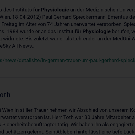
s des Instituts
für
Physiologie
an der Medizinischen Univers
(Wien, 18-04-2012) Paul Gerhard Spieckermann, Emeritus de
 Freitag im Alter von 74 Jahren unerwartet verstorben. Spie
s. 1984 wurde er an das Institut
für
Physiologie
berufen, w
idmete. Bis zuletzt war er als Lehrender an der MedUni Wi
Sky All News...
/news/detailsite/in-german-trauer-um-paul-gerhard-spie
Toth
i Wien In stiller Trauer nehmen wir Abschied von unserem K
wartet verstorben ist. Herr Toth war 30 Jahre Mitarbeiter a
Sicherheitsbeauftragter tätig. Wir haben ihn als engagierte
nd schätzen gelernt. Sein Ableben hinterlässt eine tiefe Lüc