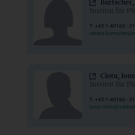
Burtscher,
Institut für P
T: +43-1-40160 - 3
verena.burtscher@m
Ciotu, Ion
Institut für P
T: +43-1-40160 - 3
ionut.ciotu@meduni