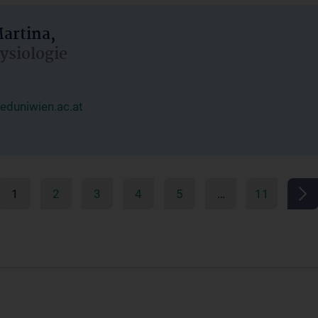
artina,
hysiologie
duniwien.ac.at
1
2
3
4
5
…
11