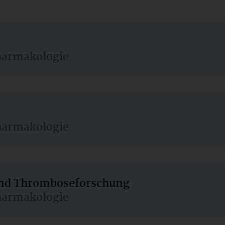
harmakologie
harmakologie
 und Thromboseforschung
harmakologie