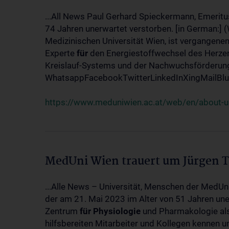
...All News Paul Gerhard Spieckermann, Emeritu
74 Jahren unerwartet verstorben. [in German:] 
Medizinischen Universität Wien, ist vergangenen
Experte
für
den Energiestoffwechsel des Herzen
Kreislauf-Systems und der Nachwuchsförderung w
WhatsappFacebookTwitterLinkedInXingMailBlue
https://www.meduniwien.ac.at/web/en/about-us
MedUni Wien trauert um Jürgen 
...Alle News – Universität, Menschen der MedUn
der am 21. Mai 2023 im Alter von 51 Jahren uner
Zentrum
für
Physiologie
und Pharmakologie als 
hilfsbereiten Mitarbeiter und Kollegen kennen u