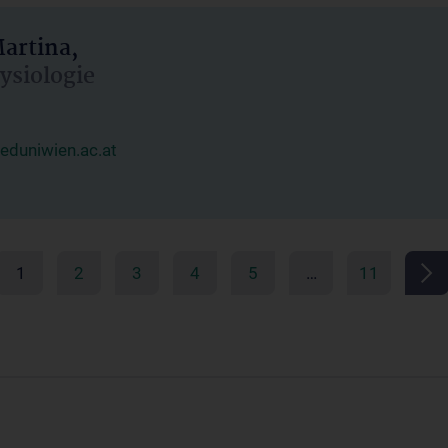
artina,
hysiologie
duniwien.ac.at
1
2
3
4
5
…
11