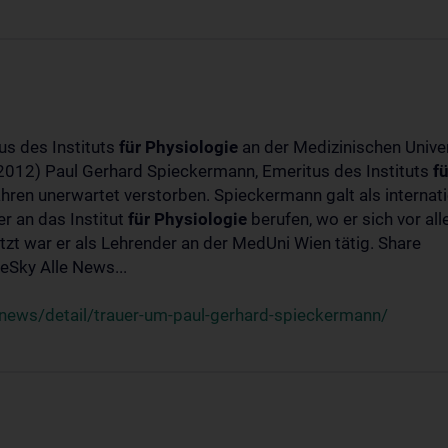
us des Instituts
für
Physiologie
an der Medizinischen Univer
-2012) Paul Gerhard Spieckermann, Emeritus des Instituts
fü
ahren unerwartet verstorben. Spieckermann galt als interna
r an das Institut
für
Physiologie
berufen, wo er sich vor a
t war er als Lehrender an der MedUni Wien tätig. Share
Sky Alle News...
news/detail/trauer-um-paul-gerhard-spieckermann/