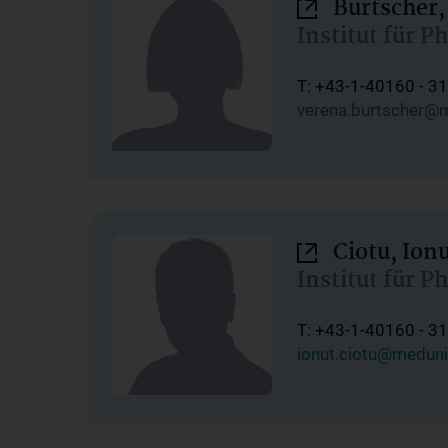
Burtscher,
Institut für P
T: +43-1-40160 - 3
verena.burtscher@m
Ciotu, Ion
Institut für P
T: +43-1-40160 - 3
ionut.ciotu@meduni