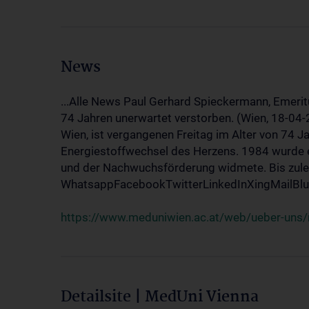
News
...Alle News Paul Gerhard Spieckermann, Emerit
74 Jahren unerwartet verstorben. (Wien, 18-04
Wien, ist vergangenen Freitag im Alter von 74 J
Energiestoffwechsel des Herzens. 1984 wurde e
und der Nachwuchsförderung widmete. Bis zuletz
WhatsappFacebookTwitterLinkedInXingMailBlue
https://www.meduniwien.ac.at/web/ueber-uns/
Detailsite | MedUni Vienna