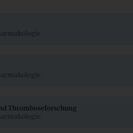
harmakologie
harmakologie
 und Thromboseforschung
harmakologie