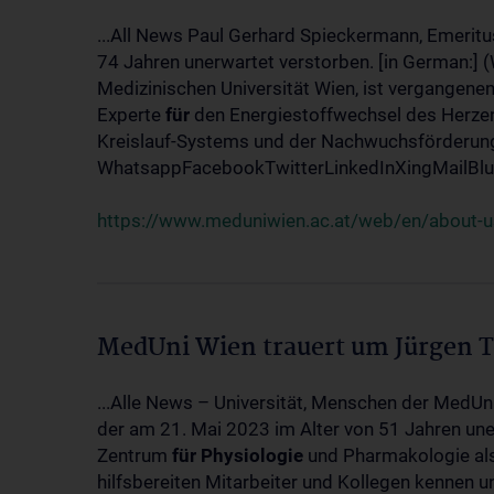
...All News Paul Gerhard Spieckermann, Emeritu
74 Jahren unerwartet verstorben. [in German:] 
Medizinischen Universität Wien, ist vergangenen
Experte
für
den Energiestoffwechsel des Herzen
Kreislauf-Systems und der Nachwuchsförderung w
WhatsappFacebookTwitterLinkedInXingMailBlue
https://www.meduniwien.ac.at/web/en/about-us
MedUni Wien trauert um Jürgen 
...Alle News – Universität, Menschen der MedUn
der am 21. Mai 2023 im Alter von 51 Jahren uner
Zentrum
für
Physiologie
und Pharmakologie als 
hilfsbereiten Mitarbeiter und Kollegen kennen u