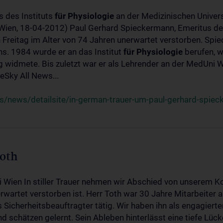
s des Instituts
für
Physiologie
an der Medizinischen Univers
(Wien, 18-04-2012) Paul Gerhard Spieckermann, Emeritus de
 Freitag im Alter von 74 Jahren unerwartet verstorben. Spie
s. 1984 wurde er an das Institut
für
Physiologie
berufen, w
idmete. Bis zuletzt war er als Lehrender an der MedUni Wi
Sky All News...
/news/detailsite/in-german-trauer-um-paul-gerhard-spie
Toth
i Wien In stiller Trauer nehmen wir Abschied von unserem K
wartet verstorben ist. Herr Toth war 30 Jahre Mitarbeiter a
Sicherheitsbeauftragter tätig. Wir haben ihn als engagierte
nd schätzen gelernt. Sein Ableben hinterlässt eine tiefe Lüc