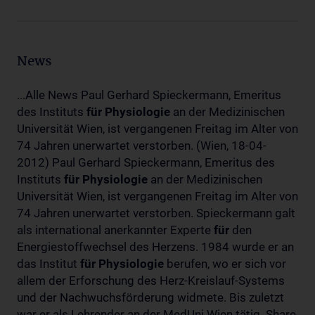
News
...Alle News Paul Gerhard Spieckermann, Emeritus
des Instituts
für
Physiologie
an der Medizinischen
Universität Wien, ist vergangenen Freitag im Alter von
74 Jahren unerwartet verstorben. (Wien, 18-04-
2012) Paul Gerhard Spieckermann, Emeritus des
Instituts
für
Physiologie
an der Medizinischen
Universität Wien, ist vergangenen Freitag im Alter von
74 Jahren unerwartet verstorben. Spieckermann galt
als international anerkannter Experte
für
den
Energiestoffwechsel des Herzens. 1984 wurde er an
das Institut
für
Physiologie
berufen, wo er sich vor
allem der Erforschung des Herz-Kreislauf-Systems
und der Nachwuchsförderung widmete. Bis zuletzt
war er als Lehrender an der MedUni Wien tätig. Share