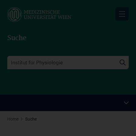
Skip
to
main
content
Suche
Home
Suche