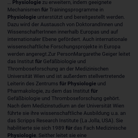
...
Physiologie
zu erweitern, indem geeignete
Mechanismen
für
Trainingsprogramme in
Physiologie
unterstützt und bereitgestellt werden.
Dazu wird der Austausch von DoktorandInnen und
WissenschafterInnen innerhalb Europas und auf
internationaler Ebene gefördert. Auch internationale
wissenschaftliche Forschungsprojekte in Europa
werden angeregt.Zur PersonMargarethe Geiger leitet
das Institut
für
Gefäßbiologie und
Thromboseforschung an der Medizinischen
Universität Wien und ist außerdem stellvertretende
Leiterin des Zentrums
für
Physiologie
und
Pharmakologie, zu dem das Institut
für
Gefäßbiologie und Thromboseforschung gehört.
Nach dem Medizinstudium an der Universität Wien
führte sie ihre wissenschaftliche Ausbildung u.a. an
das Scripps Research Institute (La Jolla, USA). Sie
habilitierte sie sich 1989
für
das Fach Medizinische
Physiologie
. Seither leitet sie eine