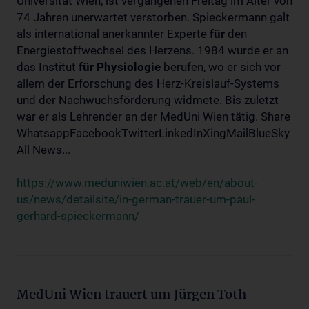
Universität Wien, ist vergangenen Freitag im Alter von
74 Jahren unerwartet verstorben. Spieckermann galt
als international anerkannter Experte
für
den
Energiestoffwechsel des Herzens. 1984 wurde er an
das Institut
für
Physiologie
berufen, wo er sich vor
allem der Erforschung des Herz-Kreislauf-Systems
und der Nachwuchsförderung widmete. Bis zuletzt
war er als Lehrender an der MedUni Wien tätig. Share
WhatsappFacebookTwitterLinkedInXingMailBlueSky
All News...
https://www.meduniwien.ac.at/web/en/about-
us/news/detailsite/in-german-trauer-um-paul-
gerhard-spieckermann/
MedUni Wien trauert um Jürgen Toth