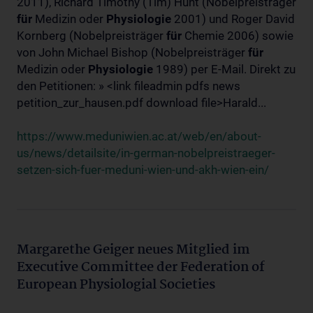
2011), Richard Timothy (Tim) Hunt (Nobelpreisträger
für
Medizin oder
Physiologie
2001) und Roger David
Kornberg (Nobelpreisträger
für
Chemie 2006) sowie
von John Michael Bishop (Nobelpreisträger
für
Medizin oder
Physiologie
1989) per E-Mail. Direkt zu
den Petitionen: » <link fileadmin pdfs news
petition_zur_hausen.pdf download file>Harald...
https://www.meduniwien.ac.at/web/en/about-
us/news/detailsite/in-german-nobelpreistraeger-
setzen-sich-fuer-meduni-wien-und-akh-wien-ein/
Margarethe Geiger neues Mitglied im
Executive Committee der Federation of
European Physiologial Societies