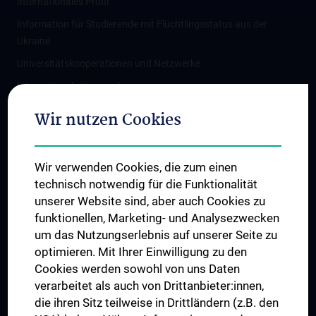
Internationales Profil
Information für Studierende mit Flüchtlingsstatus aus der
Ukraine
Universitätskooperationen und Netzwerke
Internationale Kooperationen
Adjunct Professorships
Wir nutzen Cookies
Student & Staff Exchange
Das KPJ der MedUni Wien
Wir verwenden Cookies, die zum einen
Graduiertentraining
technisch notwendig für die Funktionalität
Dual Career
unserer Website sind, aber auch Cookies zu
funktionellen, Marketing- und Analysezwecken
Trusted Reseach - Research Security - Foreign Interference
um das Nutzungserlebnis auf unserer Seite zu
UNESCO Lehrstuhl für Bioethik
optimieren. Mit Ihrer Einwilligung zu den
MUVI
Cookies werden sowohl von uns Daten
verarbeitet als auch von Drittanbieter:innen,
die ihren Sitz teilweise in Drittländern (z.B. den