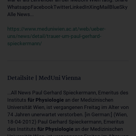
WhatsappFacebookTwitterLinkedInXingMailBlueSky
Alle News...
https://www.meduniwien.ac.at/web/ueber-
uns/news/detail/trauer-um-paul-gerhard-
spieckermann/
Detailsite | MedUni Vienna
...All News Paul Gerhard Spieckermann, Emeritus des
Instituts
für
Physiologie
an der Medizinischen
Universität Wien, ist vergangenen Freitag im Alter von
74 Jahren unerwartet verstorben. [in German:] (Wien,
18-04-2012) Paul Gerhard Spieckermann, Emeritus
des Instituts
für
Physiologie
an der Medizinischen