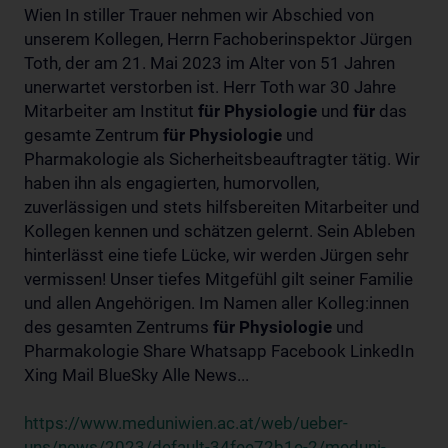
Wien In stiller Trauer nehmen wir Abschied von
unserem Kollegen, Herrn Fachoberinspektor Jürgen
Toth, der am 21. Mai 2023 im Alter von 51 Jahren
unerwartet verstorben ist. Herr Toth war 30 Jahre
Mitarbeiter am Institut
für
Physiologie
und
für
das
gesamte Zentrum
für
Physiologie
und
Pharmakologie als Sicherheitsbeauftragter tätig. Wir
haben ihn als engagierten, humorvollen,
zuverlässigen und stets hilfsbereiten Mitarbeiter und
Kollegen kennen und schätzen gelernt. Sein Ableben
hinterlässt eine tiefe Lücke, wir werden Jürgen sehr
vermissen! Unser tiefes Mitgefühl gilt seiner Familie
und allen Angehörigen. Im Namen aller Kolleg:innen
des gesamten Zentrums
für
Physiologie
und
Pharmakologie Share Whatsapp Facebook LinkedIn
Xing Mail BlueSky Alle News...
https://www.meduniwien.ac.at/web/ueber-
uns/news/2023/default-34fee72b1e-2/meduni-