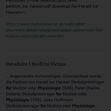
Petitionen: » <link fileadmin pdfs news
petition_zur_hausen.pdf download file>Harald zur
Hausen» <...
https://www.meduniwien.ac.at/web/ueber-
uns/news/detail/nobelpreistraeger-setzen-sich-fuer-
meduni-wien-und-akh-wien-ein/
Detailsite | MedUni Vienna
... Angewandte Immunologie). Unterzeichnet wurde
die Petition von Harald zur Hausen (Nobelpreisträger
für
Medizin oder
Physiologie
2008), Peter Charles
Doherty (Nobelpreisträger
für
Medizin oder
Physiologie
1996), Jules Hoffmann
(Nobelpreisträger
für
Medizin oder
Physiologie