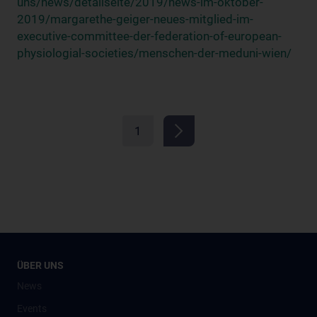
uns/news/detailseite/2019/news-im-oktober-
2019/margarethe-geiger-neues-mitglied-im-
executive-committee-der-federation-of-european-
physiologial-societies/menschen-der-meduni-wien/
1
ÜBER UNS
News
Events