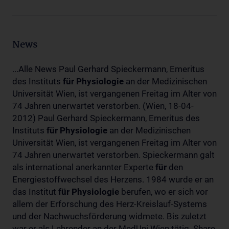
News
...Alle News Paul Gerhard Spieckermann, Emeritus
des Instituts
für
Physiologie
an der Medizinischen
Universität Wien, ist vergangenen Freitag im Alter von
74 Jahren unerwartet verstorben. (Wien, 18-04-
2012) Paul Gerhard Spieckermann, Emeritus des
Instituts
für
Physiologie
an der Medizinischen
Universität Wien, ist vergangenen Freitag im Alter von
74 Jahren unerwartet verstorben. Spieckermann galt
als international anerkannter Experte
für
den
Energiestoffwechsel des Herzens. 1984 wurde er an
das Institut
für
Physiologie
berufen, wo er sich vor
allem der Erforschung des Herz-Kreislauf-Systems
und der Nachwuchsförderung widmete. Bis zuletzt
war er als Lehrender an der MedUni Wien tätig. Share