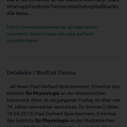
WhatsappFacebookTwitterLinkedInXingMailBlueSky
Alle News...
https://www.meduniwien.ac.at/web/ueber-
uns/news/detail/trauer-um-paul-gerhard-
spieckermann/
Detailsite | MedUni Vienna
...All News Paul Gerhard Spieckermann, Emeritus des
Instituts
für
Physiologie
an der Medizinischen
Universität Wien, ist vergangenen Freitag im Alter von
74 Jahren unerwartet verstorben. [in German:] (Wien,
18-04-2012) Paul Gerhard Spieckermann, Emeritus
des Instituts
für
Physiologie
an der Medizinischen