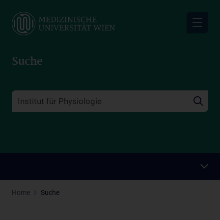
Skip
to
main
content
Suche
Home
Suche