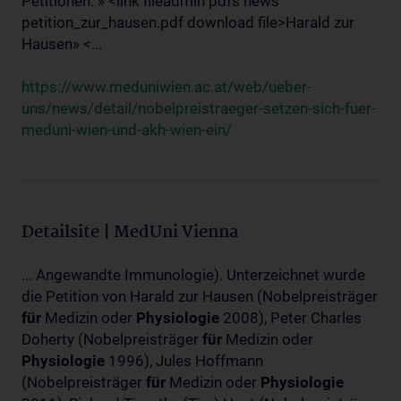
Petitionen: » <link fileadmin pdfs news
petition_zur_hausen.pdf download file>Harald zur
Hausen» <...
https://www.meduniwien.ac.at/web/ueber-
uns/news/detail/nobelpreistraeger-setzen-sich-fuer-
meduni-wien-und-akh-wien-ein/
Detailsite | MedUni Vienna
... Angewandte Immunologie). Unterzeichnet wurde
die Petition von Harald zur Hausen (Nobelpreisträger
für
Medizin oder
Physiologie
2008), Peter Charles
Doherty (Nobelpreisträger
für
Medizin oder
Physiologie
1996), Jules Hoffmann
(Nobelpreisträger
für
Medizin oder
Physiologie