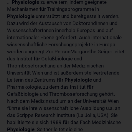
...
Physiologie
zu erweitern, indem geeignete
Mechanismen
für
Trainingsprogramme in
Physiologie
unterstützt und bereitgestellt werden.
Dazu wird der Austausch von DoktorandInnen und
WissenschafterInnen innerhalb Europas und auf
internationaler Ebene gefördert. Auch internationale
wissenschaftliche Forschungsprojekte in Europa
werden angeregt.Zur PersonMargarethe Geiger leitet
das Institut
für
Gefäßbiologie und
Thromboseforschung an der Medizinischen
Universität Wien und ist außerdem stellvertretende
Leiterin des Zentrums
für
Physiologie
und
Pharmakologie, zu dem das Institut
für
Gefäßbiologie und Thromboseforschung gehört.
Nach dem Medizinstudium an der Universität Wien
führte sie ihre wissenschaftliche Ausbildung u.a. an
das Scripps Research Institute (La Jolla, USA). Sie
habilitierte sie sich 1989
für
das Fach Medizinische
Physiologie
. Seither leitet sie eine