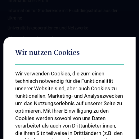
Internationales Profil
Information für Studierende mit Flüchtlingsstatus aus der
Ukraine
Universitätskooperationen und Netzwerke
Internationale Kooperationen
Adjunct Professorships
Wir nutzen Cookies
Student & Staff Exchange
Das KPJ der MedUni Wien
Wir verwenden Cookies, die zum einen
Graduiertentraining
technisch notwendig für die Funktionalität
Dual Career
unserer Website sind, aber auch Cookies zu
funktionellen, Marketing- und Analysezwecken
Trusted Reseach - Research Security - Foreign Interference
um das Nutzungserlebnis auf unserer Seite zu
UNESCO Lehrstuhl für Bioethik
optimieren. Mit Ihrer Einwilligung zu den
MUVI
Cookies werden sowohl von uns Daten
verarbeitet als auch von Drittanbieter:innen,
die ihren Sitz teilweise in Drittländern (z.B. den