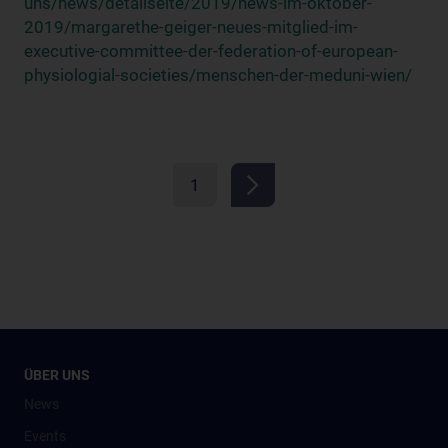
uns/news/detailseite/2019/news-im-oktober-
2019/margarethe-geiger-neues-mitglied-im-
executive-committee-der-federation-of-european-
physiologial-societies/menschen-der-meduni-wien/
1
ÜBER UNS
News
Events