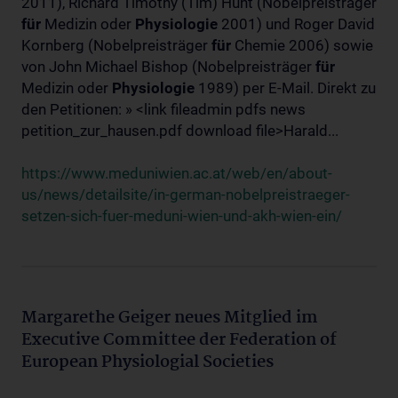
2011), Richard Timothy (Tim) Hunt (Nobelpreisträger
für
Medizin oder
Physiologie
2001) und Roger David
Kornberg (Nobelpreisträger
für
Chemie 2006) sowie
von John Michael Bishop (Nobelpreisträger
für
Medizin oder
Physiologie
1989) per E-Mail. Direkt zu
den Petitionen: » <link fileadmin pdfs news
petition_zur_hausen.pdf download file>Harald...
https://www.meduniwien.ac.at/web/en/about-
us/news/detailsite/in-german-nobelpreistraeger-
setzen-sich-fuer-meduni-wien-und-akh-wien-ein/
Margarethe Geiger neues Mitglied im
Executive Committee der Federation of
European Physiologial Societies