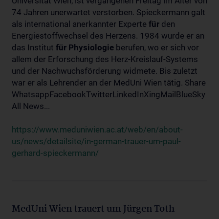
Universität Wien, ist vergangenen Freitag im Alter von
74 Jahren unerwartet verstorben. Spieckermann galt
als international anerkannter Experte
für
den
Energiestoffwechsel des Herzens. 1984 wurde er an
das Institut
für
Physiologie
berufen, wo er sich vor
allem der Erforschung des Herz-Kreislauf-Systems
und der Nachwuchsförderung widmete. Bis zuletzt
war er als Lehrender an der MedUni Wien tätig. Share
WhatsappFacebookTwitterLinkedInXingMailBlueSky
All News...
https://www.meduniwien.ac.at/web/en/about-
us/news/detailsite/in-german-trauer-um-paul-
gerhard-spieckermann/
MedUni Wien trauert um Jürgen Toth