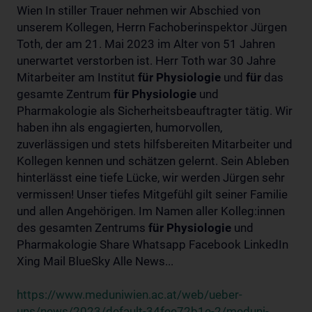
Wien In stiller Trauer nehmen wir Abschied von
unserem Kollegen, Herrn Fachoberinspektor Jürgen
Toth, der am 21. Mai 2023 im Alter von 51 Jahren
unerwartet verstorben ist. Herr Toth war 30 Jahre
Mitarbeiter am Institut
für
Physiologie
und
für
das
gesamte Zentrum
für
Physiologie
und
Pharmakologie als Sicherheitsbeauftragter tätig. Wir
haben ihn als engagierten, humorvollen,
zuverlässigen und stets hilfsbereiten Mitarbeiter und
Kollegen kennen und schätzen gelernt. Sein Ableben
hinterlässt eine tiefe Lücke, wir werden Jürgen sehr
vermissen! Unser tiefes Mitgefühl gilt seiner Familie
und allen Angehörigen. Im Namen aller Kolleg:innen
des gesamten Zentrums
für
Physiologie
und
Pharmakologie Share Whatsapp Facebook LinkedIn
Xing Mail BlueSky Alle News...
https://www.meduniwien.ac.at/web/ueber-
uns/news/2023/default-34fee72b1e-2/meduni-