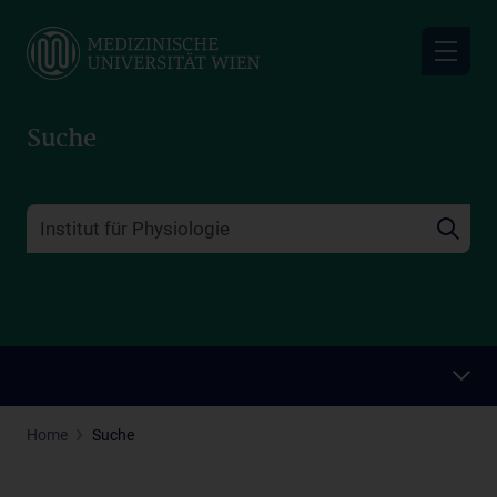
Skip
to
main
content
Suche
Home
Suche