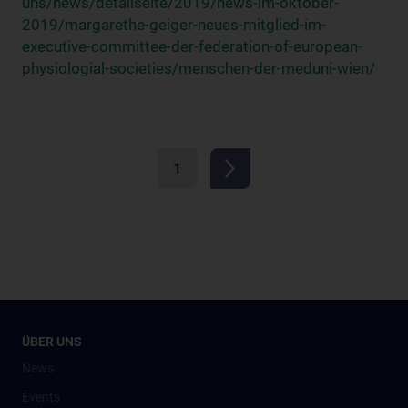
uns/news/detailseite/2019/news-im-oktober-
2019/margarethe-geiger-neues-mitglied-im-
executive-committee-der-federation-of-european-
physiologial-societies/menschen-der-meduni-wien/
1
ÜBER UNS
News
Events