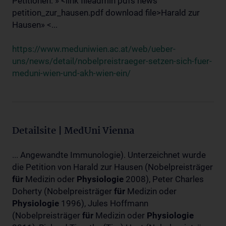
Petitionen: » <link fileadmin pdfs news
petition_zur_hausen.pdf download file>Harald zur
Hausen» <...
https://www.meduniwien.ac.at/web/ueber-
uns/news/detail/nobelpreistraeger-setzen-sich-fuer-
meduni-wien-und-akh-wien-ein/
Detailsite | MedUni Vienna
... Angewandte Immunologie). Unterzeichnet wurde
die Petition von Harald zur Hausen (Nobelpreisträger
für
Medizin oder
Physiologie
2008), Peter Charles
Doherty (Nobelpreisträger
für
Medizin oder
Physiologie
1996), Jules Hoffmann
(Nobelpreisträger
für
Medizin oder
Physiologie