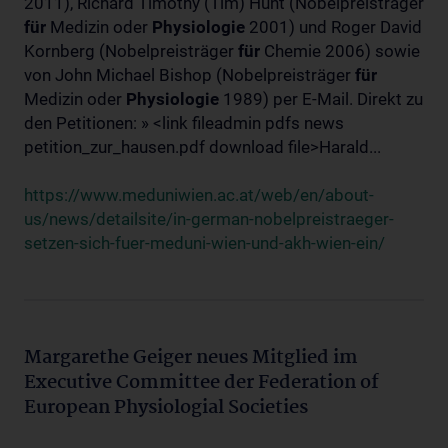
2011), Richard Timothy (Tim) Hunt (Nobelpreisträger
für
Medizin oder
Physiologie
2001) und Roger David
Kornberg (Nobelpreisträger
für
Chemie 2006) sowie
von John Michael Bishop (Nobelpreisträger
für
Medizin oder
Physiologie
1989) per E-Mail. Direkt zu
den Petitionen: » <link fileadmin pdfs news
petition_zur_hausen.pdf download file>Harald...
https://www.meduniwien.ac.at/web/en/about-
us/news/detailsite/in-german-nobelpreistraeger-
setzen-sich-fuer-meduni-wien-und-akh-wien-ein/
Margarethe Geiger neues Mitglied im
Executive Committee der Federation of
European Physiologial Societies