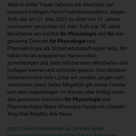
Wien In stiller Trauer nehmen wir Abschied von
unserem Kollegen, Herrn Fachoberinspektor Jürgen
Toth, der am 21. Mai 2023 im Alter von 51 Jahren
unerwartet verstorben ist. Herr Toth war 30 Jahre
Mitarbeiter am Institut
für
Physiologie
und
für
das
gesamte Zentrum
für
Physiologie
und
Pharmakologie als Sicherheitsbeauftragter tätig. Wir
haben ihn als engagierten, humorvollen,
zuverlässigen und stets hilfsbereiten Mitarbeiter und
Kollegen kennen und schätzen gelernt. Sein Ableben
hinterlässt eine tiefe Lücke, wir werden Jürgen sehr
vermissen! Unser tiefes Mitgefühl gilt seiner Familie
und allen Angehörigen. Im Namen aller Kolleg:innen
des gesamten Zentrums
für
Physiologie
und
Pharmakologie Share Whatsapp Facebook LinkedIn
Xing Mail BlueSky Alle News...
https://www.meduniwien.ac.at/web/ueber-
uns/news/2023/default-34fee72b1e-2/meduni-