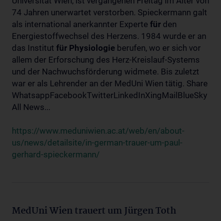
Universität Wien, ist vergangenen Freitag im Alter von
74 Jahren unerwartet verstorben. Spieckermann galt
als international anerkannter Experte
für
den
Energiestoffwechsel des Herzens. 1984 wurde er an
das Institut
für
Physiologie
berufen, wo er sich vor
allem der Erforschung des Herz-Kreislauf-Systems
und der Nachwuchsförderung widmete. Bis zuletzt
war er als Lehrender an der MedUni Wien tätig. Share
WhatsappFacebookTwitterLinkedInXingMailBlueSky
All News...
https://www.meduniwien.ac.at/web/en/about-
us/news/detailsite/in-german-trauer-um-paul-
gerhard-spieckermann/
MedUni Wien trauert um Jürgen Toth