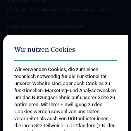
Internationales Profil
Information für Studierende mit Flüchtlingsstatus aus der
Ukraine
Universitätskooperationen und Netzwerke
Internationale Kooperationen
Adjunct Professorships
Wir nutzen Cookies
Student & Staff Exchange
Das KPJ der MedUni Wien
Wir verwenden Cookies, die zum einen
Graduiertentraining
technisch notwendig für die Funktionalität
Dual Career
unserer Website sind, aber auch Cookies zu
funktionellen, Marketing- und Analysezwecken
Trusted Reseach - Research Security - Foreign Interference
um das Nutzungserlebnis auf unserer Seite zu
UNESCO Lehrstuhl für Bioethik
optimieren. Mit Ihrer Einwilligung zu den
MUVI
Cookies werden sowohl von uns Daten
verarbeitet als auch von Drittanbieter:innen,
die ihren Sitz teilweise in Drittländern (z.B. den