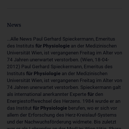
News
...Alle News Paul Gerhard Spieckermann, Emeritus
des Instituts
für
Physiologie
an der Medizinischen
Universität Wien, ist vergangenen Freitag im Alter von
74 Jahren unerwartet verstorben. (Wien, 18-04-
2012) Paul Gerhard Spieckermann, Emeritus des
Instituts
für
Physiologie
an der Medizinischen
Universität Wien, ist vergangenen Freitag im Alter von
74 Jahren unerwartet verstorben. Spieckermann galt
als international anerkannter Experte
für
den
Energiestoffwechsel des Herzens. 1984 wurde er an
das Institut
für
Physiologie
berufen, wo er sich vor
allem der Erforschung des Herz-Kreislauf-Systems
und der Nachwuchsförderung widmete. Bis zuletzt
war er als Lehrender an der MedUni Wien tätig. Share