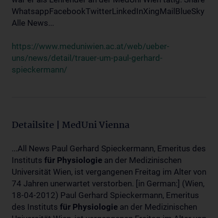
WhatsappFacebookTwitterLinkedInXingMailBlueSky
Alle News...
https://www.meduniwien.ac.at/web/ueber-
uns/news/detail/trauer-um-paul-gerhard-
spieckermann/
Detailsite | MedUni Vienna
...All News Paul Gerhard Spieckermann, Emeritus des
Instituts
für
Physiologie
an der Medizinischen
Universität Wien, ist vergangenen Freitag im Alter von
74 Jahren unerwartet verstorben. [in German:] (Wien,
18-04-2012) Paul Gerhard Spieckermann, Emeritus
des Instituts
für
Physiologie
an der Medizinischen