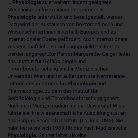
...
Physiologie
zu erweitern, indem geeignete
Mechanismen
für
Trainingsprogramme in
Physiologie
unterstützt und bereitgestellt werden.
Dazu wird der Austausch von DoktorandInnen und
WissenschafterInnen innerhalb Europas und auf
internationaler Ebene gefördert. Auch internationale
wissenschaftliche Forschungsprojekte in Europa
werden angeregt.Zur PersonMargarethe Geiger leitet
das Institut
für
Gefäßbiologie und
Thromboseforschung an der Medizinischen
Universität Wien und ist außerdem stellvertretende
Leiterin des Zentrums
für
Physiologie
und
Pharmakologie, zu dem das Institut
für
Gefäßbiologie und Thromboseforschung gehört.
Nach dem Medizinstudium an der Universität Wien
führte sie ihre wissenschaftliche Ausbildung u.a. an
das Scripps Research Institute (La Jolla, USA). Sie
habilitierte sie sich 1989
für
das Fach Medizinische
Physiologie
. Seither leitet sie eine