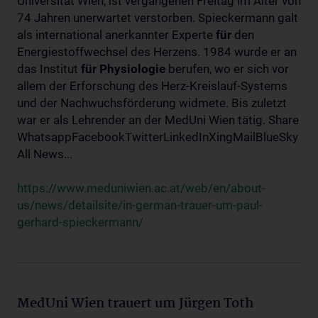
Universität Wien, ist vergangenen Freitag im Alter von
74 Jahren unerwartet verstorben. Spieckermann galt
als international anerkannter Experte
für
den
Energiestoffwechsel des Herzens. 1984 wurde er an
das Institut
für
Physiologie
berufen, wo er sich vor
allem der Erforschung des Herz-Kreislauf-Systems
und der Nachwuchsförderung widmete. Bis zuletzt
war er als Lehrender an der MedUni Wien tätig. Share
WhatsappFacebookTwitterLinkedInXingMailBlueSky
All News...
https://www.meduniwien.ac.at/web/en/about-
us/news/detailsite/in-german-trauer-um-paul-
gerhard-spieckermann/
MedUni Wien trauert um Jürgen Toth