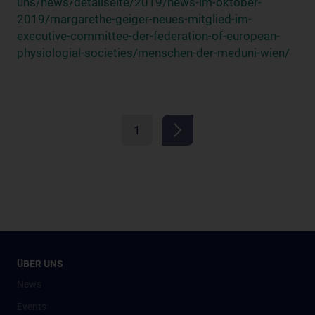
uns/news/detailseite/2019/news-im-oktober-
2019/margarethe-geiger-neues-mitglied-im-
executive-committee-der-federation-of-european-
physiologial-societies/menschen-der-meduni-wien/
1
ÜBER UNS
News
Events