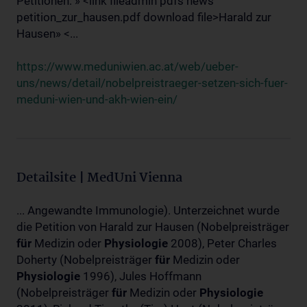
Petitionen: » <link fileadmin pdfs news
petition_zur_hausen.pdf download file>Harald zur
Hausen» <...
https://www.meduniwien.ac.at/web/ueber-
uns/news/detail/nobelpreistraeger-setzen-sich-fuer-
meduni-wien-und-akh-wien-ein/
Detailsite | MedUni Vienna
... Angewandte Immunologie). Unterzeichnet wurde
die Petition von Harald zur Hausen (Nobelpreisträger
für
Medizin oder
Physiologie
2008), Peter Charles
Doherty (Nobelpreisträger
für
Medizin oder
Physiologie
1996), Jules Hoffmann
(Nobelpreisträger
für
Medizin oder
Physiologie