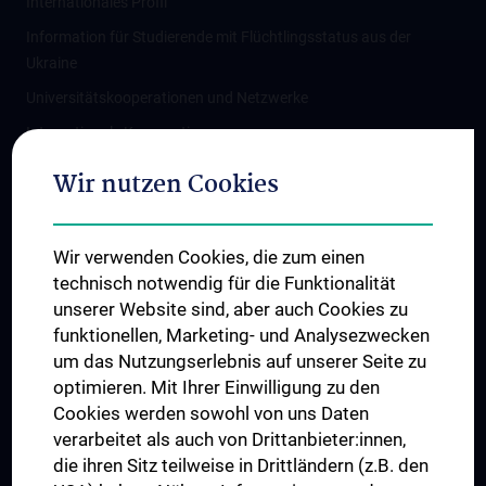
Internationales Profil
Information für Studierende mit Flüchtlingsstatus aus der
Ukraine
Universitätskooperationen und Netzwerke
Internationale Kooperationen
Adjunct Professorships
Wir nutzen Cookies
Student & Staff Exchange
Das KPJ der MedUni Wien
Wir verwenden Cookies, die zum einen
Graduiertentraining
technisch notwendig für die Funktionalität
Dual Career
unserer Website sind, aber auch Cookies zu
funktionellen, Marketing- und Analysezwecken
Trusted Reseach - Research Security - Foreign Interference
um das Nutzungserlebnis auf unserer Seite zu
UNESCO Lehrstuhl für Bioethik
optimieren. Mit Ihrer Einwilligung zu den
MUVI
Cookies werden sowohl von uns Daten
verarbeitet als auch von Drittanbieter:innen,
die ihren Sitz teilweise in Drittländern (z.B. den