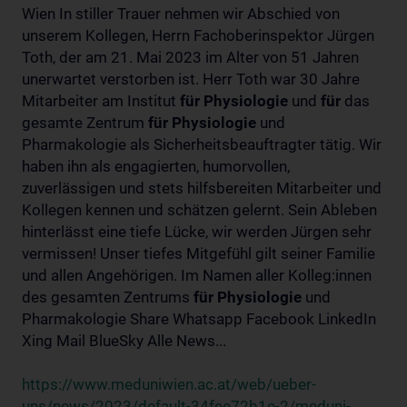
Wien In stiller Trauer nehmen wir Abschied von
unserem Kollegen, Herrn Fachoberinspektor Jürgen
Toth, der am 21. Mai 2023 im Alter von 51 Jahren
unerwartet verstorben ist. Herr Toth war 30 Jahre
Mitarbeiter am Institut
für
Physiologie
und
für
das
gesamte Zentrum
für
Physiologie
und
Pharmakologie als Sicherheitsbeauftragter tätig. Wir
haben ihn als engagierten, humorvollen,
zuverlässigen und stets hilfsbereiten Mitarbeiter und
Kollegen kennen und schätzen gelernt. Sein Ableben
hinterlässt eine tiefe Lücke, wir werden Jürgen sehr
vermissen! Unser tiefes Mitgefühl gilt seiner Familie
und allen Angehörigen. Im Namen aller Kolleg:innen
des gesamten Zentrums
für
Physiologie
und
Pharmakologie Share Whatsapp Facebook LinkedIn
Xing Mail BlueSky Alle News...
https://www.meduniwien.ac.at/web/ueber-
uns/news/2023/default-34fee72b1e-2/meduni-