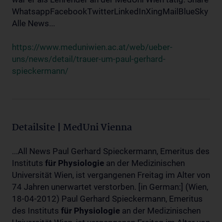
WhatsappFacebookTwitterLinkedInXingMailBlueSky
Alle News...
https://www.meduniwien.ac.at/web/ueber-
uns/news/detail/trauer-um-paul-gerhard-
spieckermann/
Detailsite | MedUni Vienna
...All News Paul Gerhard Spieckermann, Emeritus des
Instituts
für
Physiologie
an der Medizinischen
Universität Wien, ist vergangenen Freitag im Alter von
74 Jahren unerwartet verstorben. [in German:] (Wien,
18-04-2012) Paul Gerhard Spieckermann, Emeritus
des Instituts
für
Physiologie
an der Medizinischen