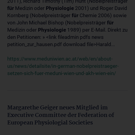
2011), Richard Timothy (Tim) Hunt (Nobelpreisträger
für
Medizin oder
Physiologie
2001) und Roger David
Kornberg (Nobelpreisträger
für
Chemie 2006) sowie
von John Michael Bishop (Nobelpreisträger
für
Medizin oder
Physiologie
1989) per E-Mail. Direkt zu
den Petitionen: » <link fileadmin pdfs news
petition_zur_hausen.pdf download file>Harald...
https://www.meduniwien.ac.at/web/en/about-
us/news/detailsite/in-german-nobelpreistraeger-
setzen-sich-fuer-meduni-wien-und-akh-wien-ein/
Margarethe Geiger neues Mitglied im
Executive Committee der Federation of
European Physiologial Societies