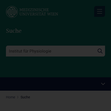
Skip
to
main
content
Suche
Home
Suche