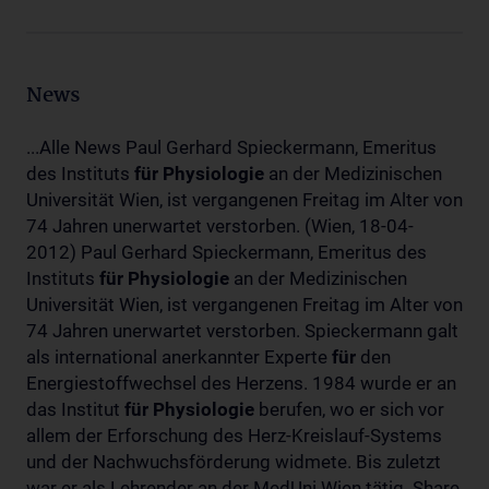
News
...Alle News Paul Gerhard Spieckermann, Emeritus
des Instituts
für
Physiologie
an der Medizinischen
Universität Wien, ist vergangenen Freitag im Alter von
74 Jahren unerwartet verstorben. (Wien, 18-04-
2012) Paul Gerhard Spieckermann, Emeritus des
Instituts
für
Physiologie
an der Medizinischen
Universität Wien, ist vergangenen Freitag im Alter von
74 Jahren unerwartet verstorben. Spieckermann galt
als international anerkannter Experte
für
den
Energiestoffwechsel des Herzens. 1984 wurde er an
das Institut
für
Physiologie
berufen, wo er sich vor
allem der Erforschung des Herz-Kreislauf-Systems
und der Nachwuchsförderung widmete. Bis zuletzt
war er als Lehrender an der MedUni Wien tätig. Share