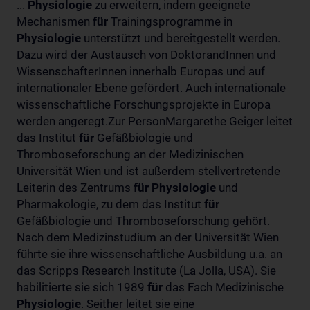
...
Physiologie
zu erweitern, indem geeignete
Mechanismen
für
Trainingsprogramme in
Physiologie
unterstützt und bereitgestellt werden.
Dazu wird der Austausch von DoktorandInnen und
WissenschafterInnen innerhalb Europas und auf
internationaler Ebene gefördert. Auch internationale
wissenschaftliche Forschungsprojekte in Europa
werden angeregt.Zur PersonMargarethe Geiger leitet
das Institut
für
Gefäßbiologie und
Thromboseforschung an der Medizinischen
Universität Wien und ist außerdem stellvertretende
Leiterin des Zentrums
für
Physiologie
und
Pharmakologie, zu dem das Institut
für
Gefäßbiologie und Thromboseforschung gehört.
Nach dem Medizinstudium an der Universität Wien
führte sie ihre wissenschaftliche Ausbildung u.a. an
das Scripps Research Institute (La Jolla, USA). Sie
habilitierte sie sich 1989
für
das Fach Medizinische
Physiologie
. Seither leitet sie eine