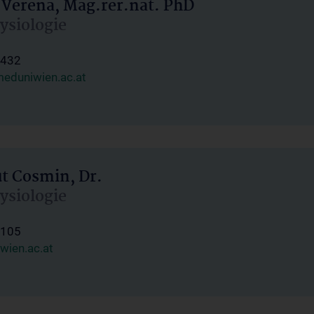
 Verena, Mag.rer.nat. PhD
hysiologie
1432
eduniwien.ac.at
ut Cosmin, Dr.
hysiologie
1105
wien.ac.at