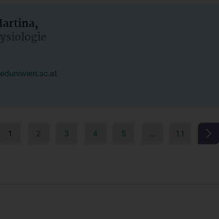
artina,
hysiologie
duniwien.ac.at
1
2
3
4
5
…
11