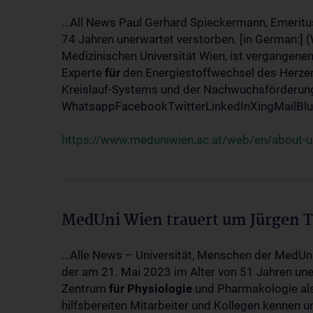
...All News Paul Gerhard Spieckermann, Emeritu
74 Jahren unerwartet verstorben. [in German:] 
Medizinischen Universität Wien, ist vergangenen
Experte
für
den Energiestoffwechsel des Herzen
Kreislauf-Systems und der Nachwuchsförderung w
WhatsappFacebookTwitterLinkedInXingMailBlue
https://www.meduniwien.ac.at/web/en/about-us
MedUni Wien trauert um Jürgen 
...Alle News – Universität, Menschen der MedUn
der am 21. Mai 2023 im Alter von 51 Jahren uner
Zentrum
für
Physiologie
und Pharmakologie als 
hilfsbereiten Mitarbeiter und Kollegen kennen u