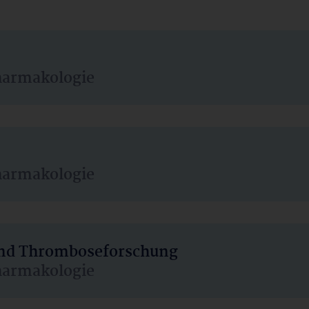
harmakologie
harmakologie
 und Thromboseforschung
harmakologie