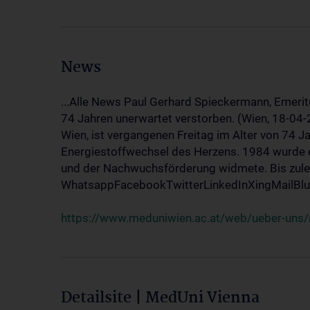
News
...Alle News Paul Gerhard Spieckermann, Emerit
74 Jahren unerwartet verstorben. (Wien, 18-04
Wien, ist vergangenen Freitag im Alter von 74 J
Energiestoffwechsel des Herzens. 1984 wurde e
und der Nachwuchsförderung widmete. Bis zuletz
WhatsappFacebookTwitterLinkedInXingMailBlue
https://www.meduniwien.ac.at/web/ueber-uns/
Detailsite | MedUni Vienna