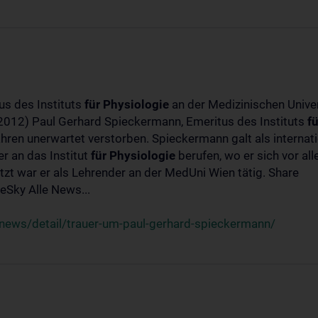
us des Instituts
für
Physiologie
an der Medizinischen Univer
-2012) Paul Gerhard Spieckermann, Emeritus des Instituts
fü
ahren unerwartet verstorben. Spieckermann galt als interna
r an das Institut
für
Physiologie
berufen, wo er sich vor a
t war er als Lehrender an der MedUni Wien tätig. Share
Sky Alle News...
news/detail/trauer-um-paul-gerhard-spieckermann/