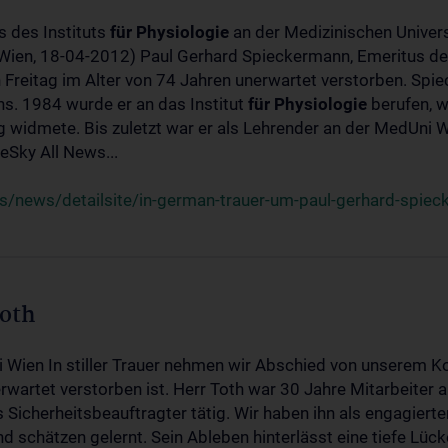
s des Instituts
für
Physiologie
an der Medizinischen Univers
(Wien, 18-04-2012) Paul Gerhard Spieckermann, Emeritus de
 Freitag im Alter von 74 Jahren unerwartet verstorben. Spie
s. 1984 wurde er an das Institut
für
Physiologie
berufen, w
idmete. Bis zuletzt war er als Lehrender an der MedUni Wi
Sky All News...
/news/detailsite/in-german-trauer-um-paul-gerhard-spie
Toth
i Wien In stiller Trauer nehmen wir Abschied von unserem K
wartet verstorben ist. Herr Toth war 30 Jahre Mitarbeiter a
Sicherheitsbeauftragter tätig. Wir haben ihn als engagierte
nd schätzen gelernt. Sein Ableben hinterlässt eine tiefe Lüc