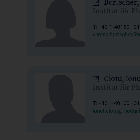
Burtscher,
Institut für P
T: +43-1-40160 - 3
verena.burtscher@m
Ciotu, Ion
Institut für P
T: +43-1-40160 - 3
ionut.ciotu@meduni