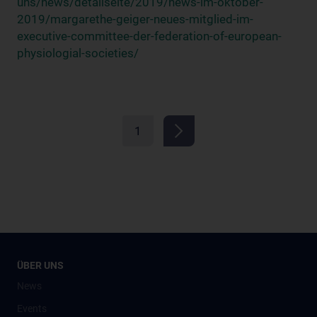
uns/news/detailseite/2019/news-im-oktober-
2019/margarethe-geiger-neues-mitglied-im-
executive-committee-der-federation-of-european-
physiologial-societies/
1
ÜBER UNS
News
Events