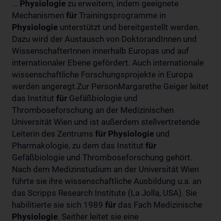
...
Physiologie
zu erweitern, indem geeignete
Mechanismen
für
Trainingsprogramme in
Physiologie
unterstützt und bereitgestellt werden.
Dazu wird der Austausch von DoktorandInnen und
WissenschafterInnen innerhalb Europas und auf
internationaler Ebene gefördert. Auch internationale
wissenschaftliche Forschungsprojekte in Europa
werden angeregt.Zur PersonMargarethe Geiger leitet
das Institut
für
Gefäßbiologie und
Thromboseforschung an der Medizinischen
Universität Wien und ist außerdem stellvertretende
Leiterin des Zentrums
für
Physiologie
und
Pharmakologie, zu dem das Institut
für
Gefäßbiologie und Thromboseforschung gehört.
Nach dem Medizinstudium an der Universität Wien
führte sie ihre wissenschaftliche Ausbildung u.a. an
das Scripps Research Institute (La Jolla, USA). Sie
habilitierte sie sich 1989
für
das Fach Medizinische
Physiologie
. Seither leitet sie eine