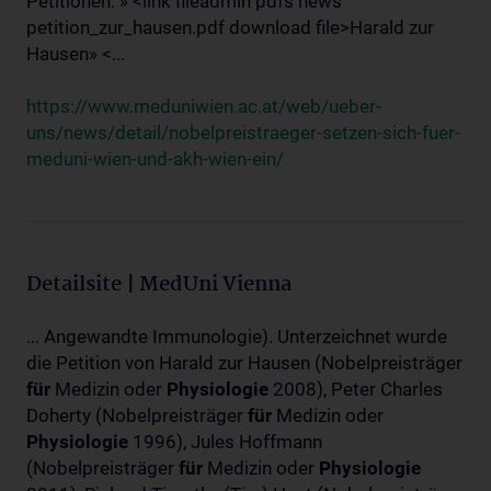
Petitionen: » <link fileadmin pdfs news
petition_zur_hausen.pdf download file>Harald zur
Hausen» <...
https://www.meduniwien.ac.at/web/ueber-
uns/news/detail/nobelpreistraeger-setzen-sich-fuer-
meduni-wien-und-akh-wien-ein/
Detailsite | MedUni Vienna
... Angewandte Immunologie). Unterzeichnet wurde
die Petition von Harald zur Hausen (Nobelpreisträger
für
Medizin oder
Physiologie
2008), Peter Charles
Doherty (Nobelpreisträger
für
Medizin oder
Physiologie
1996), Jules Hoffmann
(Nobelpreisträger
für
Medizin oder
Physiologie