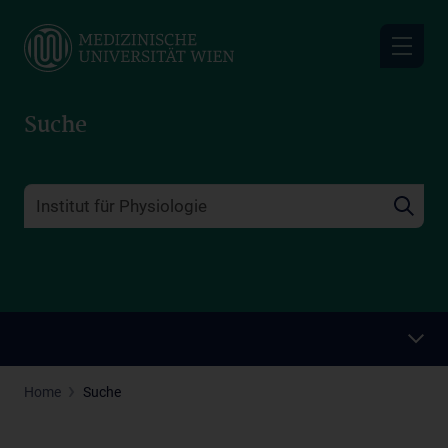
Skip
to
main
content
Suche
Home
Suche