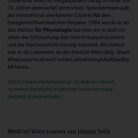
Universität Wien, ist vergangenen Freitag im Alter von
74 Jahren unerwartet verstorben. Spieckermann galt
als international anerkannter Experte
für
den
Energiestoffwechsel des Herzens. 1984 wurde er an
das Institut
für
Physiologie
berufen, wo er sich vor
allem der Erforschung des Herz-Kreislauf-Systems
und der Nachwuchsförderung widmete. Bis zuletzt
war er als Lehrender an der MedUni Wien tätig. Share
WhatsappFacebookTwitterLinkedInXingMailBlueSky
All News...
https://www.meduniwien.ac.at/web/en/about-
us/news/detailsite/in-german-trauer-um-paul-
gerhard-spieckermann/
MedUni Wien trauert um Jürgen Toth