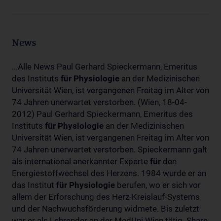
News
...Alle News Paul Gerhard Spieckermann, Emeritus
des Instituts
für
Physiologie
an der Medizinischen
Universität Wien, ist vergangenen Freitag im Alter von
74 Jahren unerwartet verstorben. (Wien, 18-04-
2012) Paul Gerhard Spieckermann, Emeritus des
Instituts
für
Physiologie
an der Medizinischen
Universität Wien, ist vergangenen Freitag im Alter von
74 Jahren unerwartet verstorben. Spieckermann galt
als international anerkannter Experte
für
den
Energiestoffwechsel des Herzens. 1984 wurde er an
das Institut
für
Physiologie
berufen, wo er sich vor
allem der Erforschung des Herz-Kreislauf-Systems
und der Nachwuchsförderung widmete. Bis zuletzt
war er als Lehrender an der MedUni Wien tätig. Share