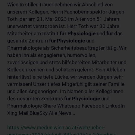
Wien In stiller Trauer nehmen wir Abschied von
unserem Kollegen, Herrn Fachoberinspektor Jürgen
Toth, der am 21. Mai 2023 im Alter von 51 Jahren
unerwartet verstorben ist. Herr Toth war 30 Jahre
Mitarbeiter am Institut
für
Physiologie
und
für
das
gesamte Zentrum
für
Physiologie
und
Pharmakologie als Sicherheitsbeauftragter tätig. Wir
haben ihn als engagierten, humorvollen,
zuverlässigen und stets hilfsbereiten Mitarbeiter und
Kollegen kennen und schätzen gelernt. Sein Ableben
hinterlässt eine tiefe Lücke, wir werden Jürgen sehr
vermissen! Unser tiefes Mitgefühl gilt seiner Familie
und allen Angehörigen. Im Namen aller Kolleg:innen
des gesamten Zentrums
für
Physiologie
und
Pharmakologie Share Whatsapp Facebook LinkedIn
Xing Mail BlueSky Alle News...
https://www.meduniwien.ac.at/web/ueber-
uns/news/2023/default-34fee72b1e-2/meduni-