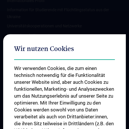
Internationales Profil
Information für Studierende mit Flüchtlingsstatus aus der
Ukraine
Universitätskooperationen und Netzwerke
Internationale Kooperationen
Adjunct Professorships
Wir nutzen Cookies
Student & Staff Exchange
Das KPJ der MedUni Wien
Wir verwenden Cookies, die zum einen
Graduiertentraining
technisch notwendig für die Funktionalität
Dual Career
unserer Website sind, aber auch Cookies zu
funktionellen, Marketing- und Analysezwecken
Trusted Reseach - Research Security - Foreign Interference
um das Nutzungserlebnis auf unserer Seite zu
UNESCO Lehrstuhl für Bioethik
optimieren. Mit Ihrer Einwilligung zu den
MUVI
Cookies werden sowohl von uns Daten
verarbeitet als auch von Drittanbieter:innen,
die ihren Sitz teilweise in Drittländern (z.B. den