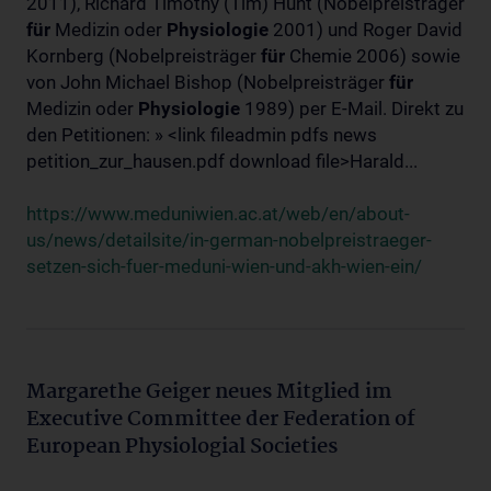
2011), Richard Timothy (Tim) Hunt (Nobelpreisträger
für
Medizin oder
Physiologie
2001) und Roger David
Kornberg (Nobelpreisträger
für
Chemie 2006) sowie
von John Michael Bishop (Nobelpreisträger
für
Medizin oder
Physiologie
1989) per E-Mail. Direkt zu
den Petitionen: » <link fileadmin pdfs news
petition_zur_hausen.pdf download file>Harald...
https://www.meduniwien.ac.at/web/en/about-
us/news/detailsite/in-german-nobelpreistraeger-
setzen-sich-fuer-meduni-wien-und-akh-wien-ein/
Margarethe Geiger neues Mitglied im
Executive Committee der Federation of
European Physiologial Societies