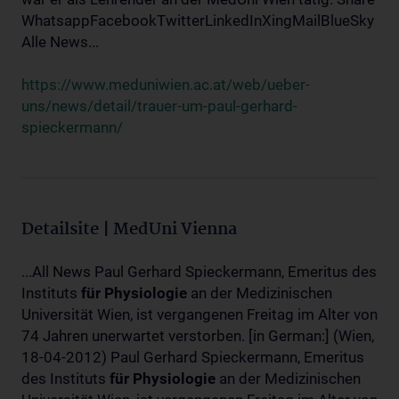
WhatsappFacebookTwitterLinkedInXingMailBlueSky
Alle News...
https://www.meduniwien.ac.at/web/ueber-
uns/news/detail/trauer-um-paul-gerhard-
spieckermann/
Detailsite | MedUni Vienna
...All News Paul Gerhard Spieckermann, Emeritus des
Instituts
für
Physiologie
an der Medizinischen
Universität Wien, ist vergangenen Freitag im Alter von
74 Jahren unerwartet verstorben. [in German:] (Wien,
18-04-2012) Paul Gerhard Spieckermann, Emeritus
des Instituts
für
Physiologie
an der Medizinischen