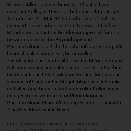
Wien In stiller Trauer nehmen wir Abschied von
unserem Kollegen, Herrn Fachoberinspektor Jürgen
Toth, der am 21. Mai 2023 im Alter von 51 Jahren
unerwartet verstorben ist. Herr Toth war 30 Jahre
Mitarbeiter am Institut
für
Physiologie
und
für
das
gesamte Zentrum
für
Physiologie
und
Pharmakologie als Sicherheitsbeauftragter tätig. Wir
haben ihn als engagierten, humorvollen,
zuverlässigen und stets hilfsbereiten Mitarbeiter und
Kollegen kennen und schätzen gelernt. Sein Ableben
hinterlässt eine tiefe Lücke, wir werden Jürgen sehr
vermissen! Unser tiefes Mitgefühl gilt seiner Familie
und allen Angehörigen. Im Namen aller Kolleg:innen
des gesamten Zentrums
für
Physiologie
und
Pharmakologie Share Whatsapp Facebook LinkedIn
Xing Mail BlueSky Alle News...
https://www.meduniwien.ac.at/web/ueber-
uns/news/2023/default-34fee72b1e-2/meduni-