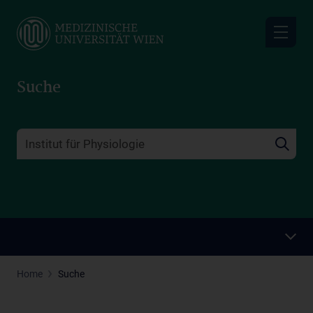
Skip
to
main
content
Suche
Home
Suche