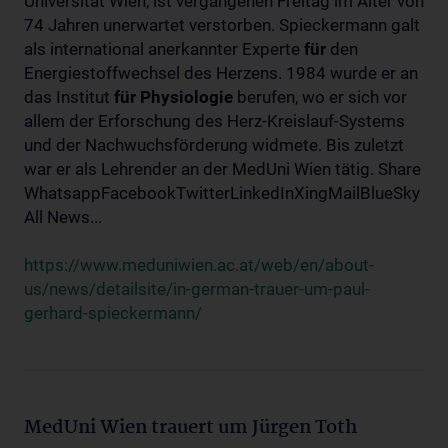
Universität Wien, ist vergangenen Freitag im Alter von
74 Jahren unerwartet verstorben. Spieckermann galt
als international anerkannter Experte
für
den
Energiestoffwechsel des Herzens. 1984 wurde er an
das Institut
für
Physiologie
berufen, wo er sich vor
allem der Erforschung des Herz-Kreislauf-Systems
und der Nachwuchsförderung widmete. Bis zuletzt
war er als Lehrender an der MedUni Wien tätig. Share
WhatsappFacebookTwitterLinkedInXingMailBlueSky
All News...
https://www.meduniwien.ac.at/web/en/about-
us/news/detailsite/in-german-trauer-um-paul-
gerhard-spieckermann/
MedUni Wien trauert um Jürgen Toth