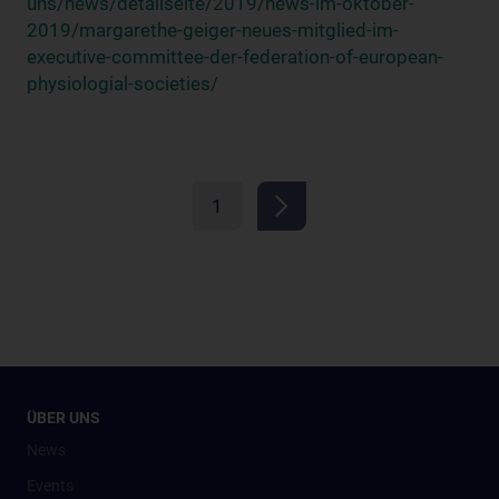
uns/news/detailseite/2019/news-im-oktober-
2019/margarethe-geiger-neues-mitglied-im-
executive-committee-der-federation-of-european-
physiologial-societies/
1
ÜBER UNS
News
Events