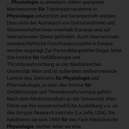
...
Physiologie
zu erweitern, indem geeignete
Mechanismen
für
Trainingsprogramme in
Physiologie
unterstützt und bereitgestellt werden.
Dazu wird der Austausch von DoktorandInnen und
WissenschafterInnen innerhalb Europas und auf
internationaler Ebene gefördert. Auch internationale
wissenschaftliche Forschungsprojekte in Europa
werden angeregt.Zur PersonMargarethe Geiger leitet
das Institut
für
Gefäßbiologie und
Thromboseforschung an der Medizinischen
Universität Wien und ist außerdem stellvertretende
Leiterin des Zentrums
für
Physiologie
und
Pharmakologie, zu dem das Institut
für
Gefäßbiologie und Thromboseforschung gehört.
Nach dem Medizinstudium an der Universität Wien
führte sie ihre wissenschaftliche Ausbildung u.a. an
das Scripps Research Institute (La Jolla, USA). Sie
habilitierte sie sich 1989
für
das Fach Medizinische
Physiologie
. Seither leitet sie eine