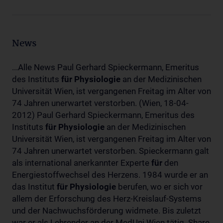
News
...Alle News Paul Gerhard Spieckermann, Emeritus
des Instituts
für
Physiologie
an der Medizinischen
Universität Wien, ist vergangenen Freitag im Alter von
74 Jahren unerwartet verstorben. (Wien, 18-04-
2012) Paul Gerhard Spieckermann, Emeritus des
Instituts
für
Physiologie
an der Medizinischen
Universität Wien, ist vergangenen Freitag im Alter von
74 Jahren unerwartet verstorben. Spieckermann galt
als international anerkannter Experte
für
den
Energiestoffwechsel des Herzens. 1984 wurde er an
das Institut
für
Physiologie
berufen, wo er sich vor
allem der Erforschung des Herz-Kreislauf-Systems
und der Nachwuchsförderung widmete. Bis zuletzt
war er als Lehrender an der MedUni Wien tätig. Share