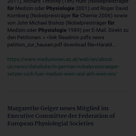
2011), Richard Timothy (Tim) Hunt (Nobelpreisträger
für
Medizin oder
Physiologie
2001) und Roger David
Kornberg (Nobelpreisträger
für
Chemie 2006) sowie
von John Michael Bishop (Nobelpreisträger
für
Medizin oder
Physiologie
1989) per E-Mail. Direkt zu
den Petitionen: » <link fileadmin pdfs news
petition_zur_hausen.pdf download file>Harald...
https://www.meduniwien.ac.at/web/en/about-
us/news/detailsite/in-german-nobelpreistraeger-
setzen-sich-fuer-meduni-wien-und-akh-wien-ein/
Margarethe Geiger neues Mitglied im
Executive Committee der Federation of
European Physiologial Societies