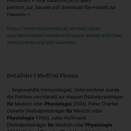
Petitionen: » <link fileadmin pdfs news
petition_zur_hausen.pdf download file>Harald zur
Hausen» <...
https://www.meduniwien.ac.at/web/ueber-
uns/news/detail/nobelpreistraeger-setzen-sich-fuer-
meduni-wien-und-akh-wien-ein/
Detailsite | MedUni Vienna
... Angewandte Immunologie). Unterzeichnet wurde
die Petition von Harald zur Hausen (Nobelpreisträger
für
Medizin oder
Physiologie
2008), Peter Charles
Doherty (Nobelpreisträger
für
Medizin oder
Physiologie
1996), Jules Hoffmann
(Nobelpreisträger
für
Medizin oder
Physiologie