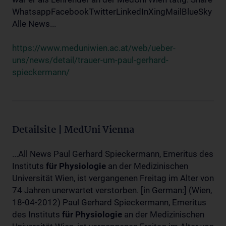
WhatsappFacebookTwitterLinkedInXingMailBlueSky
Alle News...
https://www.meduniwien.ac.at/web/ueber-
uns/news/detail/trauer-um-paul-gerhard-
spieckermann/
Detailsite | MedUni Vienna
...All News Paul Gerhard Spieckermann, Emeritus des
Instituts
für
Physiologie
an der Medizinischen
Universität Wien, ist vergangenen Freitag im Alter von
74 Jahren unerwartet verstorben. [in German:] (Wien,
18-04-2012) Paul Gerhard Spieckermann, Emeritus
des Instituts
für
Physiologie
an der Medizinischen