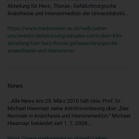
Abteilung für Herz-, Thorax-, Gefäßchirurgische
Anästhesie und Intensivmedizin der Universitätskli...
https://www.meduniwien.ac.at/web/ueber-
uns/events/detail/postgraduales-curriculum-klin-
abteilung-fuer-herz-thorax-gefaesschirurgische-
anaesthesie-und-intensivme/
News
...Alle News Am 25. März 2010 hält Univ. Prof. Dr.
Michael Hiesmayr seine Antrittsvorlesung über „Das
Normale in Anästhesie und Intensivmedizin.“ Michael
Hiesmayr bekleidet seit 1. 7. 2008...
https://www.meduniwien.ac.at/web/ueber-