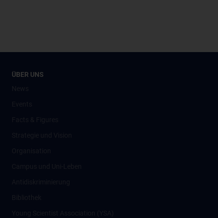
ÜBER UNS
News
Events
Facts & Figures
Strategie und Vision
Organisation
Campus und Uni-Leben
Antidiskriminierung
Bibliothek
Young Scientist Association (YSA)