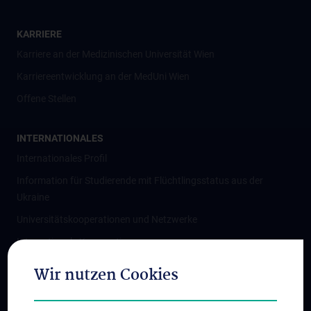
KARRIERE
Karriere an der Medizinischen Universität Wien
Karriereentwicklung an der MedUni Wien
Offene Stellen
INTERNATIONALES
Internationales Profil
Information für Studierende mit Flüchtlingsstatus aus der
Ukraine
Universitätskooperationen und Netzwerke
Internationale Kooperationen
Adjunct Professorships
Wir nutzen Cookies
Student & Staff Exchange
Das KPJ der MedUni Wien