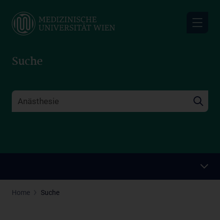
Skip
to
main
content
Suche
Home
Suche