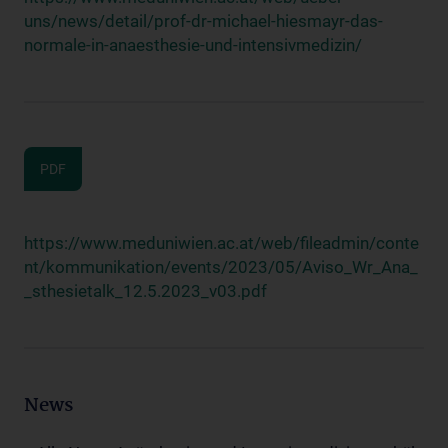
uns/news/detail/prof-dr-michael-hiesmayr-das-
normale-in-anaesthesie-und-intensivmedizin/
PDF
https://www.meduniwien.ac.at/web/fileadmin/conte
nt/kommunikation/events/2023/05/Aviso_Wr_Ana_
_sthesietalk_12.5.2023_v03.pdf
News