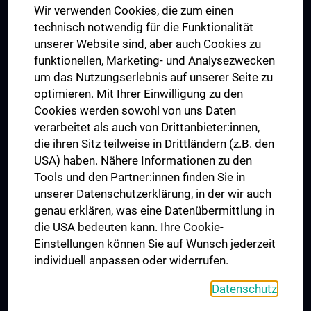
Wir verwenden Cookies, die zum einen
Graduiertentraining
technisch notwendig für die Funktionalität
Dual Career
unserer Website sind, aber auch Cookies zu
funktionellen, Marketing- und Analysezwecken
Trusted Reseach - Research Security - Foreign Interference
um das Nutzungserlebnis auf unserer Seite zu
UNESCO Lehrstuhl für Bioethik
optimieren. Mit Ihrer Einwilligung zu den
MUVI
Cookies werden sowohl von uns Daten
verarbeitet als auch von Drittanbieter:innen,
die ihren Sitz teilweise in Drittländern (z.B. den
USA) haben. Nähere Informationen zu den
Folgen Sie uns auf
Tools und den Partner:innen finden Sie in
unserer Datenschutzerklärung, in der wir auch
genau erklären, was eine Datenübermittlung in
die USA bedeuten kann. Ihre Cookie-
Einstellungen können Sie auf Wunsch jederzeit
individuell anpassen oder widerrufen.
PRESSE
JOBS
Datenschutz
MEDUNI SHOP