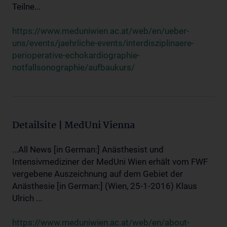
Teilne...
https://www.meduniwien.ac.at/web/en/ueber-
uns/events/jaehrliche-events/interdisziplinaere-
perioperative-echokardiographie-
notfallsonographie/aufbaukurs/
Detailsite | MedUni Vienna
...All News [in German:] Anästhesist und
Intensivmediziner der MedUni Wien erhält vom FWF
vergebene Auszeichnung auf dem Gebiet der
Anästhesie [in German:] (Wien, 25-1-2016) Klaus
Ulrich ...
https://www.meduniwien.ac.at/web/en/about-