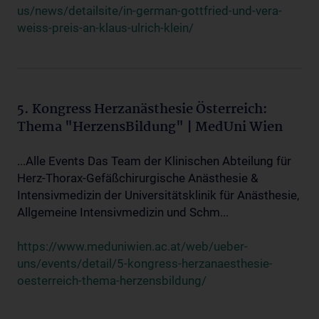
us/news/detailsite/in-german-gottfried-und-vera-
weiss-preis-an-klaus-ulrich-klein/
5. Kongress Herzanästhesie Österreich:
Thema "HerzensBildung" | MedUni Wien
...Alle Events Das Team der Klinischen Abteilung für
Herz-Thorax-Gefäßchirurgische Anästhesie &
Intensivmedizin der Universitätsklinik für Anästhesie,
Allgemeine Intensivmedizin und Schm...
https://www.meduniwien.ac.at/web/ueber-
uns/events/detail/5-kongress-herzanaesthesie-
oesterreich-thema-herzensbildung/