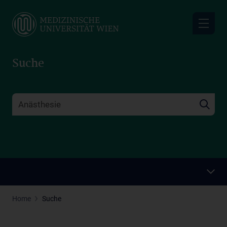
Skip
to
main
content
Suche
Home
Suche