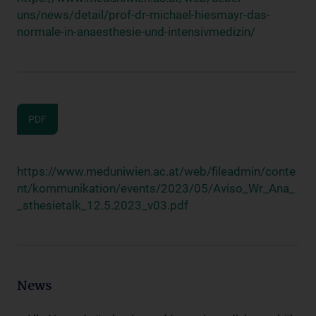
uns/news/detail/prof-dr-michael-hiesmayr-das-
normale-in-anaesthesie-und-intensivmedizin/
PDF
https://www.meduniwien.ac.at/web/fileadmin/conte
nt/kommunikation/events/2023/05/Aviso_Wr_Ana_
_sthesietalk_12.5.2023_v03.pdf
News