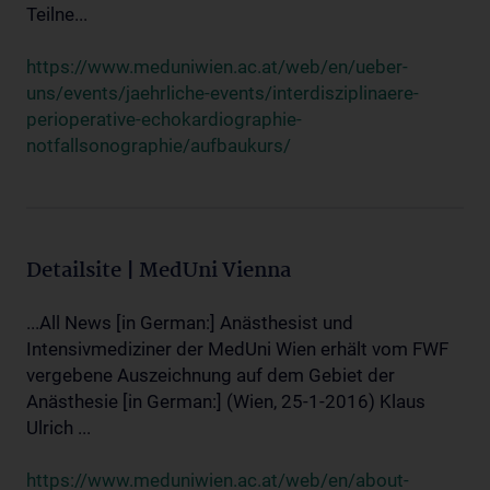
Teilne...
https://www.meduniwien.ac.at/web/en/ueber-
uns/events/jaehrliche-events/interdisziplinaere-
perioperative-echokardiographie-
notfallsonographie/aufbaukurs/
Detailsite | MedUni Vienna
...All News [in German:] Anästhesist und
Intensivmediziner der MedUni Wien erhält vom FWF
vergebene Auszeichnung auf dem Gebiet der
Anästhesie [in German:] (Wien, 25-1-2016) Klaus
Ulrich ...
https://www.meduniwien.ac.at/web/en/about-