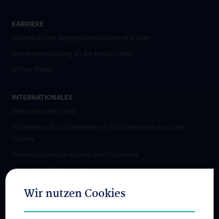
KARRIERE
Karriere an der Medizinischen Universität Wien
Karriereentwicklung an der MedUni Wien
Offene Stellen
INTERNATIONALES
Internationales Profil
Information für Studierende mit Flüchtlingsstatus aus der
Ukraine
Universitätskooperationen und Netzwerke
Internationale Kooperationen
Adjunct Professorships
Wir nutzen Cookies
Student & Staff Exchange
Das KPJ der MedUni Wien