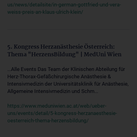
us/news/detailsite/in-german-gottfried-und-vera-
weiss-preis-an-klaus-ulrich-klein/
5. Kongress Herzanästhesie Österreich:
Thema "HerzensBildung" | MedUni Wien
...Alle Events Das Team der Klinischen Abteilung für
Herz-Thorax-Gefäßchirurgische Anästhesie &
Intensivmedizin der Universitätsklinik für Anästhesie,
Allgemeine Intensivmedizin und Schm...
https://www.meduniwien.ac.at/web/ueber-
uns/events/detail/5-kongress-herzanaesthesie-
oesterreich-thema-herzensbildung/