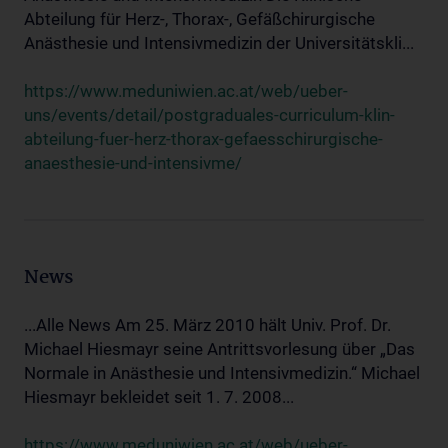
Abteilung für Herz-, Thorax-, Gefäßchirurgische
Anästhesie und Intensivmedizin der Universitätskli...
https://www.meduniwien.ac.at/web/ueber-
uns/events/detail/postgraduales-curriculum-klin-
abteilung-fuer-herz-thorax-gefaesschirurgische-
anaesthesie-und-intensivme/
News
...Alle News Am 25. März 2010 hält Univ. Prof. Dr.
Michael Hiesmayr seine Antrittsvorlesung über „Das
Normale in Anästhesie und Intensivmedizin.“ Michael
Hiesmayr bekleidet seit 1. 7. 2008...
https://www.meduniwien.ac.at/web/ueber-