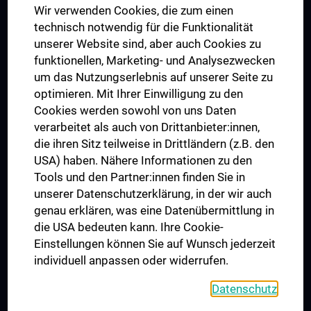
Wir verwenden Cookies, die zum einen
Graduiertentraining
technisch notwendig für die Funktionalität
Dual Career
unserer Website sind, aber auch Cookies zu
funktionellen, Marketing- und Analysezwecken
Trusted Reseach - Research Security - Foreign Interference
um das Nutzungserlebnis auf unserer Seite zu
UNESCO Lehrstuhl für Bioethik
optimieren. Mit Ihrer Einwilligung zu den
MUVI
Cookies werden sowohl von uns Daten
verarbeitet als auch von Drittanbieter:innen,
die ihren Sitz teilweise in Drittländern (z.B. den
USA) haben. Nähere Informationen zu den
Folgen Sie uns auf
Tools und den Partner:innen finden Sie in
unserer Datenschutzerklärung, in der wir auch
genau erklären, was eine Datenübermittlung in
die USA bedeuten kann. Ihre Cookie-
Einstellungen können Sie auf Wunsch jederzeit
individuell anpassen oder widerrufen.
PRESSE
JOBS
Datenschutz
MEDUNI SHOP