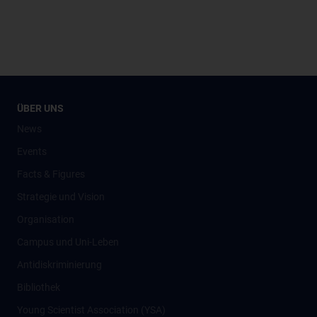
ÜBER UNS
News
Events
Facts & Figures
Strategie und Vision
Organisation
Campus und Uni-Leben
Antidiskriminierung
Bibliothek
Young Scientist Association (YSA)