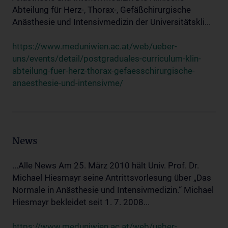
Abteilung für Herz-, Thorax-, Gefäßchirurgische
Anästhesie und Intensivmedizin der Universitätskli...
https://www.meduniwien.ac.at/web/ueber-
uns/events/detail/postgraduales-curriculum-klin-
abteilung-fuer-herz-thorax-gefaesschirurgische-
anaesthesie-und-intensivme/
News
...Alle News Am 25. März 2010 hält Univ. Prof. Dr.
Michael Hiesmayr seine Antrittsvorlesung über „Das
Normale in Anästhesie und Intensivmedizin.“ Michael
Hiesmayr bekleidet seit 1. 7. 2008...
https://www.meduniwien.ac.at/web/ueber-