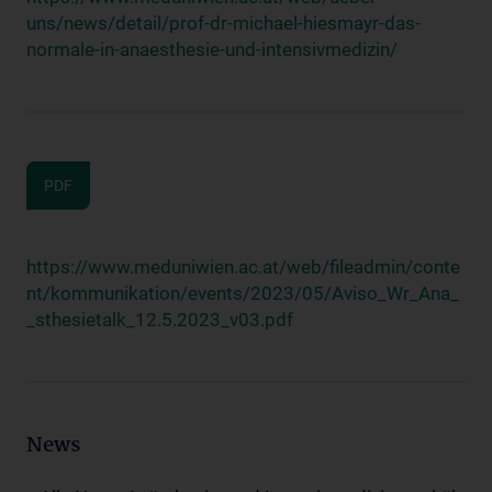
uns/news/detail/prof-dr-michael-hiesmayr-das-
normale-in-anaesthesie-und-intensivmedizin/
PDF
https://www.meduniwien.ac.at/web/fileadmin/conte
nt/kommunikation/events/2023/05/Aviso_Wr_Ana_
_sthesietalk_12.5.2023_v03.pdf
News