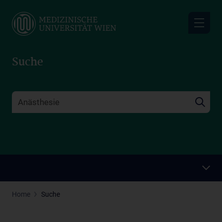
Skip
to
main
content
Suche
Home
Suche