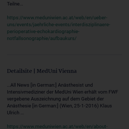
Teilne...
https://www.meduniwien.ac.at/web/en/ueber-
uns/events/jaehrliche-events/interdisziplinaere-
perioperative-echokardiographie-
notfallsonographie/aufbaukurs/
Detailsite | MedUni Vienna
...All News [in German:] Anästhesist und
Intensivmediziner der MedUni Wien erhält vom FWF
vergebene Auszeichnung auf dem Gebiet der
Anästhesie [in German:] (Wien, 25-1-2016) Klaus
Ulrich ...
https://www.meduniwien.ac.at/web/en/about-