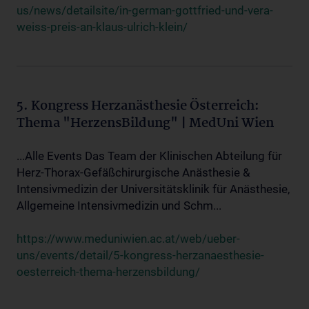
us/news/detailsite/in-german-gottfried-und-vera-
weiss-preis-an-klaus-ulrich-klein/
5. Kongress Herzanästhesie Österreich:
Thema "HerzensBildung" | MedUni Wien
...Alle Events Das Team der Klinischen Abteilung für
Herz-Thorax-Gefäßchirurgische Anästhesie &
Intensivmedizin der Universitätsklinik für Anästhesie,
Allgemeine Intensivmedizin und Schm...
https://www.meduniwien.ac.at/web/ueber-
uns/events/detail/5-kongress-herzanaesthesie-
oesterreich-thema-herzensbildung/