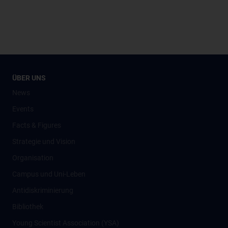
ÜBER UNS
News
Events
Facts & Figures
Strategie und Vision
Organisation
Campus und Uni-Leben
Antidiskriminierung
Bibliothek
Young Scientist Association (YSA)