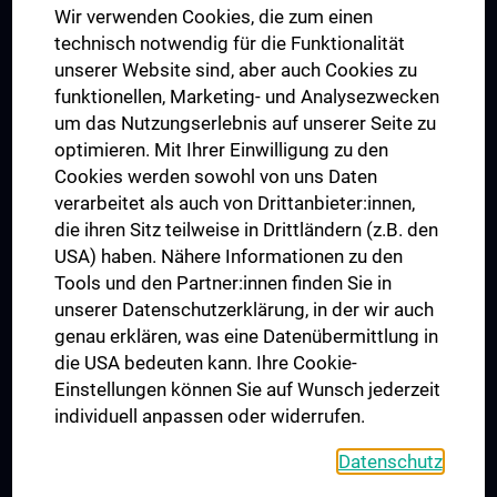
Wir verwenden Cookies, die zum einen
Graduiertentraining
technisch notwendig für die Funktionalität
Dual Career
unserer Website sind, aber auch Cookies zu
funktionellen, Marketing- und Analysezwecken
Trusted Reseach - Research Security - Foreign Interference
um das Nutzungserlebnis auf unserer Seite zu
UNESCO Lehrstuhl für Bioethik
optimieren. Mit Ihrer Einwilligung zu den
MUVI
Cookies werden sowohl von uns Daten
verarbeitet als auch von Drittanbieter:innen,
die ihren Sitz teilweise in Drittländern (z.B. den
USA) haben. Nähere Informationen zu den
Folgen Sie uns auf
Tools und den Partner:innen finden Sie in
unserer Datenschutzerklärung, in der wir auch
genau erklären, was eine Datenübermittlung in
die USA bedeuten kann. Ihre Cookie-
Einstellungen können Sie auf Wunsch jederzeit
individuell anpassen oder widerrufen.
PRESSE
JOBS
Datenschutz
MEDUNI SHOP