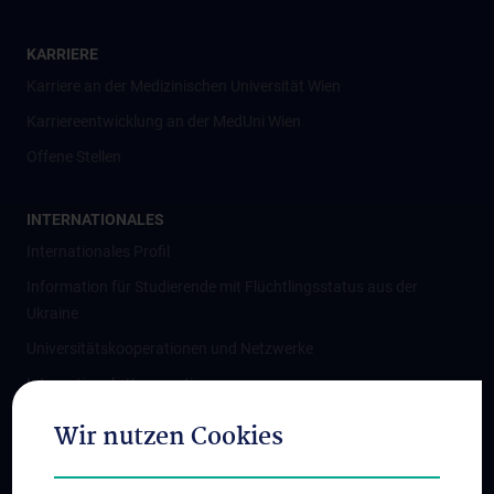
KARRIERE
Karriere an der Medizinischen Universität Wien
Karriereentwicklung an der MedUni Wien
Offene Stellen
INTERNATIONALES
Internationales Profil
Information für Studierende mit Flüchtlingsstatus aus der
Ukraine
Universitätskooperationen und Netzwerke
Internationale Kooperationen
Adjunct Professorships
Wir nutzen Cookies
Student & Staff Exchange
Das KPJ der MedUni Wien