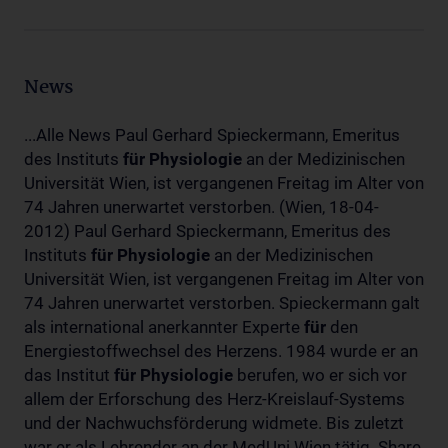
News
...Alle News Paul Gerhard Spieckermann, Emeritus
des Instituts
für
Physiologie
an der Medizinischen
Universität Wien, ist vergangenen Freitag im Alter von
74 Jahren unerwartet verstorben. (Wien, 18-04-
2012) Paul Gerhard Spieckermann, Emeritus des
Instituts
für
Physiologie
an der Medizinischen
Universität Wien, ist vergangenen Freitag im Alter von
74 Jahren unerwartet verstorben. Spieckermann galt
als international anerkannter Experte
für
den
Energiestoffwechsel des Herzens. 1984 wurde er an
das Institut
für
Physiologie
berufen, wo er sich vor
allem der Erforschung des Herz-Kreislauf-Systems
und der Nachwuchsförderung widmete. Bis zuletzt
war er als Lehrender an der MedUni Wien tätig. Share