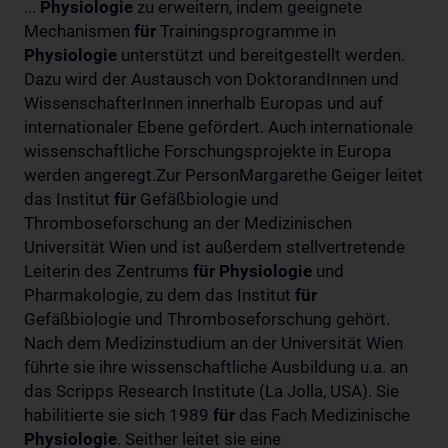
...
Physiologie
zu erweitern, indem geeignete
Mechanismen
für
Trainingsprogramme in
Physiologie
unterstützt und bereitgestellt werden.
Dazu wird der Austausch von DoktorandInnen und
WissenschafterInnen innerhalb Europas und auf
internationaler Ebene gefördert. Auch internationale
wissenschaftliche Forschungsprojekte in Europa
werden angeregt.Zur PersonMargarethe Geiger leitet
das Institut
für
Gefäßbiologie und
Thromboseforschung an der Medizinischen
Universität Wien und ist außerdem stellvertretende
Leiterin des Zentrums
für
Physiologie
und
Pharmakologie, zu dem das Institut
für
Gefäßbiologie und Thromboseforschung gehört.
Nach dem Medizinstudium an der Universität Wien
führte sie ihre wissenschaftliche Ausbildung u.a. an
das Scripps Research Institute (La Jolla, USA). Sie
habilitierte sie sich 1989
für
das Fach Medizinische
Physiologie
. Seither leitet sie eine