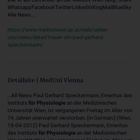
WhatsappFacebookTwitterLinkedInXingMailBlueSky
Alle News...
https://www.meduniwien.ac.at/web/ueber-
uns/news/detail/trauer-um-paul-gerhard-
spieckermann/
Detailsite | MedUni Vienna
...All News Paul Gerhard Spieckermann, Emeritus des
Instituts
für
Physiologie
an der Medizinischen
Universität Wien, ist vergangenen Freitag im Alter von
74 Jahren unerwartet verstorben. [in German:] (Wien,
18-04-2012) Paul Gerhard Spieckermann, Emeritus
des Instituts
für
Physiologie
an der Medizinischen