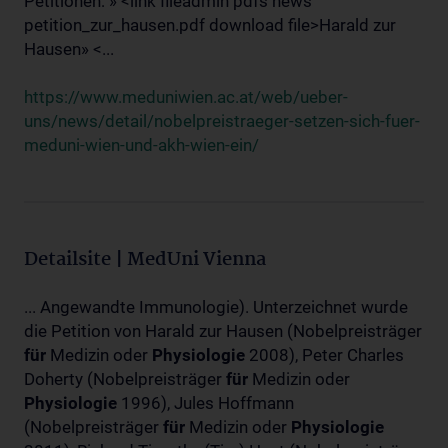
Petitionen: » <link fileadmin pdfs news
petition_zur_hausen.pdf download file>Harald zur
Hausen» <...
https://www.meduniwien.ac.at/web/ueber-
uns/news/detail/nobelpreistraeger-setzen-sich-fuer-
meduni-wien-und-akh-wien-ein/
Detailsite | MedUni Vienna
... Angewandte Immunologie). Unterzeichnet wurde
die Petition von Harald zur Hausen (Nobelpreisträger
für
Medizin oder
Physiologie
2008), Peter Charles
Doherty (Nobelpreisträger
für
Medizin oder
Physiologie
1996), Jules Hoffmann
(Nobelpreisträger
für
Medizin oder
Physiologie