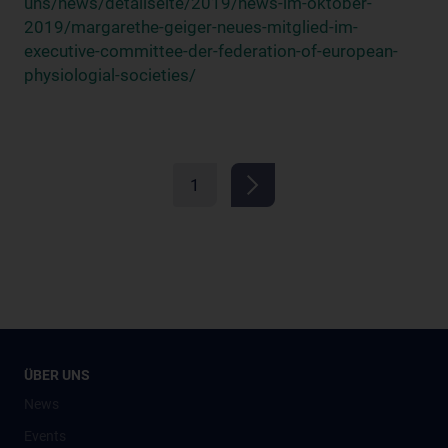
uns/news/detailseite/2019/news-im-oktober-
2019/margarethe-geiger-neues-mitglied-im-
executive-committee-der-federation-of-european-
physiologial-societies/
1
ÜBER UNS
News
Events