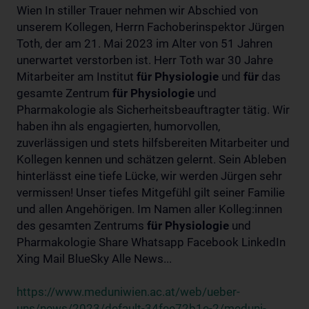
Wien In stiller Trauer nehmen wir Abschied von
unserem Kollegen, Herrn Fachoberinspektor Jürgen
Toth, der am 21. Mai 2023 im Alter von 51 Jahren
unerwartet verstorben ist. Herr Toth war 30 Jahre
Mitarbeiter am Institut
für
Physiologie
und
für
das
gesamte Zentrum
für
Physiologie
und
Pharmakologie als Sicherheitsbeauftragter tätig. Wir
haben ihn als engagierten, humorvollen,
zuverlässigen und stets hilfsbereiten Mitarbeiter und
Kollegen kennen und schätzen gelernt. Sein Ableben
hinterlässt eine tiefe Lücke, wir werden Jürgen sehr
vermissen! Unser tiefes Mitgefühl gilt seiner Familie
und allen Angehörigen. Im Namen aller Kolleg:innen
des gesamten Zentrums
für
Physiologie
und
Pharmakologie Share Whatsapp Facebook LinkedIn
Xing Mail BlueSky Alle News...
https://www.meduniwien.ac.at/web/ueber-
uns/news/2023/default-34fee72b1e-2/meduni-