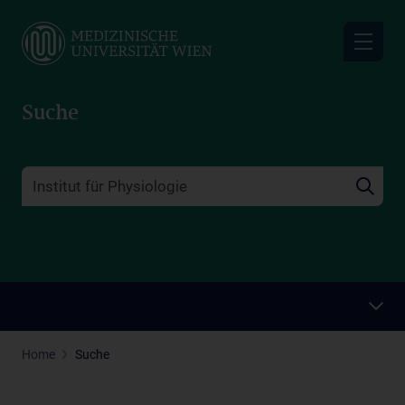
Skip
to
main
content
Suche
Home
Suche