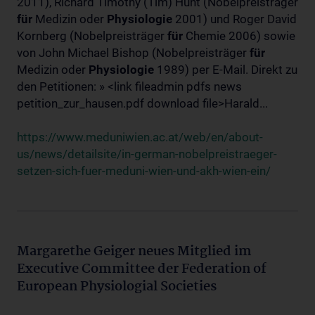
2011), Richard Timothy (Tim) Hunt (Nobelpreisträger
für
Medizin oder
Physiologie
2001) und Roger David
Kornberg (Nobelpreisträger
für
Chemie 2006) sowie
von John Michael Bishop (Nobelpreisträger
für
Medizin oder
Physiologie
1989) per E-Mail. Direkt zu
den Petitionen: » <link fileadmin pdfs news
petition_zur_hausen.pdf download file>Harald...
https://www.meduniwien.ac.at/web/en/about-
us/news/detailsite/in-german-nobelpreistraeger-
setzen-sich-fuer-meduni-wien-und-akh-wien-ein/
Margarethe Geiger neues Mitglied im
Executive Committee der Federation of
European Physiologial Societies