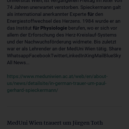
Universität Wien, ist vergangenen Freitag im Alter von
74 Jahren unerwartet verstorben. Spieckermann galt
als international anerkannter Experte
für
den
Energiestoffwechsel des Herzens. 1984 wurde er an
das Institut
für
Physiologie
berufen, wo er sich vor
allem der Erforschung des Herz-Kreislauf-Systems
und der Nachwuchsförderung widmete. Bis zuletzt
war er als Lehrender an der MedUni Wien tätig. Share
WhatsappFacebookTwitterLinkedInXingMailBlueSky
All News...
https://www.meduniwien.ac.at/web/en/about-
us/news/detailsite/in-german-trauer-um-paul-
gerhard-spieckermann/
MedUni Wien trauert um Jürgen Toth