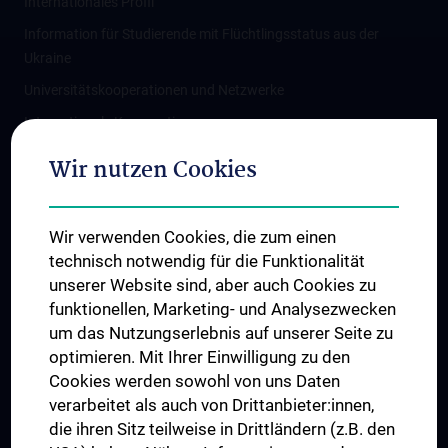
Internationales Profil
Information für Studierende mit Flüchtlingsstatus aus der
Ukraine
Universitätskooperationen und Netzwerke
Internationale Kooperationen
Adjunct Professorships
Wir nutzen Cookies
Student & Staff Exchange
Das KPJ der MedUni Wien
Wir verwenden Cookies, die zum einen
Graduiertentraining
technisch notwendig für die Funktionalität
Dual Career
unserer Website sind, aber auch Cookies zu
funktionellen, Marketing- und Analysezwecken
Trusted Reseach - Research Security - Foreign Interference
um das Nutzungserlebnis auf unserer Seite zu
UNESCO Lehrstuhl für Bioethik
optimieren. Mit Ihrer Einwilligung zu den
MUVI
Cookies werden sowohl von uns Daten
verarbeitet als auch von Drittanbieter:innen,
die ihren Sitz teilweise in Drittländern (z.B. den