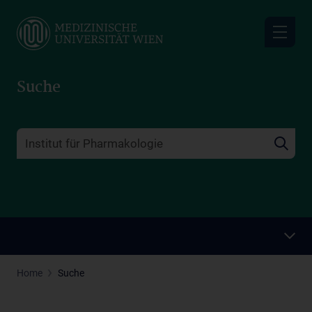
Skip
to
main
content
Suche
Home
Suche