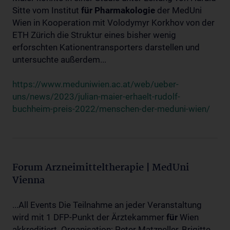
Sitte vom Institut
für
Pharmakologie
der MedUni
Wien in Kooperation mit Volodymyr Korkhov von der
ETH Zürich die Struktur eines bisher wenig
erforschten Kationentransporters darstellen und
untersuchte außerdem...
https://www.meduniwien.ac.at/web/ueber-
uns/news/2023/julian-maier-erhaelt-rudolf-
buchheim-preis-2022/menschen-der-meduni-wien/
Forum Arzneimitteltherapie | MedUni
Vienna
...All Events Die Teilnahme an jeder Veranstaltung
wird mit 1 DFP-Punkt der Ärztekammer
für
Wien
akkreditiert. Organisation: Peter Matzneller, Brigitte