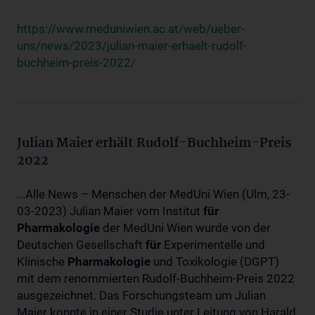
https://www.meduniwien.ac.at/web/ueber-
uns/news/2023/julian-maier-erhaelt-rudolf-
buchheim-preis-2022/
Julian Maier erhält Rudolf-Buchheim-Preis
2022
...Alle News – Menschen der MedUni Wien (Ulm, 23-
03-2023) Julian Maier vom Institut
für
Pharmakologie
der MedUni Wien wurde von der
Deutschen Gesellschaft
für
Experimentelle und
Klinische
Pharmakologie
und Toxikologie (DGPT)
mit dem renommierten Rudolf-Buchheim-Preis 2022
ausgezeichnet. Das Forschungsteam um Julian
Maier konnte in einer Studie unter Leitung von Harald