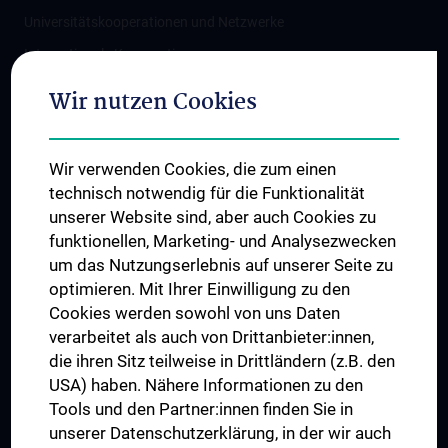
Universitätskooperationen und Netzwerke
Internationale Kooperationen
Adjunct Professorships
Wir nutzen Cookies
Student & Staff Exchange
Das KPJ der MedUni Wien
Wir verwenden Cookies, die zum einen
Graduiertentraining
technisch notwendig für die Funktionalität
Dual Career
unserer Website sind, aber auch Cookies zu
funktionellen, Marketing- und Analysezwecken
Trusted Reseach - Research Security - Foreign Interference
um das Nutzungserlebnis auf unserer Seite zu
UNESCO Lehrstuhl für Bioethik
optimieren. Mit Ihrer Einwilligung zu den
MUVI
Cookies werden sowohl von uns Daten
verarbeitet als auch von Drittanbieter:innen,
die ihren Sitz teilweise in Drittländern (z.B. den
USA) haben. Nähere Informationen zu den
Folgen Sie uns auf
Tools und den Partner:innen finden Sie in
unserer Datenschutzerklärung, in der wir auch