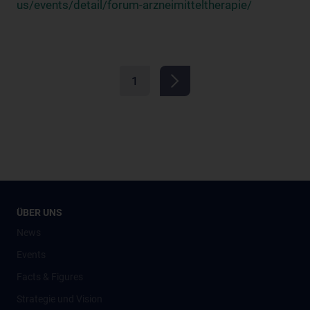
us/events/detail/forum-arzneimitteltherapie/
1
ÜBER UNS
News
Events
Facts & Figures
Strategie und Vision