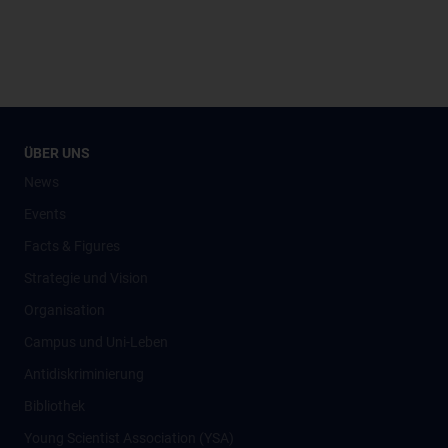
ÜBER UNS
News
Events
Facts & Figures
Strategie und Vision
Organisation
Campus und Uni-Leben
Antidiskriminierung
Bibliothek
Young Scientist Association (YSA)