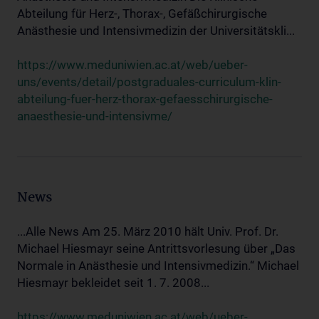
Abteilung für Herz-, Thorax-, Gefäßchirurgische
Anästhesie und Intensivmedizin der Universitätskli...
https://www.meduniwien.ac.at/web/ueber-
uns/events/detail/postgraduales-curriculum-klin-
abteilung-fuer-herz-thorax-gefaesschirurgische-
anaesthesie-und-intensivme/
News
...Alle News Am 25. März 2010 hält Univ. Prof. Dr.
Michael Hiesmayr seine Antrittsvorlesung über „Das
Normale in Anästhesie und Intensivmedizin.“ Michael
Hiesmayr bekleidet seit 1. 7. 2008...
https://www.meduniwien.ac.at/web/ueber-