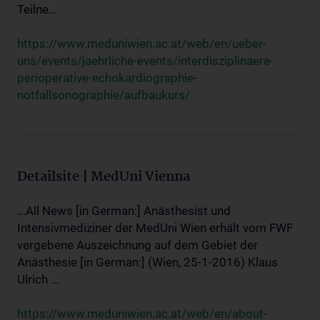
Teilne...
https://www.meduniwien.ac.at/web/en/ueber-
uns/events/jaehrliche-events/interdisziplinaere-
perioperative-echokardiographie-
notfallsonographie/aufbaukurs/
Detailsite | MedUni Vienna
...All News [in German:] Anästhesist und
Intensivmediziner der MedUni Wien erhält vom FWF
vergebene Auszeichnung auf dem Gebiet der
Anästhesie [in German:] (Wien, 25-1-2016) Klaus
Ulrich ...
https://www.meduniwien.ac.at/web/en/about-