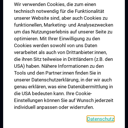
Wir verwenden Cookies, die zum einen
Graduiertentraining
technisch notwendig für die Funktionalität
Dual Career
unserer Website sind, aber auch Cookies zu
funktionellen, Marketing- und Analysezwecken
Trusted Reseach - Research Security - Foreign Interference
um das Nutzungserlebnis auf unserer Seite zu
UNESCO Lehrstuhl für Bioethik
optimieren. Mit Ihrer Einwilligung zu den
MUVI
Cookies werden sowohl von uns Daten
verarbeitet als auch von Drittanbieter:innen,
die ihren Sitz teilweise in Drittländern (z.B. den
USA) haben. Nähere Informationen zu den
Folgen Sie uns auf
Tools und den Partner:innen finden Sie in
unserer Datenschutzerklärung, in der wir auch
genau erklären, was eine Datenübermittlung in
die USA bedeuten kann. Ihre Cookie-
Einstellungen können Sie auf Wunsch jederzeit
individuell anpassen oder widerrufen.
PRESSE
JOBS
Datenschutz
MEDUNI SHOP