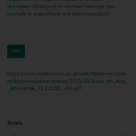
uns/news/detail/prof-dr-michael-hiesmayr-das-
normale-in-anaesthesie-und-intensivmedizin/
PDF
https://www.meduniwien.ac.at/web/fileadmin/conte
nt/kommunikation/events/2023/05/Aviso_Wr_Ana_
_sthesietalk_12.5.2023_v03.pdf
News