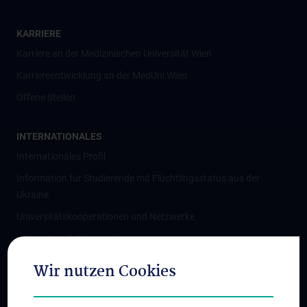
KARRIERE
Karriere an der Medizinischen Universität Wien
Karriereentwicklung an der MedUni Wien
Offene Stellen
INTERNATIONALES
Internationales Profil
Information für Studierende mit Flüchtlingsstatus aus der
Ukraine
Universitätskooperationen und Netzwerke
Internationale Kooperationen
Adjunct Professorships
Wir nutzen Cookies
Student & Staff Exchange
Das KPJ der MedUni Wien