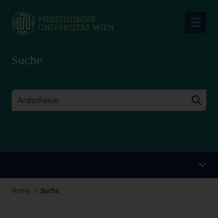
Skip
to
main
content
Suche
Home
Suche