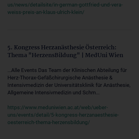
us/news/detailsite/in-german-gottfried-und-vera-
weiss-preis-an-klaus-ulrich-klein/
5. Kongress Herzanästhesie Österreich:
Thema "HerzensBildung" | MedUni Wien
...Alle Events Das Team der Klinischen Abteilung für
Herz-Thorax-Gefäßchirurgische Anästhesie &
Intensivmedizin der Universitätsklinik für Anästhesie,
Allgemeine Intensivmedizin und Schm...
https://www.meduniwien.ac.at/web/ueber-
uns/events/detail/5-kongress-herzanaesthesie-
oesterreich-thema-herzensbildung/