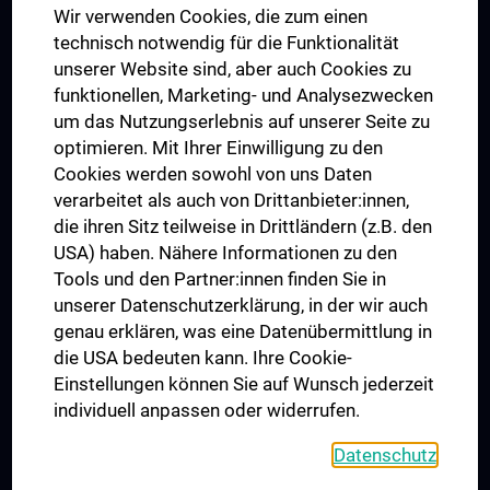
Wir verwenden Cookies, die zum einen
Graduiertentraining
technisch notwendig für die Funktionalität
Dual Career
unserer Website sind, aber auch Cookies zu
funktionellen, Marketing- und Analysezwecken
Trusted Reseach - Research Security - Foreign Interference
um das Nutzungserlebnis auf unserer Seite zu
UNESCO Lehrstuhl für Bioethik
optimieren. Mit Ihrer Einwilligung zu den
MUVI
Cookies werden sowohl von uns Daten
verarbeitet als auch von Drittanbieter:innen,
die ihren Sitz teilweise in Drittländern (z.B. den
USA) haben. Nähere Informationen zu den
Folgen Sie uns auf
Tools und den Partner:innen finden Sie in
unserer Datenschutzerklärung, in der wir auch
genau erklären, was eine Datenübermittlung in
die USA bedeuten kann. Ihre Cookie-
Einstellungen können Sie auf Wunsch jederzeit
individuell anpassen oder widerrufen.
PRESSE
JOBS
Datenschutz
MEDUNI SHOP