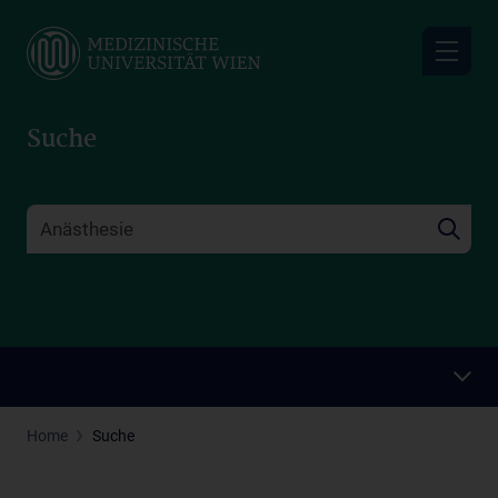
Skip
to
main
content
Suche
Home
Suche