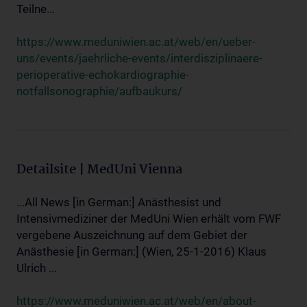
Teilne...
https://www.meduniwien.ac.at/web/en/ueber-
uns/events/jaehrliche-events/interdisziplinaere-
perioperative-echokardiographie-
notfallsonographie/aufbaukurs/
Detailsite | MedUni Vienna
...All News [in German:] Anästhesist und
Intensivmediziner der MedUni Wien erhält vom FWF
vergebene Auszeichnung auf dem Gebiet der
Anästhesie [in German:] (Wien, 25-1-2016) Klaus
Ulrich ...
https://www.meduniwien.ac.at/web/en/about-