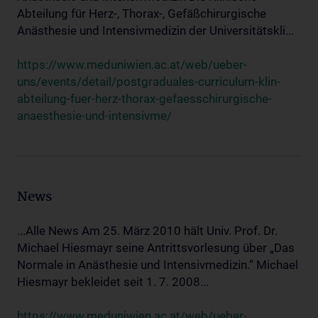
Abteilung für Herz-, Thorax-, Gefäßchirurgische
Anästhesie und Intensivmedizin der Universitätskli...
https://www.meduniwien.ac.at/web/ueber-
uns/events/detail/postgraduales-curriculum-klin-
abteilung-fuer-herz-thorax-gefaesschirurgische-
anaesthesie-und-intensivme/
News
...Alle News Am 25. März 2010 hält Univ. Prof. Dr.
Michael Hiesmayr seine Antrittsvorlesung über „Das
Normale in Anästhesie und Intensivmedizin.“ Michael
Hiesmayr bekleidet seit 1. 7. 2008...
https://www.meduniwien.ac.at/web/ueber-