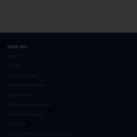
ÜBER UNS
News
Events
Facts & Figures
Strategie und Vision
Organisation
Campus und Uni-Leben
Antidiskriminierung
Bibliothek
Young Scientist Association (YSA)