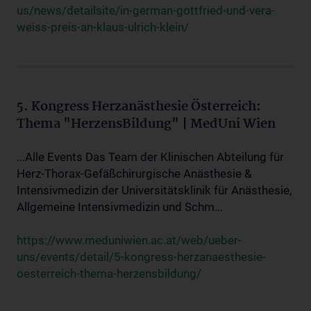
us/news/detailsite/in-german-gottfried-und-vera-
weiss-preis-an-klaus-ulrich-klein/
5. Kongress Herzanästhesie Österreich:
Thema "HerzensBildung" | MedUni Wien
...Alle Events Das Team der Klinischen Abteilung für
Herz-Thorax-Gefäßchirurgische Anästhesie &
Intensivmedizin der Universitätsklinik für Anästhesie,
Allgemeine Intensivmedizin und Schm...
https://www.meduniwien.ac.at/web/ueber-
uns/events/detail/5-kongress-herzanaesthesie-
oesterreich-thema-herzensbildung/