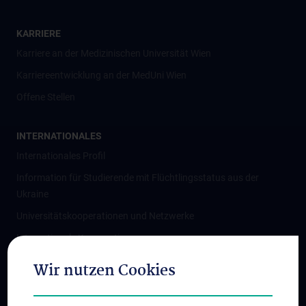
KARRIERE
Karriere an der Medizinischen Universität Wien
Karriereentwicklung an der MedUni Wien
Offene Stellen
INTERNATIONALES
Internationales Profil
Information für Studierende mit Flüchtlingsstatus aus der
Ukraine
Universitätskooperationen und Netzwerke
Internationale Kooperationen
Adjunct Professorships
Wir nutzen Cookies
Student & Staff Exchange
Das KPJ der MedUni Wien