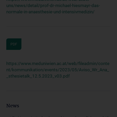
uns/news/detail/prof-dr-michael-hiesmayr-das-
normale-in-anaesthesie-und-intensivmedizin/
PDF
https://www.meduniwien.ac.at/web/fileadmin/conte
nt/kommunikation/events/2023/05/Aviso_Wr_Ana_
_sthesietalk_12.5.2023_v03.pdf
News