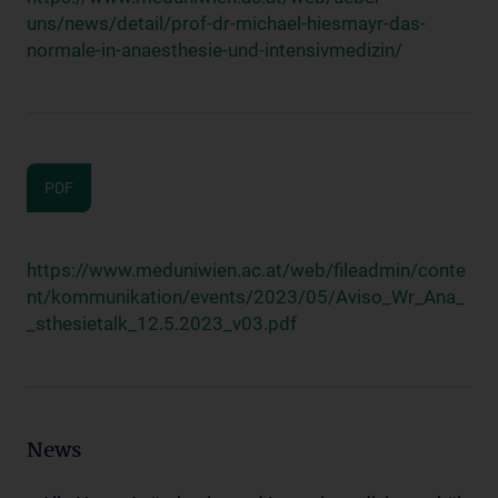
uns/news/detail/prof-dr-michael-hiesmayr-das-
normale-in-anaesthesie-und-intensivmedizin/
PDF
https://www.meduniwien.ac.at/web/fileadmin/conte
nt/kommunikation/events/2023/05/Aviso_Wr_Ana_
_sthesietalk_12.5.2023_v03.pdf
News