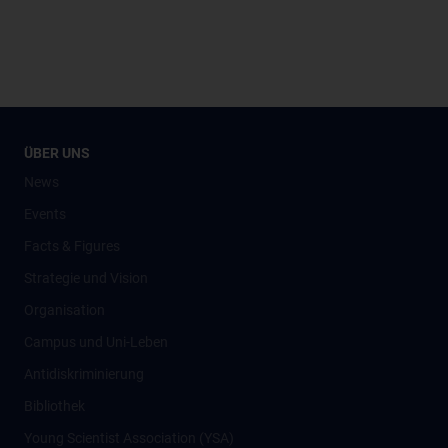
ÜBER UNS
News
Events
Facts & Figures
Strategie und Vision
Organisation
Campus und Uni-Leben
Antidiskriminierung
Bibliothek
Young Scientist Association (YSA)