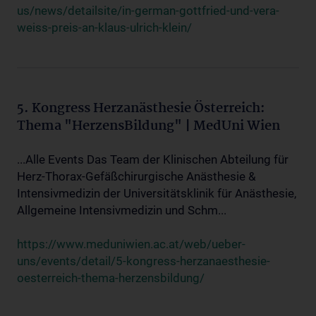
us/news/detailsite/in-german-gottfried-und-vera-
weiss-preis-an-klaus-ulrich-klein/
5. Kongress Herzanästhesie Österreich:
Thema "HerzensBildung" | MedUni Wien
...Alle Events Das Team der Klinischen Abteilung für
Herz-Thorax-Gefäßchirurgische Anästhesie &
Intensivmedizin der Universitätsklinik für Anästhesie,
Allgemeine Intensivmedizin und Schm...
https://www.meduniwien.ac.at/web/ueber-
uns/events/detail/5-kongress-herzanaesthesie-
oesterreich-thema-herzensbildung/