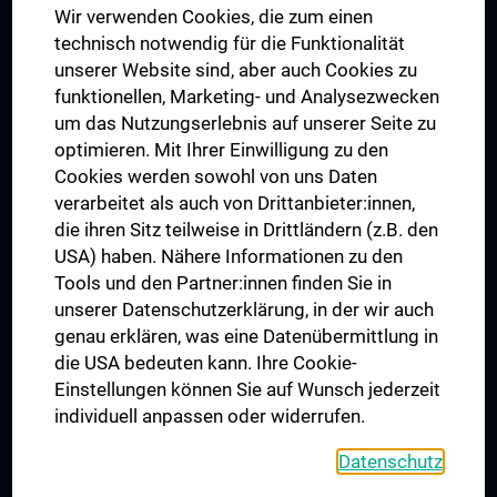
Wir verwenden Cookies, die zum einen
Graduiertentraining
technisch notwendig für die Funktionalität
Dual Career
unserer Website sind, aber auch Cookies zu
funktionellen, Marketing- und Analysezwecken
Trusted Reseach - Research Security - Foreign Interference
um das Nutzungserlebnis auf unserer Seite zu
UNESCO Lehrstuhl für Bioethik
optimieren. Mit Ihrer Einwilligung zu den
MUVI
Cookies werden sowohl von uns Daten
verarbeitet als auch von Drittanbieter:innen,
die ihren Sitz teilweise in Drittländern (z.B. den
USA) haben. Nähere Informationen zu den
Folgen Sie uns auf
Tools und den Partner:innen finden Sie in
unserer Datenschutzerklärung, in der wir auch
genau erklären, was eine Datenübermittlung in
die USA bedeuten kann. Ihre Cookie-
Einstellungen können Sie auf Wunsch jederzeit
individuell anpassen oder widerrufen.
PRESSE
JOBS
Datenschutz
MEDUNI SHOP