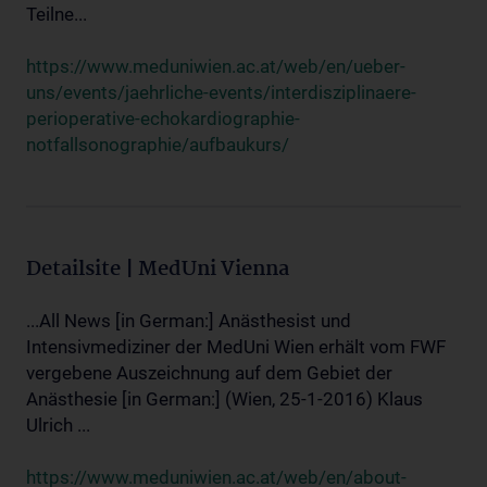
Teilne...
https://www.meduniwien.ac.at/web/en/ueber-
uns/events/jaehrliche-events/interdisziplinaere-
perioperative-echokardiographie-
notfallsonographie/aufbaukurs/
Detailsite | MedUni Vienna
...All News [in German:] Anästhesist und
Intensivmediziner der MedUni Wien erhält vom FWF
vergebene Auszeichnung auf dem Gebiet der
Anästhesie [in German:] (Wien, 25-1-2016) Klaus
Ulrich ...
https://www.meduniwien.ac.at/web/en/about-