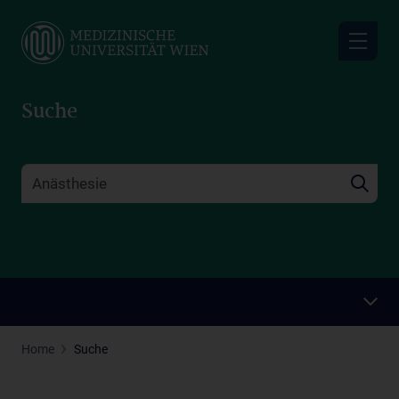
Skip
to
main
content
Suche
Home
Suche