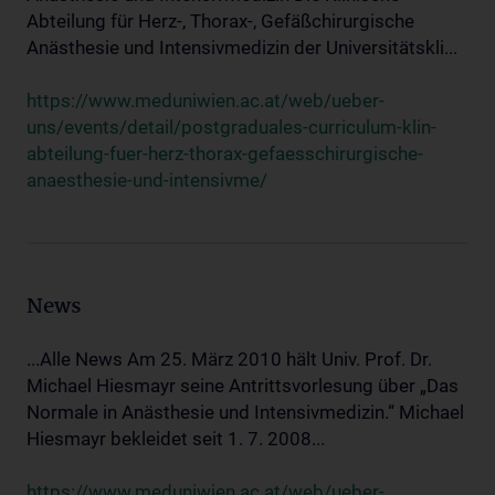
Abteilung für Herz-, Thorax-, Gefäßchirurgische
Anästhesie und Intensivmedizin der Universitätskli...
https://www.meduniwien.ac.at/web/ueber-
uns/events/detail/postgraduales-curriculum-klin-
abteilung-fuer-herz-thorax-gefaesschirurgische-
anaesthesie-und-intensivme/
News
...Alle News Am 25. März 2010 hält Univ. Prof. Dr.
Michael Hiesmayr seine Antrittsvorlesung über „Das
Normale in Anästhesie und Intensivmedizin.“ Michael
Hiesmayr bekleidet seit 1. 7. 2008...
https://www.meduniwien.ac.at/web/ueber-