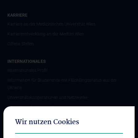
KARRIERE
Karriere an der Medizinischen Universität Wien
Karriereentwicklung an der MedUni Wien
Offene Stellen
INTERNATIONALES
Internationales Profil
Information für Studierende mit Flüchtlingsstatus aus der
Ukraine
Universitätskooperationen und Netzwerke
Internationale Kooperationen
Adjunct Professorships
Wir nutzen Cookies
Student & Staff Exchange
Das KPJ der MedUni Wien