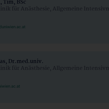
, Tim, BSc
linik für Anästhesie, Allgemeine Intensi
uniwien.ac.at
as, Dr.med.univ.
linik für Anästhesie, Allgemeine Intensi
wien.ac.at