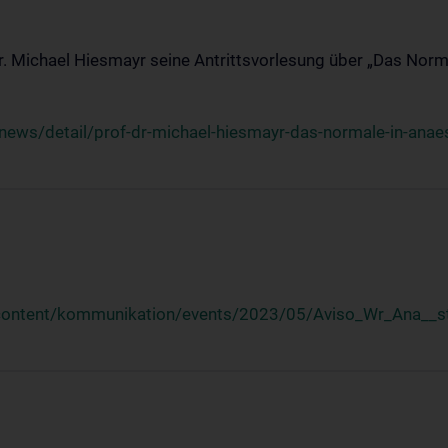
Dr. Michael Hiesmayr seine Antrittsvorlesung über „Das Norm
ews/detail/prof-dr-michael-hiesmayr-das-normale-in-anaes
/content/kommunikation/events/2023/05/Aviso_Wr_Ana__st