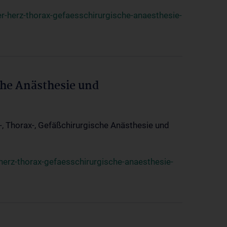
r-herz-thorax-gefaesschirurgische-anaesthesie-
che Anästhesie und
z-, Thorax-, Gefäßchirurgische Anästhesie und
herz-thorax-gefaesschirurgische-anaesthesie-