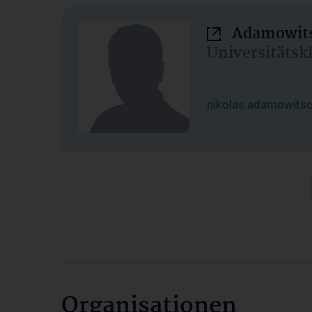
Adamowits
Universitätsk
nikolas.adamowits
Organisationen