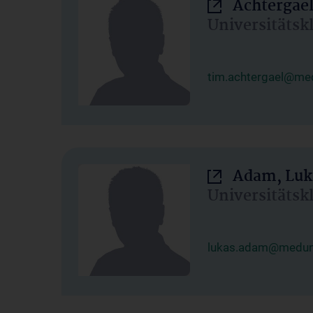
Achtergael
Universitätsk
tim.achtergael@med
Adam, Luk
Universitätsk
lukas.adam@meduni