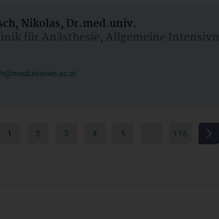
ch, Nikolas, Dr.med.univ.
linik für Anästhesie, Allgemeine Intensi
ch@meduniwien.ac.at
1
2
3
4
5
…
116