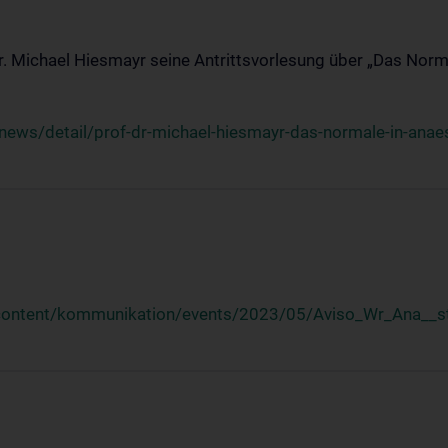
Dr. Michael Hiesmayr seine Antrittsvorlesung über „Das Norm
ews/detail/prof-dr-michael-hiesmayr-das-normale-in-anaes
/content/kommunikation/events/2023/05/Aviso_Wr_Ana__st