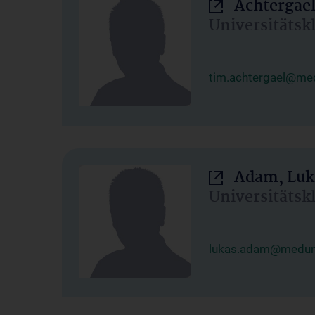
Achtergael
Universitätsk
tim.achtergael@med
Adam, Luk
Universitätsk
lukas.adam@meduni