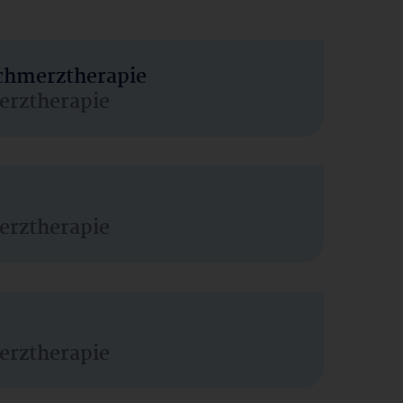
Schmerztherapie
erztherapie
erztherapie
erztherapie