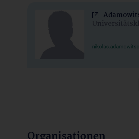
Adamowits
Universitätsk
nikolas.adamowits
Organisationen