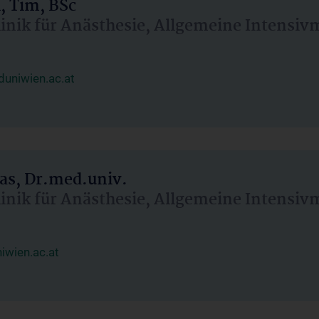
, Tim, BSc
linik für Anästhesie, Allgemeine Intensi
uniwien.ac.at
as, Dr.med.univ.
linik für Anästhesie, Allgemeine Intensi
wien.ac.at