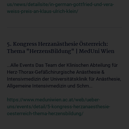
us/news/detailsite/in-german-gottfried-und-vera-
weiss-preis-an-klaus-ulrich-klein/
5. Kongress Herzanästhesie Österreich:
Thema "HerzensBildung" | MedUni Wien
...Alle Events Das Team der Klinischen Abteilung für
Herz-Thorax-Gefäßchirurgische Anästhesie &
Intensivmedizin der Universitätsklinik für Anästhesie,
Allgemeine Intensivmedizin und Schm...
https://www.meduniwien.ac.at/web/ueber-
uns/events/detail/5-kongress-herzanaesthesie-
oesterreich-thema-herzensbildung/