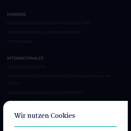
KARRIERE
Karriere an der Medizinischen Universität Wien
Karriereentwicklung an der MedUni Wien
Offene Stellen
INTERNATIONALES
Internationales Profil
Information für Studierende mit Flüchtlingsstatus aus der
Ukraine
Universitätskooperationen und Netzwerke
Internationale Kooperationen
Adjunct Professorships
Wir nutzen Cookies
Student & Staff Exchange
Das KPJ der MedUni Wien