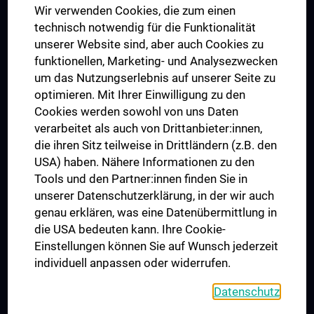
Wir verwenden Cookies, die zum einen
Graduiertentraining
technisch notwendig für die Funktionalität
Dual Career
unserer Website sind, aber auch Cookies zu
funktionellen, Marketing- und Analysezwecken
Trusted Reseach - Research Security - Foreign Interference
um das Nutzungserlebnis auf unserer Seite zu
UNESCO Lehrstuhl für Bioethik
optimieren. Mit Ihrer Einwilligung zu den
MUVI
Cookies werden sowohl von uns Daten
verarbeitet als auch von Drittanbieter:innen,
die ihren Sitz teilweise in Drittländern (z.B. den
USA) haben. Nähere Informationen zu den
Folgen Sie uns auf
Tools und den Partner:innen finden Sie in
unserer Datenschutzerklärung, in der wir auch
genau erklären, was eine Datenübermittlung in
die USA bedeuten kann. Ihre Cookie-
Einstellungen können Sie auf Wunsch jederzeit
individuell anpassen oder widerrufen.
PRESSE
JOBS
Datenschutz
MEDUNI SHOP