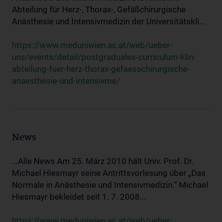
Abteilung für Herz-, Thorax-, Gefäßchirurgische
Anästhesie und Intensivmedizin der Universitätskli...
https://www.meduniwien.ac.at/web/ueber-
uns/events/detail/postgraduales-curriculum-klin-
abteilung-fuer-herz-thorax-gefaesschirurgische-
anaesthesie-und-intensivme/
News
...Alle News Am 25. März 2010 hält Univ. Prof. Dr.
Michael Hiesmayr seine Antrittsvorlesung über „Das
Normale in Anästhesie und Intensivmedizin.“ Michael
Hiesmayr bekleidet seit 1. 7. 2008...
https://www.meduniwien.ac.at/web/ueber-