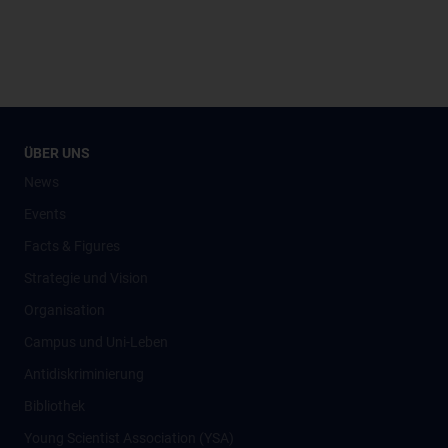
ÜBER UNS
News
Events
Facts & Figures
Strategie und Vision
Organisation
Campus und Uni-Leben
Antidiskriminierung
Bibliothek
Young Scientist Association (YSA)