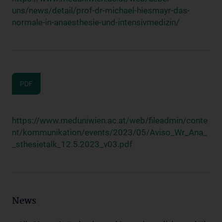
uns/news/detail/prof-dr-michael-hiesmayr-das-
normale-in-anaesthesie-und-intensivmedizin/
PDF
https://www.meduniwien.ac.at/web/fileadmin/conte
nt/kommunikation/events/2023/05/Aviso_Wr_Ana_
_sthesietalk_12.5.2023_v03.pdf
News