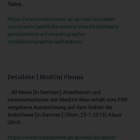
Teilne...
https://www.meduniwien.ac.at/web/en/ueber-
uns/events/jaehrliche-events/interdisziplinaere-
perioperative-echokardiographie-
notfallsonographie/aufbaukurs/
Detailsite | MedUni Vienna
...All News [in German:] Anästhesist und
Intensivmediziner der MedUni Wien erhält vom FWF
vergebene Auszeichnung auf dem Gebiet der
Anästhesie [in German:] (Wien, 25-1-2016) Klaus
Ulrich ...
https://www.meduniwien.ac.at/web/en/about-