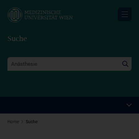
Skip
to
main
content
Suche
Home
Suche