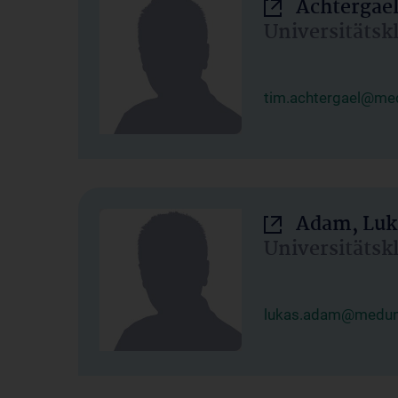
Achtergael
Universitätsk
tim.achtergael@med
Adam, Luk
Universitätsk
lukas.adam@meduni