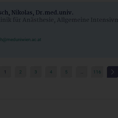
ch, Nikolas, Dr.med.univ.
linik für Anästhesie, Allgemeine Intensi
ch@meduniwien.ac.at
1
2
3
4
5
…
116