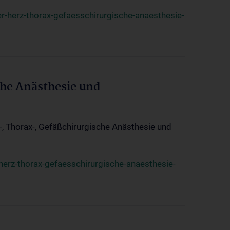
r-herz-thorax-gefaesschirurgische-anaesthesie-
che Anästhesie und
z-, Thorax-, Gefäßchirurgische Anästhesie und
herz-thorax-gefaesschirurgische-anaesthesie-