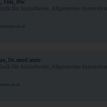
, Tim, BSc
linik für Anästhesie, Allgemeine Intensi
uniwien.ac.at
as, Dr.med.univ.
linik für Anästhesie, Allgemeine Intensi
wien.ac.at