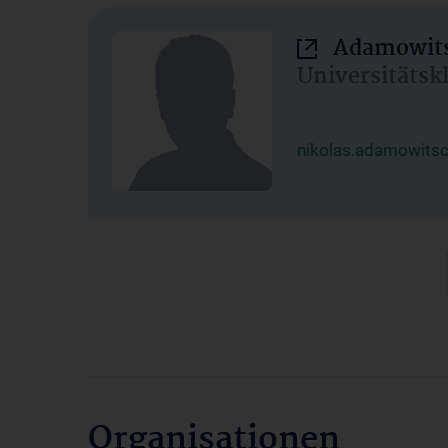
Adamowits
Universitätsk
nikolas.adamowits
Organisationen