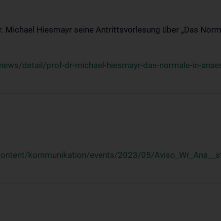
Dr. Michael Hiesmayr seine Antrittsvorlesung über „Das Norm
ews/detail/prof-dr-michael-hiesmayr-das-normale-in-anaes
/content/kommunikation/events/2023/05/Aviso_Wr_Ana__st