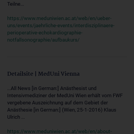
Teilne...
https://www.meduniwien.ac.at/web/en/ueber-
uns/events/jaehrliche-events/interdisziplinaere-
perioperative-echokardiographie-
notfallsonographie/aufbaukurs/
Detailsite | MedUni Vienna
...All News [in German:] Anästhesist und
Intensivmediziner der MedUni Wien erhält vom FWF
vergebene Auszeichnung auf dem Gebiet der
Anästhesie [in German:] (Wien, 25-1-2016) Klaus
Ulrich ...
https://www.meduniwien.ac.at/web/en/about-