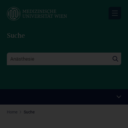
Skip
to
main
content
Suche
Home
Suche