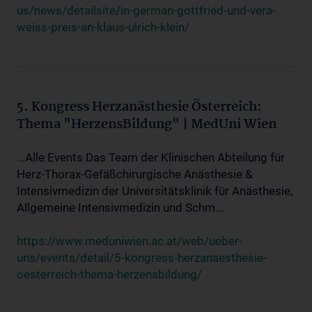
us/news/detailsite/in-german-gottfried-und-vera-
weiss-preis-an-klaus-ulrich-klein/
5. Kongress Herzanästhesie Österreich:
Thema "HerzensBildung" | MedUni Wien
...Alle Events Das Team der Klinischen Abteilung für
Herz-Thorax-Gefäßchirurgische Anästhesie &
Intensivmedizin der Universitätsklinik für Anästhesie,
Allgemeine Intensivmedizin und Schm...
https://www.meduniwien.ac.at/web/ueber-
uns/events/detail/5-kongress-herzanaesthesie-
oesterreich-thema-herzensbildung/