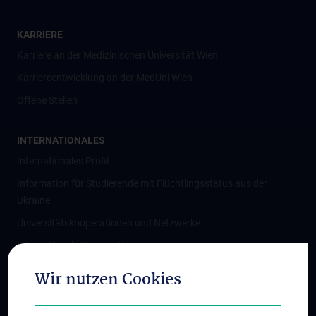
KARRIERE
Karriere an der Medizinischen Universität Wien
Karriereentwicklung an der MedUni Wien
Offene Stellen
INTERNATIONALES
Internationales Profil
Information für Studierende mit Flüchtlingsstatus aus der
Ukraine
Universitätskooperationen und Netzwerke
Internationale Kooperationen
Adjunct Professorships
Wir nutzen Cookies
Student & Staff Exchange
Das KPJ der MedUni Wien