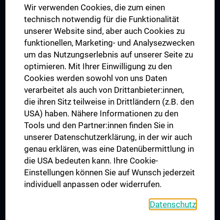
Wir verwenden Cookies, die zum einen
Graduiertentraining
technisch notwendig für die Funktionalität
Dual Career
unserer Website sind, aber auch Cookies zu
funktionellen, Marketing- und Analysezwecken
Trusted Reseach - Research Security - Foreign Interference
um das Nutzungserlebnis auf unserer Seite zu
UNESCO Lehrstuhl für Bioethik
optimieren. Mit Ihrer Einwilligung zu den
MUVI
Cookies werden sowohl von uns Daten
verarbeitet als auch von Drittanbieter:innen,
die ihren Sitz teilweise in Drittländern (z.B. den
USA) haben. Nähere Informationen zu den
Folgen Sie uns auf
Tools und den Partner:innen finden Sie in
unserer Datenschutzerklärung, in der wir auch
genau erklären, was eine Datenübermittlung in
die USA bedeuten kann. Ihre Cookie-
Einstellungen können Sie auf Wunsch jederzeit
individuell anpassen oder widerrufen.
PRESSE
JOBS
Datenschutz
MEDUNI SHOP