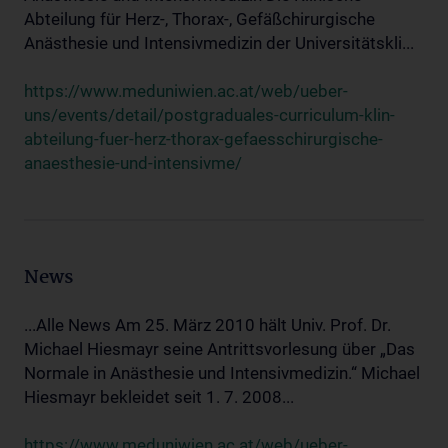
Abteilung für Herz-, Thorax-, Gefäßchirurgische
Anästhesie und Intensivmedizin der Universitätskli...
https://www.meduniwien.ac.at/web/ueber-
uns/events/detail/postgraduales-curriculum-klin-
abteilung-fuer-herz-thorax-gefaesschirurgische-
anaesthesie-und-intensivme/
News
...Alle News Am 25. März 2010 hält Univ. Prof. Dr.
Michael Hiesmayr seine Antrittsvorlesung über „Das
Normale in Anästhesie und Intensivmedizin.“ Michael
Hiesmayr bekleidet seit 1. 7. 2008...
https://www.meduniwien.ac.at/web/ueber-