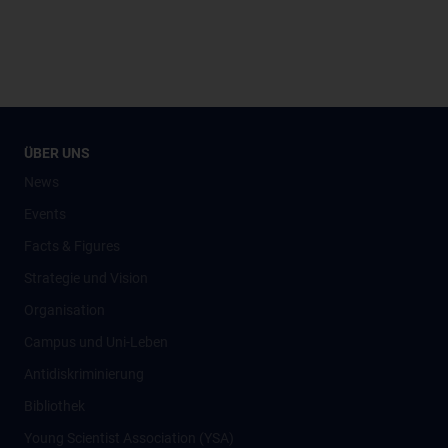
ÜBER UNS
News
Events
Facts & Figures
Strategie und Vision
Organisation
Campus und Uni-Leben
Antidiskriminierung
Bibliothek
Young Scientist Association (YSA)