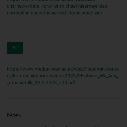
uns/news/detail/prof-dr-michael-hiesmayr-das-
normale-in-anaesthesie-und-intensivmedizin/
PDF
https://www.meduniwien.ac.at/web/fileadmin/conte
nt/kommunikation/events/2023/05/Aviso_Wr_Ana_
_sthesietalk_12.5.2023_v03.pdf
News